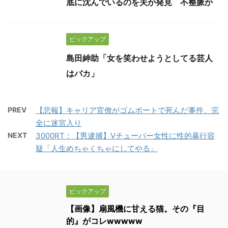
底に沈んでいるのを夫が発見 不整脈か
ピックアップ
島田紳助「女を笑わせようとしてる芸人
はバカ」
PREV
【悲報】キャリア官僚がゴムボートで死んだ事件、完
全に迷宮入り
NEXT
3000RT：【男逮捕】Vチューバー女性に性的暴行容
疑「人生めちゃくちゃにしてやる」
ピックアップ
【画像】扇風機に甘える猫。その『目
的』がコレwwwww