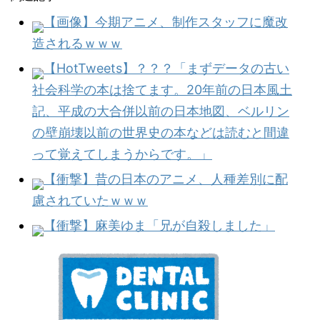
【画像】今期アニメ、制作スタッフに魔改
造されるｗｗｗ
【HotTweets】？？？「まずデータの古い
社会科学の本は捨てます。20年前の日本風土
記、平成の大合併以前の日本地図、ベルリン
の壁崩壊以前の世界史の本などは読むと間違
って覚えてしまうからです。」
【衝撃】昔の日本のアニメ、人種差別に配
慮されていたｗｗｗ
【衝撃】麻美ゆま「兄が自殺しました」