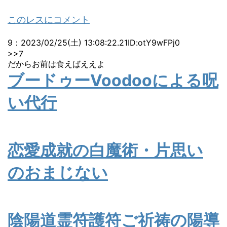
このレスにコメント
9
：
2023/02/25(土) 13:08:22.21
ID:otY9wFPj0
>>7
だからお前は食えばええよ
ブードゥーVoodooによる呪
い代行
恋愛成就の白魔術・片思い
のおまじない
陰陽道霊符護符ご祈祷の陽導