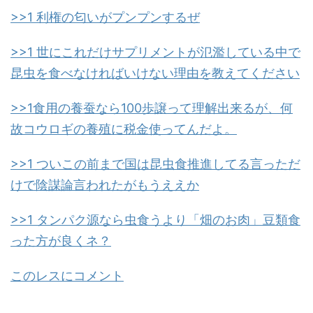
>>1 利権の匂いがプンプンするぜ
>>1 世にこれだけサプリメントが氾濫している中で
昆虫を食べなければいけない理由を教えてください
>>1食用の養蚕なら100歩譲って理解出来るが、何
故コウロギの養殖に税金使ってんだよ。
>>1 ついこの前まで国は昆虫食推進してる言っただ
けで陰謀論言われたがもうええか
>>1 タンパク源なら虫食うより「畑のお肉」豆類食
った方が良くネ？
このレスにコメント