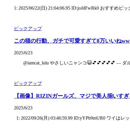
1: 2025/06/22(日) 21:04:06.95 ID:jo
ピックアップ
この猫の行動、ガチで可愛すぎて8万いいねww
2025/6/23
@iamcat_lulu やさしいニャンコ😺💕💕💕💕💕 — ダルルン💉💉
ピックアップ
【画像】RIZINガールズ、マジで美人揃いすぎ
2025/6/23
1: 2022/09/26(月) 03:46:59.99 ID:yYPb9mUR0 ワイはレッ