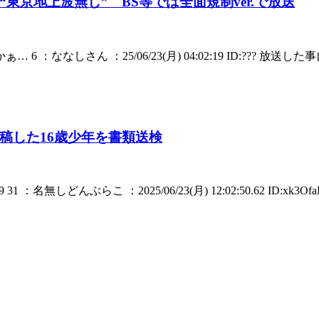
京地上波無し” BS等では全面規制ver.で放送
制かぁ… 6 ：ななしさん ：25/06/23(月) 04:02:19 ID:??? 放送した事
稿した16歳少年を書類送検
9 31 ：名無しどんぶらこ ：2025/06/23(月) 12:02:50.62 ID:xk3OfaLL