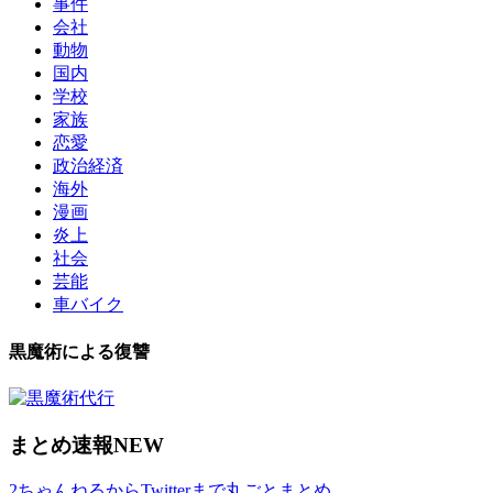
事件
会社
動物
国内
学校
家族
恋愛
政治経済
海外
漫画
炎上
社会
芸能
車バイク
黒魔術による復讐
まとめ速報NEW
2ちゃんねるからTwitterまで丸ごとまとめ