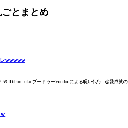
で丸ごとまとめ
wwwww
42.59 ID:burusoku ブードゥーVoodooによる呪い代行 恋愛成
ｗｗ