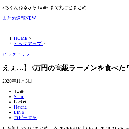
2ちゃんねるからTwitterまで丸ごとまとめ
まとめ速報NEW
HOME
>
ピックアップ
>
ピックアップ
えぇ…】3万円の高級ラーメンを食べた
2020年11月3日
Twitter
Share
Pocket
Hatena
LINE
コピーする
1: 名無しのぽけまとめーる 2020/10/31(土) 16:50:20.48
ID:zBd