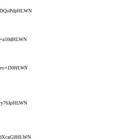
KmDQoPdpHLWN
b+a10dHLWN
yeo+D0HLWN
wy76JpHLWN
KdXcgG0HLWN