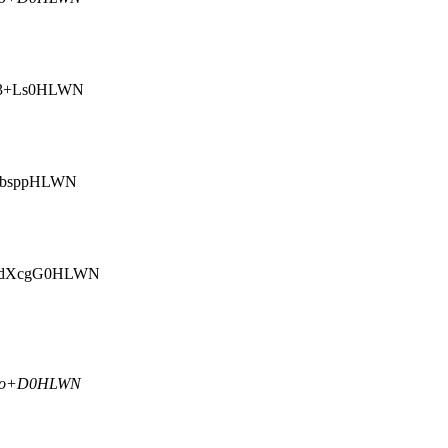
Q3+Ls0HLWN
ibsppHLWN
KdXcgG0HLWN
yeo+D0HLWN