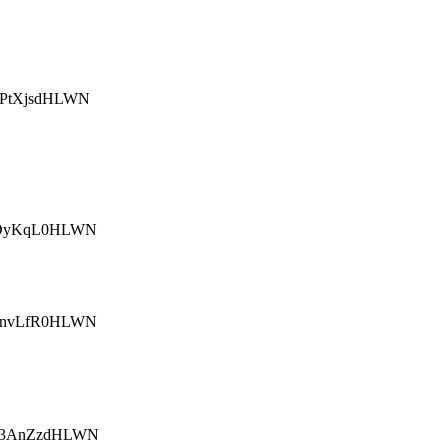
PtXjsdHLWN
0DyKqL0HLWN
7nvLfR0HLWN
W3AnZzdHLWN