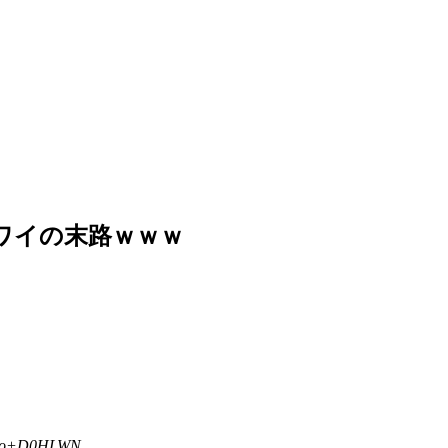
ワイの末路ｗｗｗ
yeo+D0HLWN