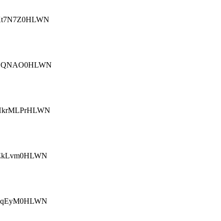
Kt7N7Z0HLWN
a9DQNAO0HLWN
HkrMLPrHLWN
fEkLvm0HLWN
kCqEyM0HLWN