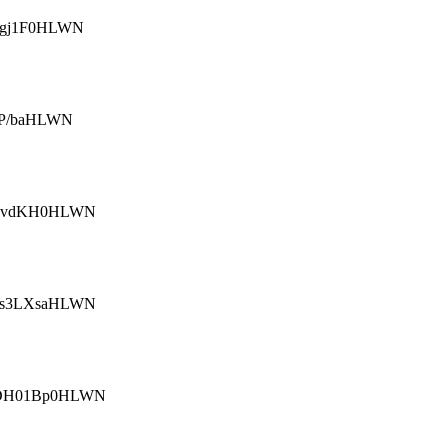
jgj1F0HLWN
gP/baHLWN
NNvdKH0HLWN
Qs3LXsaHLWN
wDH01Bp0HLWN