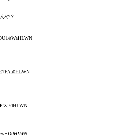
たんや？
eOU1/aWaHLWN
cE7FAa0HLWN
PtXjsdHLWN
yeo+D0HLWN