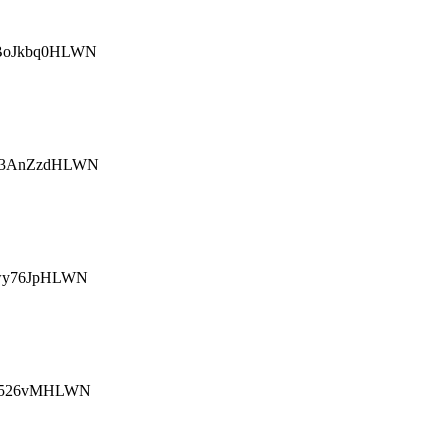
BoJkbq0HLWN
W3AnZzdHLWN
wy76JpHLWN
/526vMHLWN