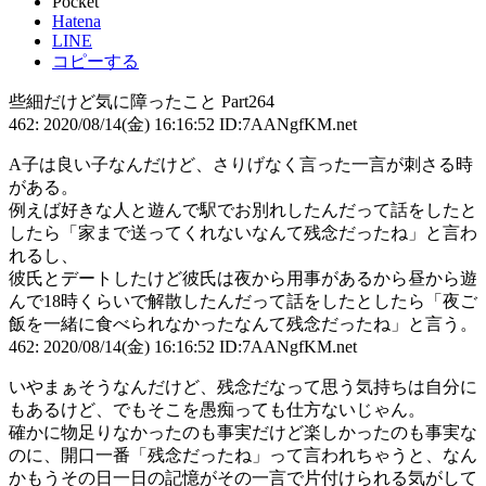
Pocket
Hatena
LINE
コピーする
些細だけど気に障ったこと Part264
462: 2020/08/14(金) 16:16:52 ID:7AANgfKM.net
A子は良い子なんだけど、さりげなく言った一言が刺さる時
がある。
例えば好きな人と遊んで駅でお別れしたんだって話をしたと
したら「家まで送ってくれないなんて残念だったね」と言わ
れるし、
彼氏とデートしたけど彼氏は夜から用事があるから昼から遊
んで18時くらいで解散したんだって話をしたとしたら「夜ご
飯を一緒に食べられなかったなんて残念だったね」と言う。
462: 2020/08/14(金) 16:16:52 ID:7AANgfKM.net
いやまぁそうなんだけど、残念だなって思う気持ちは自分に
もあるけど、でもそこを愚痴っても仕方ないじゃん。
確かに物足りなかったのも事実だけど楽しかったのも事実な
のに、開口一番「残念だったね」って言われちゃうと、なん
かもうその日一日の記憶がその一言で片付けられる気がして