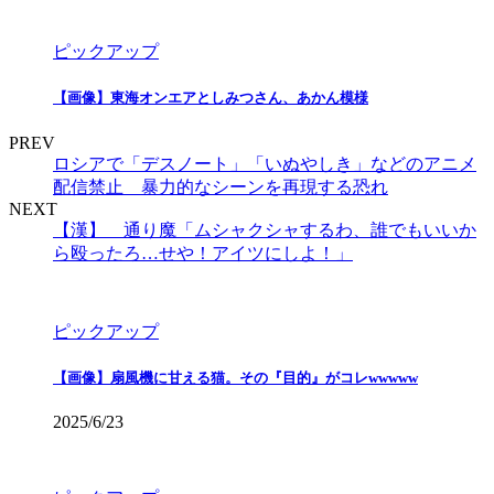
ピックアップ
【画像】東海オンエアとしみつさん、あかん模様
PREV
ロシアで「デスノート」「いぬやしき」などのアニメ
配信禁止 暴力的なシーンを再現する恐れ
NEXT
【漢】 通り魔「ムシャクシャするわ、誰でもいいか
ら殴ったろ…せや！アイツにしよ！」
ピックアップ
【画像】扇風機に甘える猫。その『目的』がコレwwwww
2025/6/23