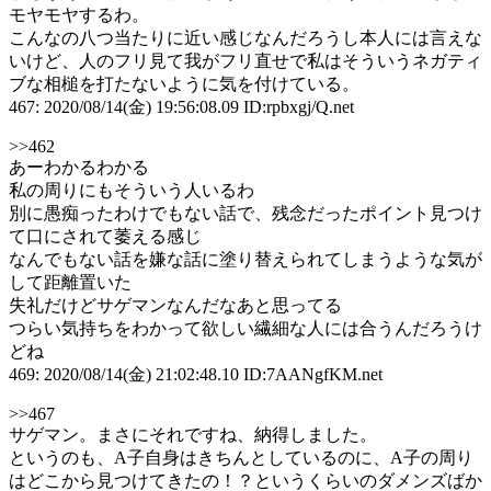
モヤモヤするわ。
こんなの八つ当たりに近い感じなんだろうし本人には言えな
いけど、人のフリ見て我がフリ直せで私はそういうネガティ
ブな相槌を打たないように気を付けている。
467: 2020/08/14(金) 19:56:08.09 ID:rpbxgj/Q.net
>>462
あーわかるわかる
私の周りにもそういう人いるわ
別に愚痴ったわけでもない話で、残念だったポイント見つけ
て口にされて萎える感じ
なんでもない話を嫌な話に塗り替えられてしまうような気が
して距離置いた
失礼だけどサゲマンなんだなあと思ってる
つらい気持ちをわかって欲しい繊細な人には合うんだろうけ
どね
469: 2020/08/14(金) 21:02:48.10 ID:7AANgfKM.net
>>467
サゲマン。まさにそれですね、納得しました。
というのも、A子自身はきちんとしているのに、A子の周り
はどこから見つけてきたの！？というくらいのダメンズばか