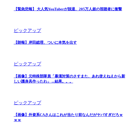
【緊急悲報】 大人気YouTuberが脱退、205万人超の視聴者に衝撃
ピックアップ
【朗報】岸田総理、ついに本気を出す
ピックアップ
【画像】元特殊部隊員「暴漢対策のさすまた、あれ使えねえから新
しい護身具作ったわ」→結果。。。
ピックアップ
【画像】外資系CAさんはこれが当たり前なんだがヤバすぎだろｗ
ｗｗ