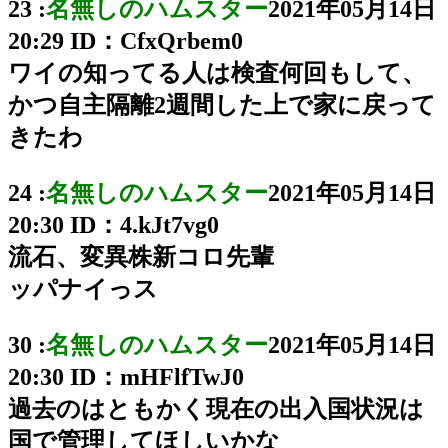
23 :
名無しのハムスター
2021年05月14日
20:29
ID：CfxQrbem0
ワイの知ってる人は検査何回もして、
かつ自主隔離2週間した上で家に戻って
きたわ
24 :
名無しのハムスター
2021年05月14日
20:30
ID：4.kJt7vg0
流石、変異株新コロ先輩
ッパナイっス
30 :
名無しのハムスター
2021年05月14日
20:30
ID：mHFlfTwJ0
過去のはともかく現在の出入国状況は
国で管理してほしいかな