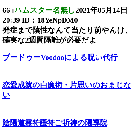
66 :
ハムスター名無し
2021年05月14日
20:39
ID：18YeNpDM0
発症まで陰性なんて当たり前やんけ、
確実な2週間隔離が必要だよ
ブードゥーVoodooによる呪い代行
恋愛成就の白魔術・片思いのおまじな
い
陰陽道霊符護符ご祈祷の陽導院