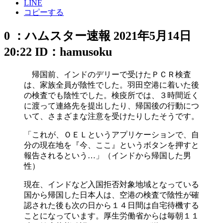
LINE
コピーする
0 ：ハムスター速報 2021年5月14日
20:22 ID：hamusoku
帰国前、インドのデリーで受けたＰＣＲ検査
は、家族全員が陰性でした。羽田空港に着いた後
の検査でも陰性でした。検疫所では、３時間近く
に渡って連絡先を提出したり、帰国後の行動につ
いて、さまざまな注意を受けたりしたそうです。
「これが、ＯＥＬというアプリケーションで、自
分の現在地を『今、ここ』というボタンを押すと
報告されるという…」（インドから帰国した男
性）
現在、インドなど入国拒否対象地域となっている
国から帰国した日本人は、空港の検査で陰性が確
認された後も次の日から１４日間は自宅待機する
ことになっています。厚生労働省からは毎朝１１