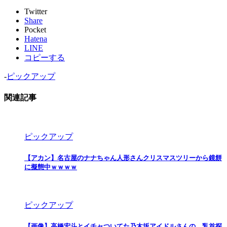
Twitter
Share
Pocket
Hatena
LINE
コピーする
-
ピックアップ
関連記事
ピックアップ
【アカン】名古屋のナナちゃん人形さんクリスマスツリーから鏡餅
に擬態中ｗｗｗｗ
ピックアップ
【画像】高橋宏斗とイチャついてた乃木坂アイドルさんの、乳首探