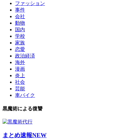
ファッション
事件
会社
動物
国内
学校
家族
恋愛
政治経済
海外
漫画
炎上
社会
芸能
車バイク
黒魔術による復讐
まとめ速報NEW