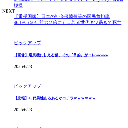
模様
NEXT
【重税国家】日本の社会保障費等の国民負担率
46.1%（50年前の２倍に）←若者世代キツ過ぎて死亡
ピックアップ
【画像】扇風機に甘える猫。その『目的』がコレwwwww
2025/6/23
ピックアップ
【悲報】40代男性あるあるがコチラｗｗｗｗｗｗ
2025/6/23