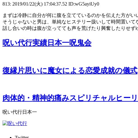
813: 2019/01/22(火) 17:04:37.52 ID:wG5ayiUy0
まずは冷静に自分が何に腹を立てているのかを伝えた方がい
そうじゃないと男は、単純なヒステリー扱いして時間置いて
話し合いの時は腹が立ってても声を荒げたり興奮したりせず
呪い代行実績日本一呪鬼会
復縁片思いに魔女による恋愛成就の儀式
肉体的・精神的痛みスピリチャルヒー
呪い代行日本一
Twitter