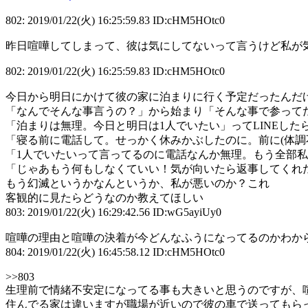
802: 2019/01/22(火) 16:25:59.83 ID:cHM5HOtc0
昨日喧嘩してしまって、彼は気にしてないって言うけど私が
802: 2019/01/22(火) 16:25:59.83 ID:cHM5HOtc0
今日から明日にかけて彼の家に泊まりに行く予定だったんだ
「なんでそんな事言うの？」から始まり「そんな事で参って
「泊まりは無理。今日と明日は1人でいたい」ってLINEした
「寝る前に電話して。せっかく休みかぶしたのに。前に(体調
「1人でいたいって言ってるのに電話なんか無理。もう全部
「じゃあもう何もしなくていい！気が向いたら返事してくれ
もう幻滅というかなんというか、私が悪いのか？これ
客観的に見たらどうなのか教えてほしい
803: 2019/01/22(火) 16:29:42.56 ID:wG5ayiUy0
喧嘩の理由と喧嘩の決着が今どんなふうになってるのかわか
804: 2019/01/22(火) 16:45:58.12 ID:cHM5HOtc0
>>803
生理前で情緒不安定になってる事も大きいと思うのですが、
住んでる家は違いますが職場が近いので彼の車で送ってもら