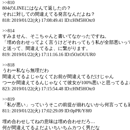
>>810
804のLINEにはなんて返したの？
それに対しての間違えてる発言なんだよね？
818: 2019/01/22(火) 17:08:49.41 ID:cHM5HOtc0
>>814
すみません、そこちゃんと書いてなかったですね。
「埋め合わせってよく言うけどそれってもう私が全部悪いっ
と送って、間違えてるよ、に繋がります。
819: 2019/01/22(火) 17:11:16.16 ID:t5OzOUUR0
>>818
うわー私なら無理だわ
間違えてるよじゃなくてお前が間違えてるだけじゃん
つーか間違えてるんじゃなくて彼女が100%悪いと思ってるよ
823: 2019/01/22(火) 17:15:54.48 ID:cHM5HOtc0
>>819
「私が悪い」っていうそこの前提が崩れないから何言っても
811: 2019/01/22(火) 17:02:29.09 ID:0pPR/Y8f0
埋め合わせしてねの意味は埋め合わせだろ…
何が間違えてるよだよいちいちムカつく男だな