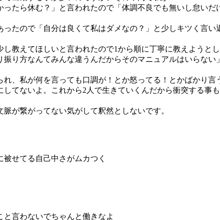
かったら休む？」と言われたので「体調不良でも無いし怠いだ
あったので「自分は良くて私はダメなの？」と少しキツく言い
少し教えてほしいと言われたので1から順に丁寧に教えようと
り振り方なんてみんな違うんだからそのマニュアルはいらない
られ、私が何を言っても口調が！とか怒ってる！とかばかり言
してないよ。これから2人で生きていくんだから衝突する事もあ
文脈が繋がってない気がして釈然としないです。
に被せてる自己中さがムカつく
こと言わないでちゃんと働きなよ