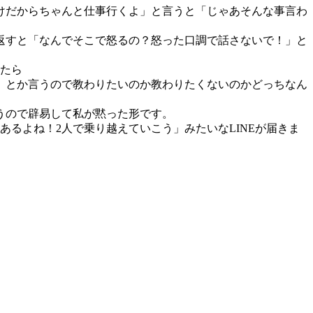
けだからちゃんと仕事行くよ」と言うと「じゃあそんな事言わ
返すと「なんでそこで怒るの？怒った口調で話さないで！」と
したら
」とか言うので教わりたいのか教わりたくないのかどっちなん
うので辟易して私が黙った形です。
るよね！2人で乗り越えていこう」みたいなLINEが届きま