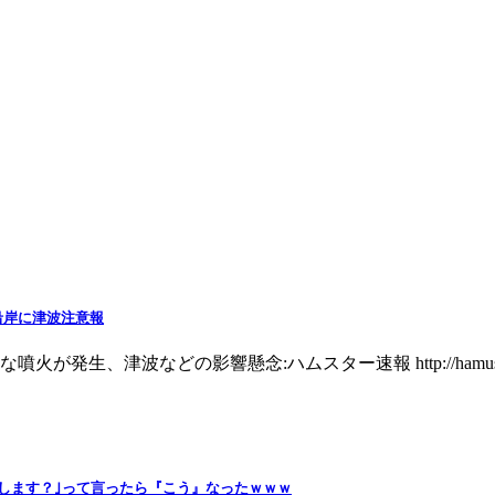
沿岸に津波注意報
どの影響懸念:ハムスター速報 http://hamusoku.com/arch
します？｣って言ったら『こう』なったｗｗｗ