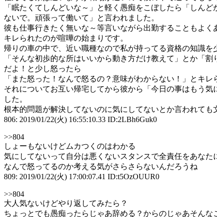
「眠たくてしんどいな～」と軽く愚痴をこぼしたら「しんど
ないで。頑張って働いて」と言われました。
彼も仕事行きたく無いな～等言いながら出勤することもよく
キレられたのが喧嘩の始まりです。
帰りの車の中で、近い職種なので私が持ってる資格の知識を
「そんな初歩的な所はいいから動き方だけ教えて」とか「割
だよ！と少し怒ったら
「また怒った！なんで怒るの？意味がわからない！」とキレ
それについてお互い帰宅してから彼から「今日の事はもう気に
した。
根本的問題が解決してないのに気にしてないとか言われても
806: 2019/01/22(火) 16:55:10.33 ID:2LBh6Guk0
>>804
しょーもないけどムカつくのはわかる
気にしてないって自分は悪くないスタンスで全責任をあなた
なんで怒ってるのか考える気がさらさらないんだろうね
809: 2019/01/22(火) 17:00:07.41 ID:t5OzOUUR0
>>804
大人気ないけどやり返してみたら？
ちょっとでも愚痴ったらじゃあ辞める？からのじゃあそんな