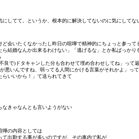
気にしてて。というか、根本的に解決してないのに気にしてな
けど会いたくなかったし昨日の喧嘩で精神的にちょっと参って
たら結婚なんか出来るわけない」「逃げるな」とか私ばっかり
ら
不良で)ドタキャンした分も合わせて埋め合わせしてね」って
私が悪いんですね、弱ってる人間にかける言葉がそれかよ」っ
たらいいから！」て送られてきて
らなきゃなんとも言いようがない
喧嘩の内容としては
って出勤する事が多いのですが、その車内で私が