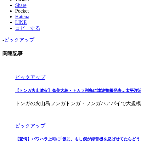
Share
Pocket
Hatena
LINE
コピーする
-
ピックアップ
関連記事
ピックアップ
【トンガ火山噴火】奄美大島・トカラ列島に津波警報発表…太平洋
トンガの火山島フンガトンガ・フンガハアパイで大規模な噴火が発生、津波な
ピックアップ
【驚愕】パワハラ上司に｢仮に、もし僕が録音機を忍ばせてたらどう