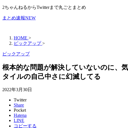
2ちゃんねるからTwitterまで丸ごとまとめ
まとめ速報NEW
HOME
>
ピックアップ
>
ピックアップ
根本的な問題が解決していないのに、
タイルの自己中さに幻滅してる
2022年3月30日
Twitter
Share
Pocket
Hatena
LINE
コピーする