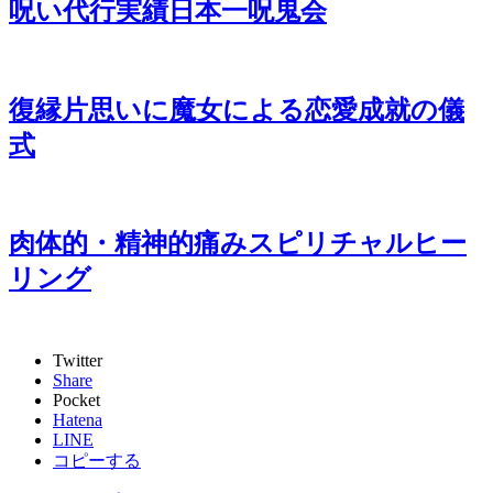
呪い代行実績日本一呪鬼会
復縁片思いに魔女による恋愛成就の儀
式
肉体的・精神的痛みスピリチャルヒー
リング
Twitter
Share
Pocket
Hatena
LINE
コピーする