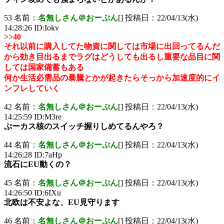
53 名前：
名無しさん＠おーぷん
[] 投稿日：22/04/13(水)
14:28:26 ID:Iokv
>>40
それ以前に購入してた物資に関しては市場に出回ってるんだ
から効き目出るまでラグはどうしても出るし重要な品目に関
しては国家備蓄もある
何か生活必需品の暴騰とかが起きたらそっから加速度的にイ
ンフレしていく
42 名前：
名無しさん＠おーぷん
[] 投稿日：22/04/13(水)
14:25:59 ID:M3re
ぷーカス核のスイッチ握りしめてるんやろ？
44 名前：
名無しさん＠おーぷん
[] 投稿日：22/04/13(水)
14:26:28 ID:7aHp
流石にEU動くの？
45 名前：
名無しさん＠おーぷん
[] 投稿日：22/04/13(水)
14:26:50 ID:6IXu
北欧は不安よな、EU見守ります
46 名前：
名無しさん＠おーぷん
[] 投稿日：22/04/13(水)