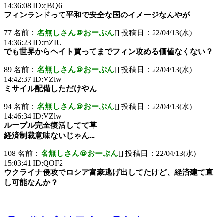
14:36:08 ID:qBQ6
フィンランドって平和で安全な国のイメージなんやが
77 名前：
名無しさん＠おーぷん
[] 投稿日：22/04/13(水)
14:36:23 ID:mZIU
でも世界からヘイト買ってまでフィン攻める価値なくない？
89 名前：
名無しさん＠おーぷん
[] 投稿日：22/04/13(水)
14:42:37 ID:VZlw
ミサイル配備しただけやん
94 名前：
名無しさん＠おーぷん
[] 投稿日：22/04/13(水)
14:46:34 ID:VZlw
ルーブル完全復活してて草
経済制裁意味ないじゃん...
108 名前：
名無しさん＠おーぷん
[] 投稿日：22/04/13(水)
15:03:41 ID:QOF2
ウクライナ侵攻でロシア富豪逃げ出してたけど、経済建て直
し可能なんか？