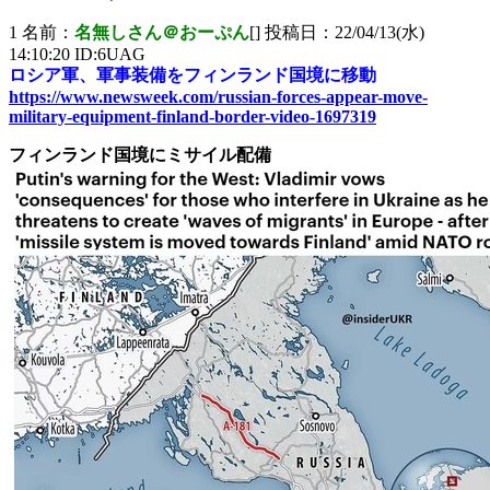
1 名前：
名無しさん＠おーぷん
[] 投稿日：22/04/13(水)
14:10:20 ID:6UAG
ロシア軍、軍事装備をフィンランド国境に移動
https://www.newsweek.com/russian-forces-appear-move-
military-equipment-finland-border-video-1697319
フィンランド国境にミサイル配備