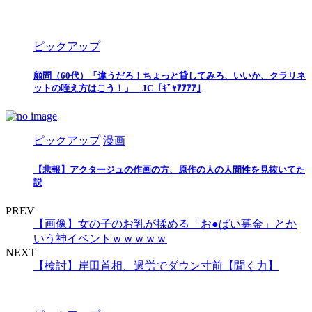
ピックアップ
顧問（60代）「違うだろ！ちょっと貸してみろ、いいか、クラリネ
ットの咥え方はこう！」 JC「ｷﾞｬｱｱｱｱ｣
ピックアップ
漫画
【悲報】アクタージュの作画の方、原作の人の人間性を見抜いてた
説
PREV
【画像】女の子のお乳が揉める「お●ぱい募金」とか
いう神イベントｗｗｗｗｗ
NEXT
【検討】岸田首相、過労でダウン寸前【聞く力】