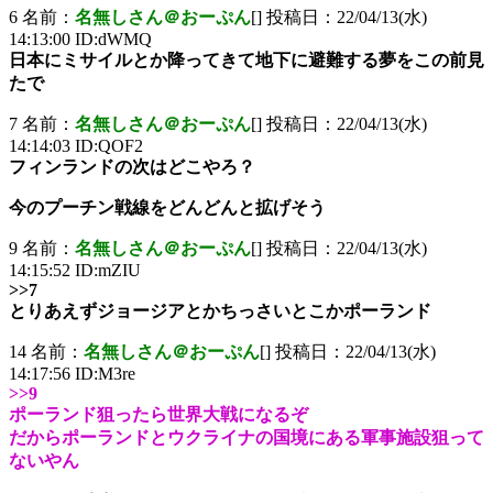
6 名前：
名無しさん＠おーぷん
[] 投稿日：22/04/13(水)
14:13:00 ID:dWMQ
日本にミサイルとか降ってきて地下に避難する夢をこの前見
たで
7 名前：
名無しさん＠おーぷん
[] 投稿日：22/04/13(水)
14:14:03 ID:QOF2
フィンランドの次はどこやろ？
今のプーチン戦線をどんどんと拡げそう
9 名前：
名無しさん＠おーぷん
[] 投稿日：22/04/13(水)
14:15:52 ID:mZIU
>>7
とりあえずジョージアとかちっさいとこかポーランド
14 名前：
名無しさん＠おーぷん
[] 投稿日：22/04/13(水)
14:17:56 ID:M3re
>>9
ポーランド狙ったら世界大戦になるぞ
だからポーランドとウクライナの国境にある軍事施設狙って
ないやん