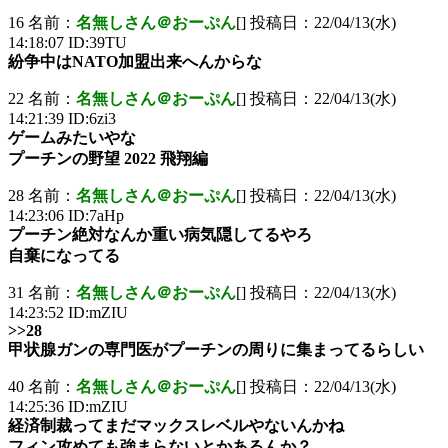
16 名前：
名無しさん＠おーぷん
[] 投稿日：22/04/13(水)
14:18:07 ID:39TU
紛争中はNATO加盟出来へんからな
22 名前：
名無しさん＠おーぷん
[] 投稿日：22/04/13(水)
14:21:39 ID:6zi3
ゲームみたいやな
プーチンの野望 2022 飛翔編
28 名前：
名無しさん＠おーぷん
[] 投稿日：22/04/13(水)
14:23:06 ID:7aHp
プーチン絶対なんか重い病気隠してるやろ
自棄になってる
31 名前：
名無しさん＠おーぷん
[] 投稿日：22/04/13(水)
14:23:52 ID:mZIU
>>28
甲状腺ガンの専門医がプーチンの周りに集まってるらしい
40 名前：
名無しさん＠おーぷん
[] 投稿日：22/04/13(水)
14:25:36 ID:mZIU
経済制裁ってまだマックスレベルやないんかね
フィン攻めても強まらないとかあるんか？