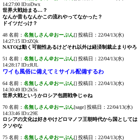
14:27:00 ID:oDwx
世界大戦始まる…？
なんか昔もなんかこの流れやってなかった？
ドイツだっけ？
48 名前：
名無しさん＠おーぷん
[] 投稿日：22/04/13(水)
14:27:15 ID:tZQk
NATOは動く可能性あるけどそれ以外は経済制裁止まりやろ
51 名前：
名無しさん＠おーぷん
[] 投稿日：22/04/13(水)
14:28:17 ID:cRJL
ワイも風俗に備えてミサイル配備するわ
64 名前：
名無しさん＠おーぷん
[] 投稿日：22/04/13(水)
14:30:49 ID:2k5s
世界大戦というかロシア包囲戦争じゃね
70 名前：
名無しさん＠おーぷん
[sage] 投稿日：22/04/13(水)
14:33:46 ID:c29E
ロシアの文化は好きやけどロマノフ王朝時代から国としては
クソやな
75 名前：
名無しさん＠おーぷん
[] 投稿日：22/04/13(水)