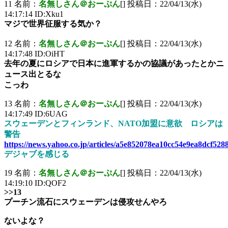
11 名前：
名無しさん＠おーぷん
[] 投稿日：22/04/13(水)
14:17:14 ID:Xku1
マジで世界征服する気か？
12 名前：
名無しさん＠おーぷん
[] 投稿日：22/04/13(水)
14:17:48 ID:OiHT
去年の夏にロシアで日本に進軍するかの協議があったとかニ
ュース出とるな
こっわ
13 名前：
名無しさん＠おーぷん
[] 投稿日：22/04/13(水)
14:17:49 ID:6UAG
スウェーデンとフィンランド、NATO加盟に意欲 ロシアは
警告
https://news.yahoo.co.jp/articles/a5e852078ea10cc54e9ea8dcf52
デジャブを感じる
19 名前：
名無しさん＠おーぷん
[] 投稿日：22/04/13(水)
14:19:10 ID:QOF2
>>13
プーチン流石にスウェーデンは侵攻せんやろ
ないよな？