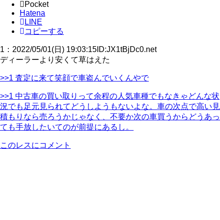
Pocket
Hatena
LINE
コピーする
1
：
2022/05/01(日) 19:03:15
ID:JX1tBjDc0.net
ディーラーより安くて草はえた
>>1 査定に来て笑顔で車盗んでいくんやで
>>1 中古車の買い取りって余程の人気車種でもなきゃどんな状
況でも足元見られてどうしようもないよな。車の次点で高い見
積もりなら売ろうかじゃなく、不要か次の車買うからどうあっ
ても手放したいてのが前提にあるし。
このレスにコメント