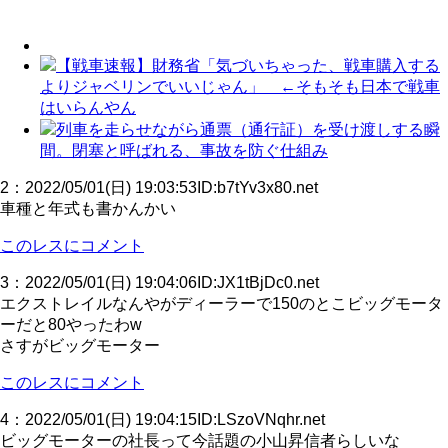
【戦車速報】財務省「気づいちゃった、戦車購入する
よりジャベリンでいいじゃん」 ←そもそも日本で戦車
はいらんやん
列車を走らせながら通票（通行証）を受け渡しする瞬
間。閉塞と呼ばれる、事故を防ぐ仕組み
2
：
2022/05/01(日) 19:03:53
ID:b7tYv3x80.net
車種と年式も書かんかい
このレスにコメント
3
：
2022/05/01(日) 19:04:06
ID:JX1tBjDc0.net
エクストレイルなんやがディーラーで150のとこビッグモータ
ーだと80やったわw
さすがビッグモーター
このレスにコメント
4
：
2022/05/01(日) 19:04:15
ID:LSzoVNqhr.net
ビッグモーターの社長って今話題の小山昇信者らしいな