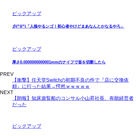
ピックアップ
彡(^)(^)「人狼やるンゴ！初心者やけどまあなんとかなるやろ」
ピックアップ
厚さ0.0000000000001mmのナイフで首を切断したら
PREV
【衝撃】任天堂Switchの初期不良の件で『店に交換依
頼』に行った結果→愕然ｗｗｗｗｗ
NEXT
【朗報】知床遊覧船のコンサル小山昇社長、有能経営者
だった
ピックアップ