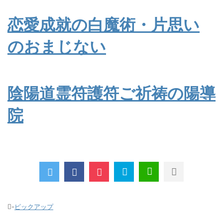
恋愛成就の白魔術・片思い
のおまじない
陰陽道霊符護符ご祈祷の陽導
院
-
ピックアップ