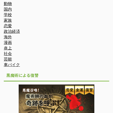
動物
国内
学校
家族
恋愛
政治経済
海外
漫画
炎上
社会
芸能
車バイク
黒魔術による復讐