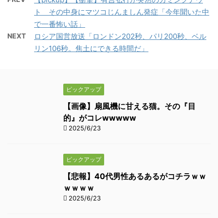
ト その中身にマツコじんましん発症「今年聞いた中
で一番怖い話」
NEXT
ロシア国営放送「ロンドン202秒、パリ200秒、ベル
リン106秒。焦土にできる時間だ」
ピックアップ
【画像】扇風機に甘える猫。その『目
的』がコレwwwww
2025/6/23
ピックアップ
【悲報】40代男性あるあるがコチラｗｗ
ｗｗｗｗ
2025/6/23