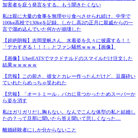
加害者を庇う発言をする。もう聞きたくない
私は親に大量の食事を無理やり食べさせられ続け、中学で
100kg高校で130kgを記録。しかし高2の正月に親戚からの一
言で溜め込んでいた何かが崩壊した
【超絶朗報】吉岡里帆さん、水着姿を久々に披露する！！
「デカすぎる！！！」とファン騒然ｗｗｗ【画像】
【画像】UberEATSでマクドナルドのスマイルだけ注文した
結果ｗｗｗｗｗ
【悲報】この前さ、彼女とカレー作ったんだけど、豆腐砕い
ていれたらめっちゃ笑われた
【悲報】「オートミール」バカに見つかったためスーパーか
ら姿を消す
私はガリガリだし胸もない。なんでこんな体型の私と結婚し
たの？って旦那に聞いたら答え聞いて悲しくなった…
離婚経験者にしか分からないこと