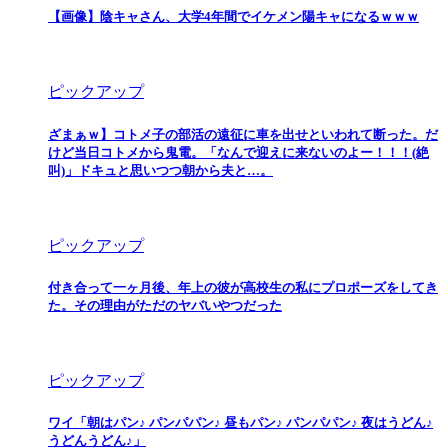
【画像】陰キャさん、大学4年間でイケメン陽キャになるｗｗｗ
ピックアップ
ざまぁｗ】コトメ子の部活の遠征に車を出せといわれて断った。だ
けど当日コトメから鬼電。「なんで迎えに来ないのよー！！！(絶
叫)」ドキュと思いつつ朝から夫と…。
ピックアップ
付き合って一ヶ月後、年上の彼が高校生の私にプロポーズをしてき
た。その理由がただのヤバいやつだった
ピックアップ
ワイ「朝はパン♪ パンパパン♪ 昼もパン♪ パンパパン♪ 夜はうどん♪
うどんうどん♪」