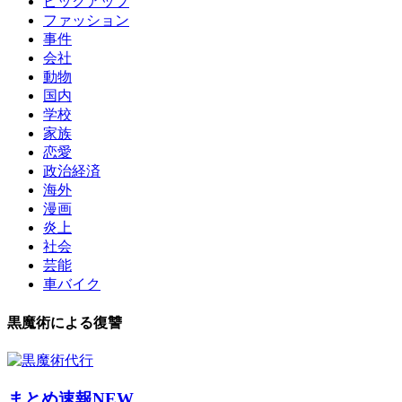
ピックアップ
ファッション
事件
会社
動物
国内
学校
家族
恋愛
政治経済
海外
漫画
炎上
社会
芸能
車バイク
黒魔術による復讐
まとめ速報NEW