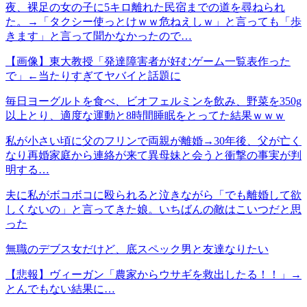
夜、裸足の女の子に5キロ離れた民宿までの道を尋ねられ
た。→「タクシー使っとけｗｗ危ねえしｗ」と言っても「歩
きます」と言って聞かなかったので…
【画像】東大教授「発達障害者が好むゲーム一覧表作った
で」←当たりすぎてヤバイと話題に
毎日ヨーグルトを食べ、ビオフェルミンを飲み、野菜を350g
以上とり、適度な運動と8時間睡眠をとってた結果ｗｗｗ
私が小さい頃に父のフリンで両親が離婚→30年後、父が亡く
なり再婚家庭から連絡が来て異母妹と会うと衝撃の事実が判
明する…
夫に私がボコボコに殴られると泣きながら「でも離婚して欲
しくないの」と言ってきた娘。いちばんの敵はこいつだと思
った
無職のデブス女だけど、底スペック男と友達なりたい
【悲報】ヴィーガン「農家からウサギを救出したる！！」→
とんでもない結果に…