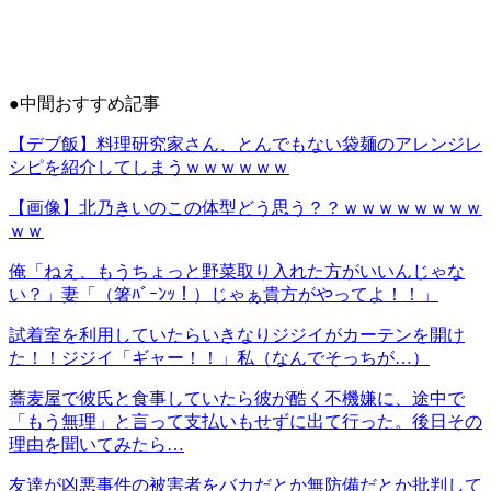
●中間おすすめ記事
【デブ飯】料理研究家さん、とんでもない袋麺のアレンジレ
シピを紹介してしまうｗｗｗｗｗｗ
【画像】北乃きいのこの体型どう思う？？ｗｗｗｗｗｗｗｗ
ｗｗ
俺「ねえ、もうちょっと野菜取り入れた方がいいんじゃな
い？」妻「（箸ﾊﾞｰﾝｯ！）じゃぁ貴方がやってよ！！」
試着室を利用していたらいきなりジジイがカーテンを開け
た！！ジジイ「ギャー！！」私（なんでそっちが…）
蕎麦屋で彼氏と食事していたら彼が酷く不機嫌に、途中で
「もう無理」と言って支払いもせずに出て行った。後日その
理由を聞いてみたら…
友達が凶悪事件の被害者をバカだとか無防備だとか批判して