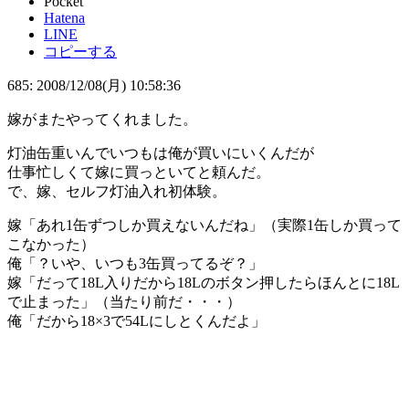
Pocket
Hatena
LINE
コピーする
685: 2008/12/08(月) 10:58:36
嫁がまたやってくれました。
灯油缶重いんでいつもは俺が買いにいくんだが
仕事忙しくて嫁に買っといてと頼んだ。
で、嫁、セルフ灯油入れ初体験。
嫁「あれ1缶ずつしか買えないんだね」（実際1缶しか買って
こなかった）
俺「？いや、いつも3缶買ってるぞ？」
嫁「だって18L入りだから18Lのボタン押したらほんとに18L
で止まった」（当たり前だ・・・）
俺「だから18×3で54Lにしとくんだよ」