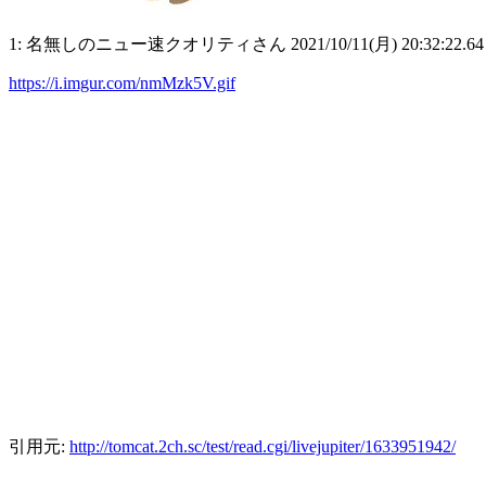
1: 名無しのニュー速クオリティさん 2021/10/11(月) 20:32:22.6
https://i.imgur.com/nmMzk5V.gif
引用元:
http://tomcat.2ch.sc/test/read.cgi/livejupiter/1633951942/