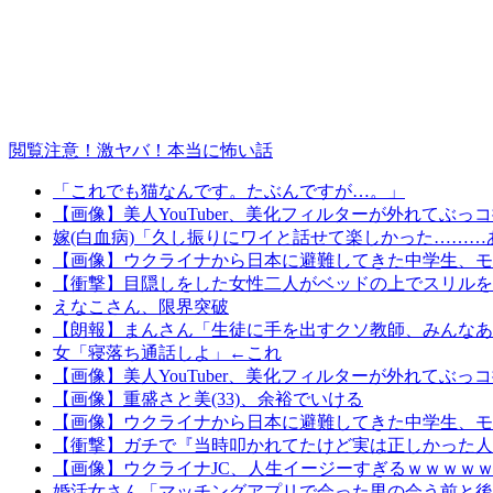
閲覧注意！激ヤバ！本当に怖い話
「これでも猫なんです。たぶんですが…。」
【画像】美人YouTuber、美化フィルターが外れてぶっ
嫁(白血病)「久し振りにワイと話せて楽しかった……
【画像】ウクライナから日本に避難してきた中学生、モ
【衝撃】目隠しをした女性二人がベッドの上でスリルを
えなこさん、限界突破
【朗報】まんさん「生徒に手を出すクソ教師、みんなあ
女「寝落ち通話しよ」←これ
【画像】美人YouTuber、美化フィルターが外れてぶっ
【画像】重盛さと美(33)、余裕でいける
【画像】ウクライナから日本に避難してきた中学生、モ
【衝撃】ガチで『当時叩かれてたけど実は正しかった人
【画像】ウクライナJC、人生イージーすぎるｗｗｗｗ
婚活女さん「マッチングアプリで会った男の会う前と後