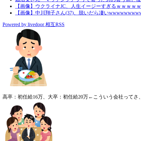
【画像】ウクライナJC、人生イージーすぎるｗｗｗｗ
【画像】中川翔子さん(37)、脱いだら凄いwwwwwwwww
Powered by livedoor 相互RSS
高卒：初任給16万、大卒：初任給20万←こういう会社って