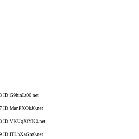
:G9hinLt00.net
D:ManPXOkJ0.net
ID:VKUqXiYK0.net
D:ITLhXaGm0.net