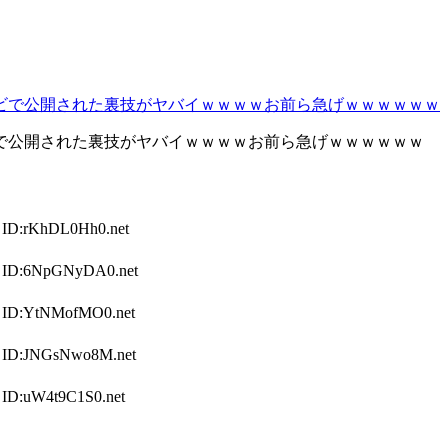
で公開された裏技がヤバイｗｗｗｗお前ら急げｗｗｗｗｗｗ
:rKhDL0Hh0.net
D:6NpGNyDA0.net
D:YtNMofMO0.net
D:JNGsNwo8M.net
:uW4t9C1S0.net