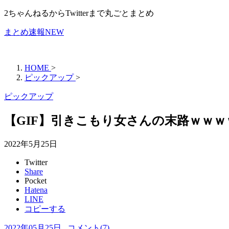
2ちゃんねるからTwitterまで丸ごとまとめ
まとめ速報NEW
HOME
>
ピックアップ
>
ピックアップ
【GIF】引きこもり女さんの末路ｗｗｗ
2022年5月25日
Twitter
Share
Pocket
Hatena
LINE
コピーする
2022年05月25日
コメント(
7
)