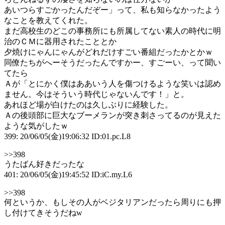
あいつらすごかったんだぞー」って、私も知らなかったよう
なことを教えてくれた。
まだ高校生のどこの事務所にも所属してない素人の時代に明
治のＣＭに器用されたこととか
夕焼けにゃんにゃんがどれだけすごい番組だったかとかｗ
同僚たちがへーそうだったんですかー、すごーい、って聞い
てたら
Ａが「とにかく僕はああいう人を傷つけるような笑いは認め
ません。今はそういう時代じゃないんです！」と。
あれほど場が白けたのは久しぶりに経験した。
Ａの後頭部に巨大なブーメランが突き刺さってるのが見えた
ような気がしたｗ
399: 20/06/05(金)19:06:32 ID:01.pc.L8
>>398
うたばん好きだったな
401: 20/06/05(金)19:45:52 ID:iC.my.L6
>>398
何というか、もしその人がベジタリアンだったら周りにも押
し付けてきそうだねw