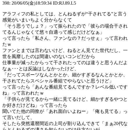
398: 20/06/05(金)18:59:34 ID:RJ.89.L5
アラフィフの私としては、とんねるずが“干されてる”と言う
感覚がいまいちよく分からなくて
「そう思うでしょ？」って振られたので「彼らの場合干され
てるんじゃなくて悠々自適って感じだけどなぁ」
って言ったら「私さん、ファンなの？だっせぇ」って言われ
たｗ
ファンとまでは言わないけど、ねるとん見てた世代だし、一
世を風靡したのは間違いのないコンビだから
仕事量が減ったからって干されたってのは違うと思うんだよ
なぁ･･･とは反論はしなかったけど、
「だってスポーツなんとかとか、細かすぎるなんとかとか、
干されてたらスペシャル番組でやらないと思うけど」
って言ったら「あんな番組見てるんですか？レベル低いです
ね」って言われたｗ
「子供らが見てるから一緒に見てるけど、細かすぎるやつと
か好きだけどね」って言ったら
聞いてた他の同僚が「あれ面白いよねー」「俺も見てる」っ
て言いだして、
そしたら突然還暦間近の上司が割り込んできて「まぁ20代な
らとんねるずの凄さを知らないのは仕方ないが