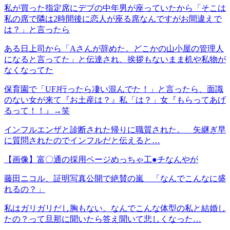
私が買った指定席にデブの中年男が座っていたから「そこは
私の席で隣は2時間後に恋人が座る席なんですがお間違えで
は？」と言ったら
ある日上司から「Aさんが辞めた。どこかの山小屋の管理人
になると言ってた」と伝達され、挨拶もないまま机や私物が
なくなってた
保育園で「UFJ行ったら凄い混んでた！」と言ったら、面識
のない女が来て『お土産は？』私「は？」女『もらってあげ
るって！！』→笑
インフルエンザと診断された帰りに職質された。 矢継ぎ早
に質問されたのでインフルだと伝えると…
【画像】富〇通の採用ページめっちゃ工●チなんやが
藤田ニコル、証明写真公開で絶賛の嵐 「なんでこんなに盛
れるの？」
私はガリガリだし胸もない。なんでこんな体型の私と結婚し
たの？って旦那に聞いたら答え聞いて悲しくなった…