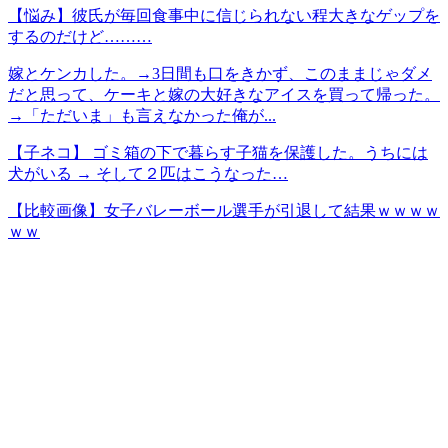
【悩み】彼氏が毎回食事中に信じられない程大きなゲップを
するのだけど………
嫁とケンカした。→3日間も口をきかず、このままじゃダメ
だと思って、ケーキと嫁の大好きなアイスを買って帰った。
→「ただいま」も言えなかった俺が...
【子ネコ】 ゴミ箱の下で暮らす子猫を保護した。うちには
犬がいる → そして２匹はこうなった…
【比較画像】女子バレーボール選手が引退して結果ｗｗｗｗ
ｗｗ