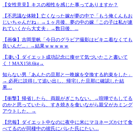
【女性意見】キスの相性を感じた事ってありますか？
【不思議な体験】亡くなった嫁が夢の中で「もう俺くんもお
じいちゃんだね」→１ヶ月後、夢の中の嫁「この子は私が連
れていくから大丈夫」→数日後、...
【画像】吉岡里帆「今日のグラビア撮影はビキニ着なくても
良いんだ...」→結果ｗｗｗｗｗ
【凄い】ダイエット成功記念に痩せて気づいたこと書いて
く！MAX158.6kg→
知らない男「あんたの旦那と一晩嫁を交換する約束をした」
→ 必死に説得して追い出し、帰宅した旦那に確認した結
果…
【衝撃】帰省したら、両親がぎこちない。→喧嘩でもしてる
のかと思っていたら、すき焼きを食いながら親父がカミング
アウトした。→
【悲報】ダイエット中なのに夜中に米にマヨネーズかけて食
べてるのが同棲中の彼氏にバレた氏にたい…