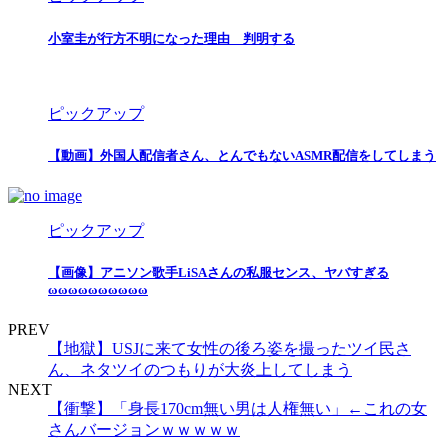
小室圭が行方不明になった理由 判明する
ピックアップ
【動画】外国人配信者さん、とんでもないASMR配信をしてしまう
ピックアップ
【画像】アニソン歌手LiSAさんの私服センス、ヤバすぎる
ωωωωωωωωωω
PREV
【地獄】USJに来て女性の後ろ姿を撮ったツイ民さ
ん、ネタツイのつもりが大炎上してしまう
NEXT
【衝撃】「身長170cm無い男は人権無い」←これの女
さんバージョンｗｗｗｗｗ