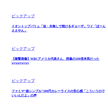
ピックアップ
イオントップバリュ「油・水無しで焼けるギョーザ」ワイ「ほーん
ええやん」
ピックアップ
【衝撃画像】WBCアメリカ代表さん、想像の100倍本気だった
wywwywywy
ピックアップ
ファミマ“超シンプル”300円カレーライスの安心感「こういうので
いいんだよ」の声