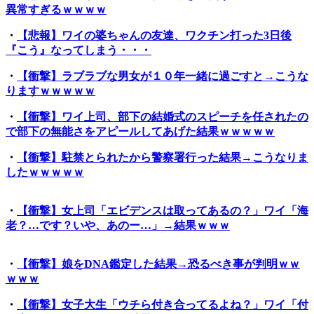
異常すぎるｗｗｗｗ
・
【悲報】ワイの婆ちゃんの友達、ワクチン打った3日後
『こう』なってしまう・・・
・
【衝撃】ラブラブな男女が１０年一緒に過ごすと→こうな
りますｗｗｗｗｗ
・
【衝撃】ワイ上司、部下の結婚式のスピーチを任されたの
で部下の無能さをアピールしてあげた結果ｗｗｗｗｗ
・
【衝撃】駐禁とられたから警察署行った結果→こうなりま
したｗｗｗｗｗ
・
【衝撃】女上司「エビデンスは取ってあるの？」ワイ「海
老？…です？いや、あのー…」→結果ｗｗｗ
・
【衝撃】娘をDNA鑑定した結果→恐るべき事が判明ｗｗ
ｗｗｗ
・
【衝撃】女子大生「ウチら付き合ってるよね？」ワイ「付