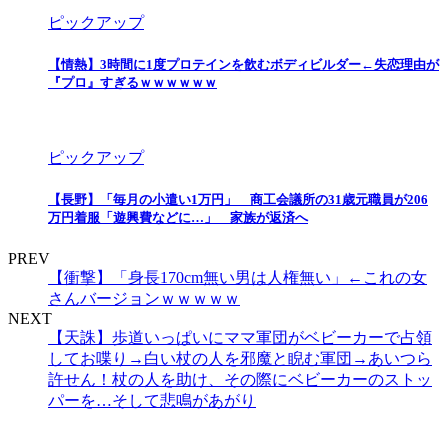
ピックアップ
【情熱】3時間に1度プロテインを飲むボディビルダー←失恋理由が
『プロ』すぎるｗｗｗｗｗｗ
ピックアップ
【長野】「毎月の小遣い1万円」 商工会議所の31歳元職員が206
万円着服「遊興費などに…」 家族が返済へ
PREV
【衝撃】「身長170cm無い男は人権無い」←これの女
さんバージョンｗｗｗｗｗ
NEXT
【天誅】歩道いっぱいにママ軍団がベビーカーで占領
してお喋り→白い杖の人を邪魔と睨む軍団→あいつら
許せん！杖の人を助け、その際にベビーカーのストッ
パーを…そして悲鳴があがり