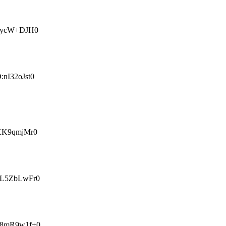
qycW+DJH0
I32oJst0
K9qmjMr0
L5ZbLwFr0
8mR9w1f+0