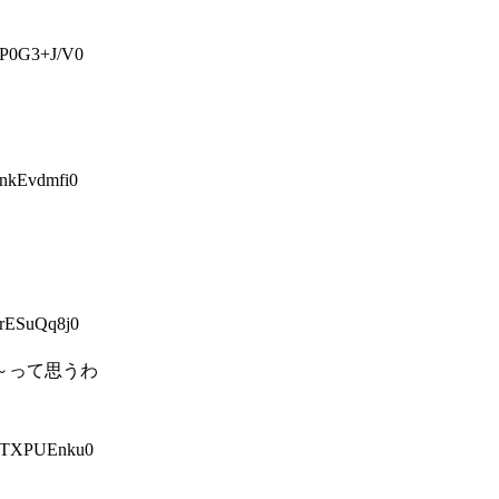
P0G3+J/V0
kEvdmfi0
ESuQq8j0
～って思うわ
TXPUEnku0