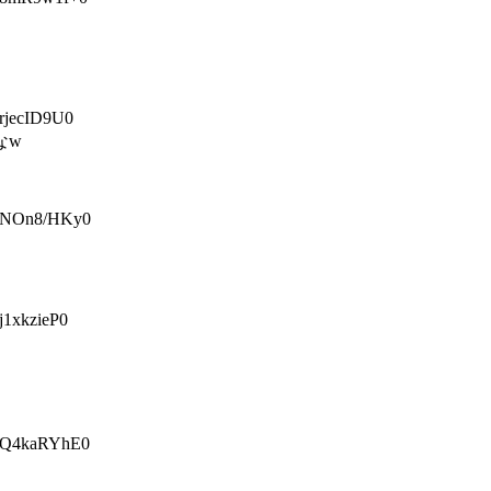
jecID9U0
なw
NOn8/HKy0
xkzieP0
Q4kaRYhE0