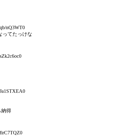
qb/nQ3WT0
なってたっけな
Zk2c6oc0
Ja1STXEA0
ら納得
irC7TQZ0