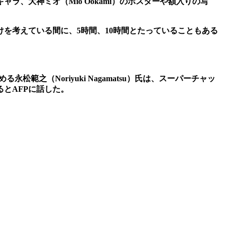
、大神ミオ（Mio Ookami）のポスターや額入りの写
を考えている間に、5時間、10時間とたっていることもある
る永松範之（Noriyuki Nagamatsu）氏は、スーパーチャッ
とAFPに話した。