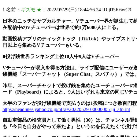
1 名前：
ギズモ ★
：2022/05/29(日) 18:44:56.24 ID:jfJ5K6wC9
日本のニッチなサブカルチャー、Vチューバー界が誕生して約5年
在配信中のVチューバーは世界で約1万6000人に上る。
動画投稿アプリのティックトック（TikTok）やライブストリ
円以上を集めるVチューバーもいる。
■投げ銭世界ランキング上位10人中9人はVチューバー
Vチューバーが収入を得る方法は、ライブ配信にユーザーが送
銭機能「スーパーチャット（Super Chat、スパチャ）
昨年、スーパーチャットで投げ銭を集めたユーチューバーの世
ード（Playboard）によると、9人はいずれも東京の同じVチ
大半のファンが投げ銭機能で支払うのは1投稿につき数百円
https://headlines.yahoo.co.jp/hl?a=20220529-00000005-jij_afp-int
自動車部品の検査員として働く男性（30）は、チャンネル登
も『今日も自分がやって来たよ』というのを伝えたくて投げ