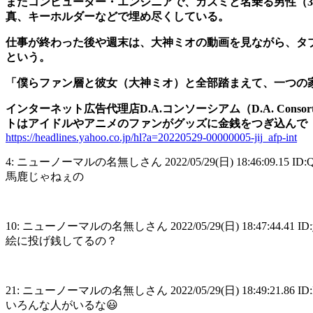
またコンピューター・エンジニアで、カズミと名乗る男性（30
真、キーホルダーなどで埋め尽くしている。
仕事が終わった後や週末は、大神ミオの動画を見ながら、タブ
という。
「僕らファン層と彼女（大神ミオ）と全部踏まえて、一つの
インターネット広告代理店D.A.コンソーシアム（D.A. Consor
トはアイドルやアニメのファンがグッズに金銭をつぎ込んで
https://headlines.yahoo.co.jp/hl?a=20220529-00000005-jij_afp-int
4: ニューノーマルの名無しさん 2022/05/29(日) 18:46:09.15 ID:QI
馬鹿じゃねぇの
10: ニューノーマルの名無しさん 2022/05/29(日) 18:47:44.41 ID:
絵に投げ銭してるの？
21: ニューノーマルの名無しさん 2022/05/29(日) 18:49:21.86 ID:
いろんな人がいるな😃