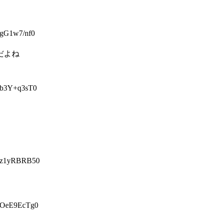
G1w7/nf0
だよね
b3Y+q3sT0
z1yRBRB50
OeE9EcTg0