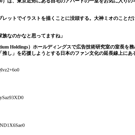
）は、東京近郊にある自宅のアパートの一室をお気に入りのキャラ
レットでイラストを描くことに没頭する。大神ミオのことだけ
家族なのかなと思ってますね」
tium Holdings）ホールディングスで広告技術研究室の室長を務め
「推し」を応援しようとする日本のファン文化の延長線上にある
vz2+6o0
ySaz93XD0
ND1X6Sae0