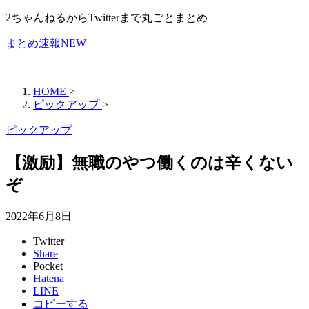
2ちゃんねるからTwitterまで丸ごとまとめ
まとめ速報NEW
HOME
>
ピックアップ
>
ピックアップ
【激励】無職のやつ働くのは辛くない
ぞ
2022年6月8日
Twitter
Share
Pocket
Hatena
LINE
コピーする