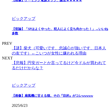
【画像】ゲーミング電源タップ、誕生ｗｗｗｗｗ
ピックアップ
【世論】「SPはよくやった、犯人によく立ち向かった！」→いいね
多数
PREV
【謎】柴犬（可愛いです、忠誠心が強いです、日本人
の友です）←こいつが女性に嫌われる理由
NEXT
【悲報】円安ガーとか言ってるけど今ドルが買われて
るだけだからな？
ピックアップ
【画像】扇風機に甘える猫。その『目的』がコレwwwww
2025/6/23