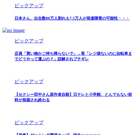
ピックアップ
日本さん、出生数80万人割れも7.5万人が発達障害の可能性・・・
ピックアップ
店員「買い物かご持ち帰らないで」→客「レジ袋ないのに自転車ま
でどうやって運ぶの？」誤解されブチギレ
ピックアップ
【セクシー田中さん原作者自殺】日テレと小学館、とんでもない前
科が発掘され終わる
ピックアップ