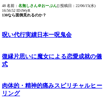
48 名前：
名無しさん＠おーぷん
[] 投稿日：22/06/15(水)
16:56:52 ID:lWyR
130なら面倒見れるのか？
呪い代行実績日本一呪鬼会
復縁片思いに魔女による恋愛成就の儀
式
肉体的・精神的痛みスピリチャルヒー
リング