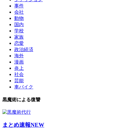
事件
会社
動物
国内
学校
家族
恋愛
政治経済
海外
漫画
炎上
社会
芸能
車バイク
黒魔術による復讐
まとめ速報NEW