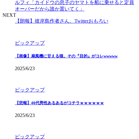
ルフィ「カイドウの息子のヤマトを船に乗せると定員
オーバーだから誰か置いてく」
NEXT
【朗報】彼岸島作者さん、Twitterおもろい
ピックアップ
【画像】扇風機に甘える猫。その『目的』がコレwwwww
2025/6/23
ピックアップ
【悲報】40代男性あるあるがコチラｗｗｗｗｗｗ
2025/6/23
ピックアップ