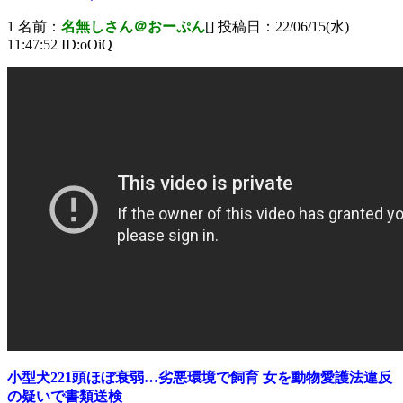
1 名前：
名無しさん＠おーぷん
[] 投稿日：22/06/15(水)
11:47:52 ID:oOiQ
小型犬221頭ほぼ衰弱…劣悪環境で飼育 女を動物愛護法違反
の疑いで書類送検