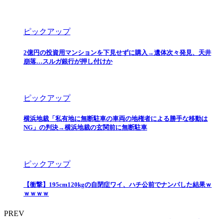
ピックアップ
2億円の投資用マンションを下見せずに購入→遺体次々発見、天井
崩落…スルガ銀行が押し付けか
ピックアップ
横浜地裁「私有地に無断駐車の車両の地権者による勝手な移動は
NG」の判決→横浜地裁の玄関前に無断駐車
ピックアップ
【衝撃】195cm120kgの自閉症ワイ、ハチ公前でナンパした結果ｗ
ｗｗｗｗ
PREV