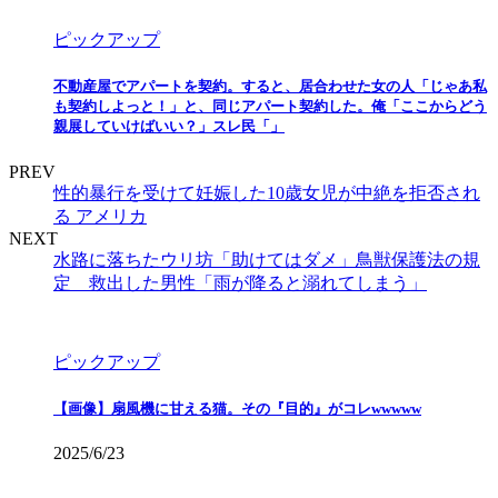
ピックアップ
不動産屋でアパートを契約。すると、居合わせた女の人「じゃあ私
も契約しよっと！」と、同じアパート契約した。俺「ここからどう
親展していけばいい？」スレ民「」
PREV
性的暴行を受けて妊娠した10歳女児が中絶を拒否され
る アメリカ
NEXT
水路に落ちたウリ坊「助けてはダメ」鳥獣保護法の規
定 救出した男性「雨が降ると溺れてしまう」
ピックアップ
【画像】扇風機に甘える猫。その『目的』がコレwwwww
2025/6/23