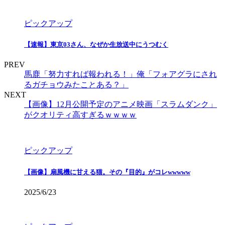
ピックアップ
【速報】東京03さん、なぜか生放送中にうつむく
PREV
馬鹿「努力すれば報われる！」俺「フォアグラにされ
るガチョウみたことある？」
NEXT
【画像】12月公開予定のアニメ映画「スラムダンク」
がクオリティ高すぎるｗｗｗｗ
ピックアップ
【画像】扇風機に甘える猫。その『目的』がコレwwwww
2025/6/23