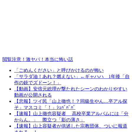
閲覧注意！激ヤバ！本当に怖い話
「ごめんください」と呼びかけるのが怖い
「サラダ油！あれ？燃えない」←ギャハハ 1年後「自
作の銃でズドーン！」
【動画】安倍元総理が撃たれたシーンのわかりやすい
動画が公開される
【悲報】ツイ民「山上徹也！？同級生やん…卒アル探
そ」マスコミ「！」ｼｭﾊﾞﾊﾞﾊﾞ
【速報】山上徹也容疑者 高校卒業アルバムには「分
からん。」 際立つ「影の薄さ」
【速報】山上容疑者が供述した宗教団体、ついに報道