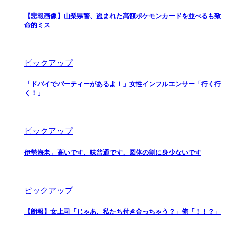
【悲報画像】山梨県警、盗まれた高額ポケモンカードを並べるも致
命的ミス
ピックアップ
「ドバイでパーティーがあるよ！」女性インフルエンサー「行く行
く！」
ピックアップ
伊勢海老←高いです、味普通です、図体の割に身少ないです
ピックアップ
【朗報】女上司「じゃあ、私たち付き合っちゃう？」俺「！！？」