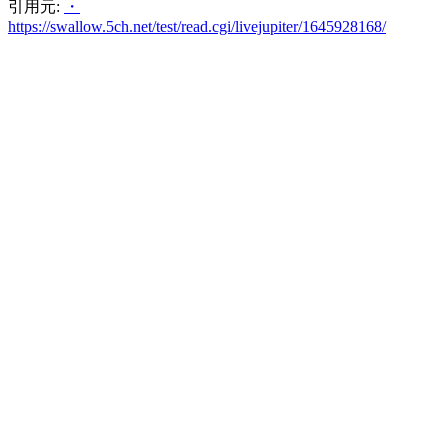
引用元:
・
https://swallow.5ch.net/test/read.cgi/livejupiter/1645928168/