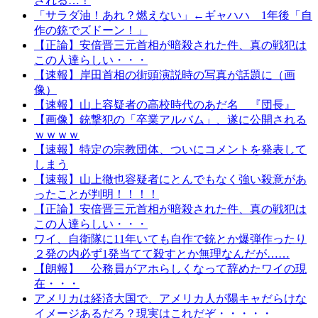
される…！
「サラダ油！あれ？燃えない」←ギャハハ 1年後「自
作の銃でズドーン！」
【正論】安倍晋三元首相が暗殺された件、真の戦犯は
この人達らしい・・・
【速報】岸田首相の街頭演説時の写真が話題に（画
像）
【速報】山上容疑者の高校時代のあだ名 『団長』
【画像】銃撃犯の「卒業アルバム」、遂に公開される
ｗｗｗｗ
【速報】特定の宗教団体、ついにコメントを発表して
しまう
【速報】山上徹也容疑者にとんでもなく強い殺意があ
ったことが判明！！！！
【正論】安倍晋三元首相が暗殺された件、真の戦犯は
この人達らしい・・・
ワイ、自衛隊に11年いても自作で銃とか爆弾作ったり
２発の内必ず1発当てて殺すとか無理なんだが……
【朗報】 公務員がアホらしくなって辞めたワイの現
在・・・
アメリカは経済大国で、アメリカ人が陽キャだらけな
イメージあるだろ？現実はこれだぞ・・・・・