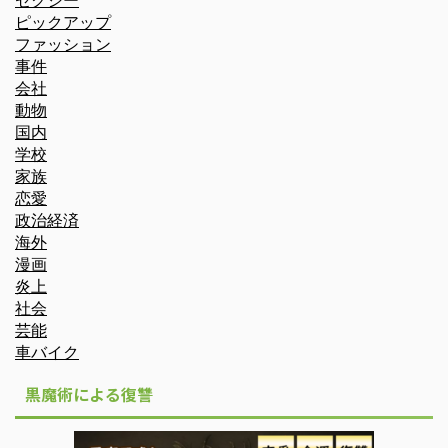
ピックアップ
ファッション
事件
会社
動物
国内
学校
家族
恋愛
政治経済
海外
漫画
炎上
社会
芸能
車バイク
黒魔術による復讐