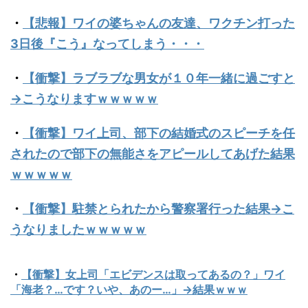
・
【悲報】ワイの婆ちゃんの友達、ワクチン打った
3日後『こう』なってしまう・・・
・
【衝撃】ラブラブな男女が１０年一緒に過ごすと
→こうなりますｗｗｗｗｗ
・
【衝撃】ワイ上司、部下の結婚式のスピーチを任
されたので部下の無能さをアピールしてあげた結果
ｗｗｗｗｗ
・
【衝撃】駐禁とられたから警察署行った結果→こ
うなりましたｗｗｗｗｗ
・
【衝撃】女上司「エビデンスは取ってあるの？」ワイ
「海老？…です？いや、あのー…」→結果ｗｗｗ