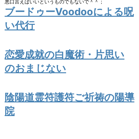
悪口言えばいいというものでもないで＾＾；
ブードゥーVoodooによる呪
い代行
恋愛成就の白魔術・片思い
のおまじない
陰陽道霊符護符ご祈祷の陽導
院