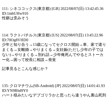
111: シネココックス(東京都) [GB] 2022/08/07(日) 13:42:45.36
ID:1mbUHw910
性癖は歪みそう
114: ラクトバチルス(東京都) [US] 2022/08/07(日) 13:45:22.96
ID:70Og8VHD0
少年と知り合う→13歳になってセクロス開始→車、家で遣り
まくる→女離婚→やりまくる→女妊娠(ただし少年の子では
ない)→やりまくる→別れ話→少年俺死んでやるとストーカ
ー化→困って校長に相談→発覚
記事見るとこんな感じか？
135: クロマチウム(SB-Android) [JP] 2022/08/07(日) 14:01:41.93
ID:YN9Rbd9Y0
ハート様みたいなデブゴリラかと思ったら違うやん裏山死刑