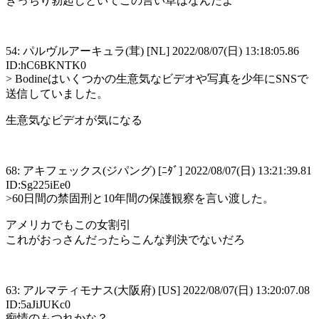
きっちり勃起しといてこの言い草はなんだよ
54: パルヴルアーキュラ(茸) [NL] 2022/08/07(日) 13:18:05.86
ID:hC6BKNTK0
> Bodineはいくつかの生意気なビデオや写真を少年にSNSで
送信していました。
生意気なビデオが気になる
68: アキフェックス(ジパング) [ﾆﾀﾞ] 2022/08/07(日) 13:21:39.81
ID:Sg225iEe0
>60日間の禁固刑と10年間の保護観察を言い渡した。
アメリカでもこの女割引
これがおっさんだったらこんな判決でないだろ
63: アルマティモナス(大阪府) [US] 2022/08/07(日) 13:20:07.08
ID:5aJiJUKc0
痴情のもつれかな？