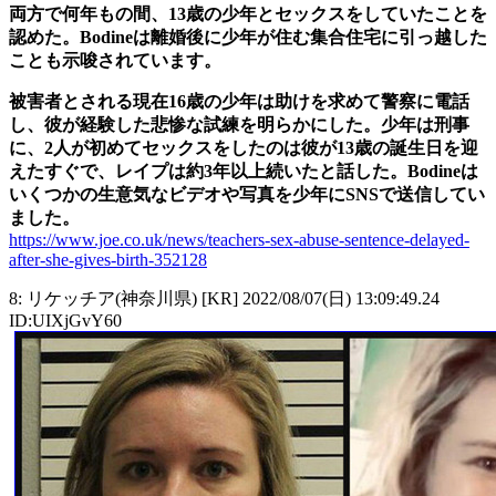
両方で何年もの間、13歳の少年とセックスをしていたことを
認めた。Bodineは離婚後に少年が住む集合住宅に引っ越した
ことも示唆されています。
被害者とされる現在16歳の少年は助けを求めて警察に電話
し、彼が経験した悲惨な試練を明らかにした。少年は刑事
に、2人が初めてセックスをしたのは彼が13歳の誕生日を迎
えたすぐで、レイプは約3年以上続いたと話した。Bodineは
いくつかの生意気なビデオや写真を少年にSNSで送信してい
ました。
https://www.joe.co.uk/news/teachers-sex-abuse-sentence-delayed-
after-she-gives-birth-352128
8: リケッチア(神奈川県) [KR] 2022/08/07(日) 13:09:49.24
ID:UIXjGvY60