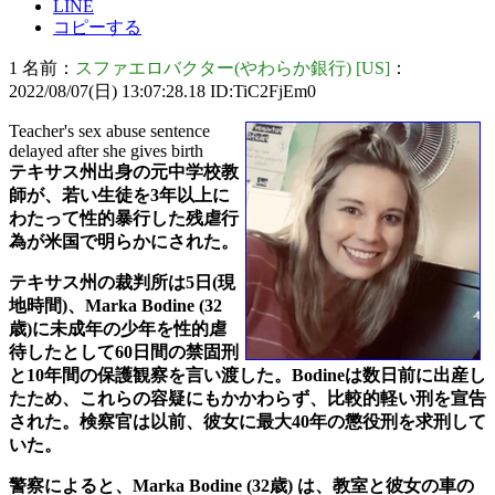
LINE
コピーする
1 名前：
スファエロバクター(やわらか銀行) [US]
：
2022/08/07(日) 13:07:28.18 ID:TiC2FjEm0
Teacher's sex abuse sentence
delayed after she gives birth
テキサス州出身の元中学校教
師が、若い生徒を3年以上に
わたって性的暴行した残虐行
為が米国で明らかにされた。
テキサス州の裁判所は5日(現
地時間)、Marka Bodine (32
歳)に未成年の少年を性的虐
待したとして60日間の禁固刑
と10年間の保護観察を言い渡した。Bodineは数日前に出産し
たため、これらの容疑にもかかわらず、比較的軽い刑を宣告
された。検察官は以前、彼女に最大40年の懲役刑を求刑して
いた。
警察によると、Marka Bodine (32歳) は、教室と彼女の車の