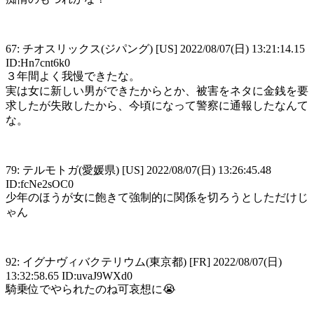
67: チオスリックス(ジパング) [US] 2022/08/07(日) 13:21:14.15
ID:Hn7cnt6k0
３年間よく我慢できたな。
実は女に新しい男ができたからとか、被害をネタに金銭を要
求したが失敗したから、今頃になって警察に通報したなんて
な。
79: テルモトガ(愛媛県) [US] 2022/08/07(日) 13:26:45.48
ID:fcNe2sOC0
少年のほうが女に飽きて強制的に関係を切ろうとしただけじ
ゃん
92: イグナヴィバクテリウム(東京都) [FR] 2022/08/07(日)
13:32:58.65 ID:uvaJ9WXd0
騎乗位でやられたのね可哀想に😭