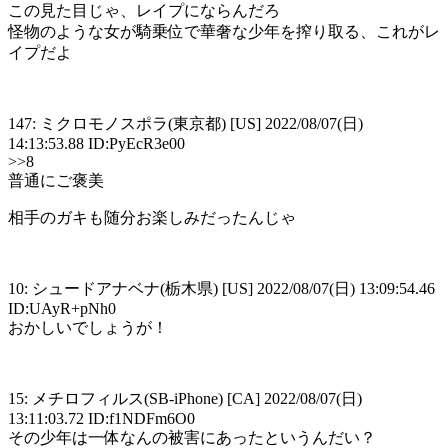
この見た目じゃ、レイプにならんだろ
怪物のような女が騎乗位で華奢な少年を搾り取る、これがレ
イプだよ
147: ミクロモノスポラ(東京都) [US] 2022/08/07(日)
14:13:53.88 ID:PyEcR3e00
>>8
普通にご褒美
相手のガキも随分お楽しみだったんじゃ
10: シュードアナベナ(栃木県) [US] 2022/08/07(日) 13:09:54.46
ID:UAyR+pNh0
おかしいでしょうが！
15: メチロフィルス(SB-iPhone) [CA] 2022/08/07(日)
13:11:03.72 ID:f1NDFm6O0
その少年は一体なんの被害にあったというんだい？