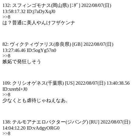
132: スフィンゴモナス(岡山県) [ﾆﾀﾞ] 2022/08/07(日)
13:58:17.32 ID:j7aDyXqJ0
>>8
は？普通に美人やんけフザケンナ
82: ヴィクティヴァリス(奈良県) [GB] 2022/08/07(日)
13:27:46.46 ID:5ogYg57n0
>>8
嫉妬で発狂しそう
109: クリシオゲネス(千葉県) [US] 2022/08/07(日) 13:40:38.56
ID:xrerbI+J0
>>8
少なくとも虐待じゃねえなあ。
138: テルモアナエロバクター(ジパング) [RU] 2022/08/07(日)
14:04:12.20 ID:vAdgyORG0
>>8