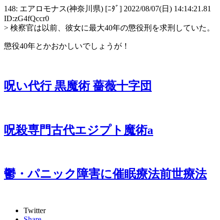
148: エアロモナス(神奈川県) [ﾆﾀﾞ] 2022/08/07(日) 14:14:21.81
ID:zG4fQccr0
> 検察官は以前、彼女に最大40年の懲役刑を求刑していた。
懲役40年とかおかしいでしょうが！
呪い代行 黒魔術 薔薇十字団
呪殺専門古代エジプト魔術a
鬱・パニック障害に催眠療法前世療法
Twitter
Share