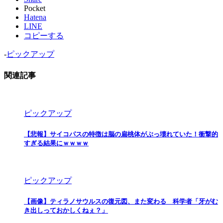
Pocket
Hatena
LINE
コピーする
-
ピックアップ
関連記事
ピックアップ
【悲報】サイコパスの特徴は脳の扁桃体がぶっ壊れていた！衝撃的
すぎる結果にｗｗｗｗ
ピックアップ
【画像】ティラノサウルスの復元図、また変わる 科学者「牙がむ
き出しっておかしくねぇ？」