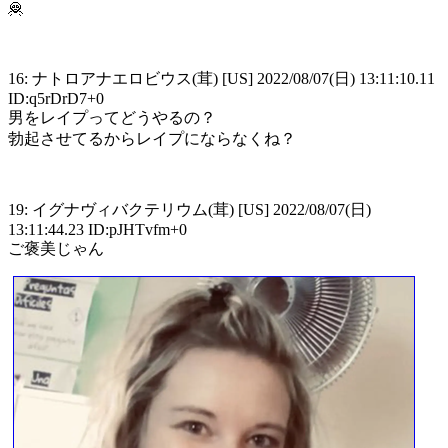
🦧
16: ナトロアナエロビウス(茸) [US] 2022/08/07(日) 13:11:10.11
ID:q5rDrD7+0
男をレイプってどうやるの？
勃起させてるからレイプにならなくね？
19: イグナヴィバクテリウム(茸) [US] 2022/08/07(日)
13:11:44.23 ID:pJHTvfm+0
ご褒美じゃん