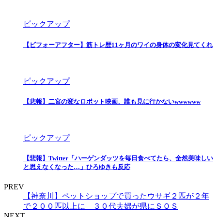
ピックアップ
【ビフォーアフター】筋トレ歴11ヶ月のワイの身体の変化見てくれ
ピックアップ
【悲報】二宮の変なロボット映画、誰も見に行かないwwwwww
ピックアップ
【悲報】Twitter「ハーゲンダッツを毎日食べてたら、全然美味しい
と思えなくなった…」ひろゆきも反応
PREV
【神奈川】ペットショップで買ったウサギ２匹が２年
で２００匹以上に ３０代夫婦が県にＳＯＳ
NEXT