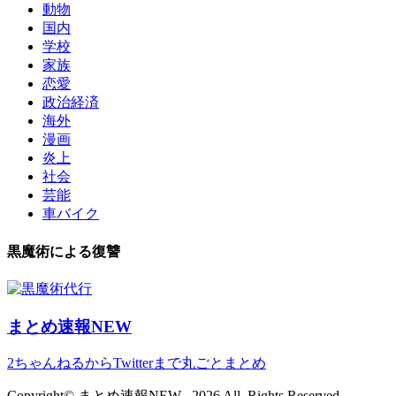
動物
国内
学校
家族
恋愛
政治経済
海外
漫画
炎上
社会
芸能
車バイク
黒魔術による復讐
まとめ速報NEW
2ちゃんねるからTwitterまで丸ごとまとめ
Copyright© まとめ速報NEW , 2026 All Rights Reserved.