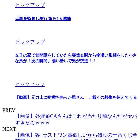
ピックアップ
母親を監禁し暴行 娘ら4人逮捕
ピックアップ
友子の家で世間話をしていたら突然玄関から物凄い形相をした小さ
な男が！次の瞬間、凄い勢いで男が突進！！
ピックアップ
【動画】元力士に喧嘩を売った男さん ←我々の想像を超えてくる
PREV
【画像】外資系CAさんはこれが当たり前なんだがヤバ
すぎだろｗｗｗ
NEXT
【画像】客｢ラストワン賞欲しいから残りの一番くじ全