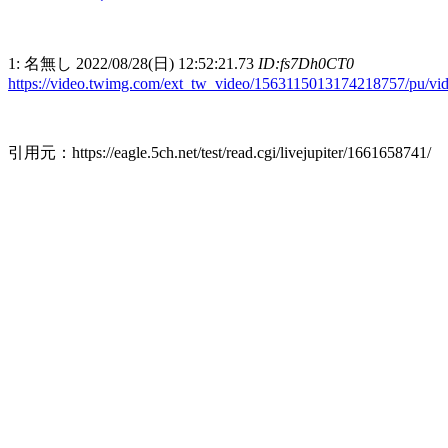
1: 名無し 2022/08/28(日) 12:52:21.73
ID:fs7Dh0CT0
https://video.twimg.com/ext_tw_video/1563115013174218757/
引用元：https://eagle.5ch.net/test/read.cgi/livejupiter/1661658741/