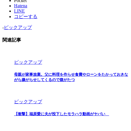
Pocket
Hatena
LINE
コピーする
-
ピックアップ
関連記事
ピックアップ
母親が家事放棄。父に料理を作らせ食費やローンをたかっておきな
がら嫌がらせしてくるので腹がたつ
ピックアップ
【衝撃】福原愛に夫が投下したモラハラ動画がヤバい