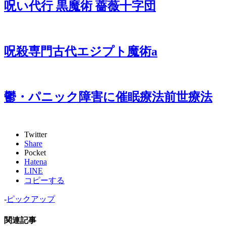
呪い代行 黒魔術 薔薇十字団
呪殺専門古代エジプト魔術a
鬱・パニック障害に催眠療法前世療法
Twitter
Share
Pocket
Hatena
LINE
コピーする
-
ピックアップ
関連記事