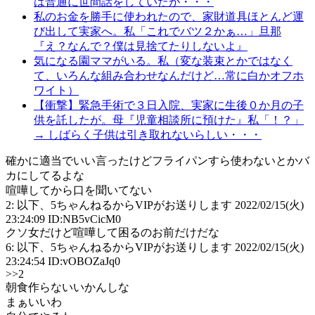
は普通に世間話をしていたが・・・
私のお金を勝手に使われたので、家財道具ほとんど運
び出して実家へ。私「これでバツ２かぁ…」旦那
『え？なんで？僕は見捨てたりしないよ』
気になる園ママがいる。私（変な装束とかではなく
て、いろんな組み合わせなんだけど…常に白かオフホ
ワイト）
【衝撃】緊急手術で３日入院、実家に生後０か月の子
供を託したが。母『児童相談所に預けた』私「！？」
→ しばらく子供は引き取れないらしい・・・
確かに適当でいい言ったけどフライパンすら使わないとかバ
カにしてるよな
喧嘩してから口を聞いてない
2: 以下、5ちゃんねるからVIPがお送りします 2022/02/15(火)
23:24:09 ID:NB5vCicM0
クソ女だけど喧嘩して困るのお前だけだな
6: 以下、5ちゃんねるからVIPがお送りします 2022/02/15(火)
23:24:54 ID:vOBOZaJq0
>>2
朝食作らないいかんしな
まぁいいわ