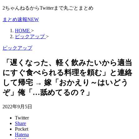
2ちゃんねるからTwitterまで丸ごとまとめ
まとめ速報NEW
HOME
>
ピックアップ
>
ピックアップ
「遅くなった、軽く飲みたいから適当
にすぐ食べられる料理を頼む」と連絡
して帰宅 → 嫁「おかえり～はいどう
ぞ」俺「…舐めてるの？」
2022年9月5日
Twitter
Share
Pocket
Hatena