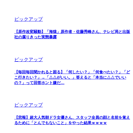
ピックアップ
【原作改変騒動】「海猿」原作者・佐藤秀峰さん、テレビ局と出版
社の腐りきった実態暴露
ピックアップ
【毎回毎回聞かれると困る】「何したい？」「何食べたい？」「ど
こ行きたい？」→「△△がいい。」答えると「本当に△△でいい
の？」って回答ホント嫌だ…
ピックアップ
【悲報】超大人気朝ドラ女優さん、スタッフ全員の顔と名前を覚え
るために「とんでもないこと」をやった結果ｗｗｗｗ