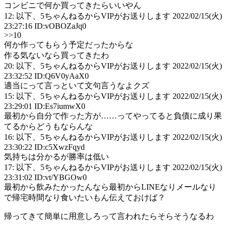
コンビニで何か買ってきたらいいやん
12: 以下、5ちゃんねるからVIPがお送りします 2022/02/15(火)
23:27:16 ID:vOBOZaJq0
>>10
何か作ってもらう予定だったからな
作る気ないなら買ってきたわ
20: 以下、5ちゃんねるからVIPがお送りします 2022/02/15(火)
23:32:52 ID:Q6V0yAaX0
適当にって言っといて文句言うなよクズ
15: 以下、5ちゃんねるからVIPがお送りします 2022/02/15(火)
23:29:01 ID:Es7iumwX0
最初から自分で作った方が……ってやってると負債に成り果
てるからどうもならんな
16: 以下、5ちゃんねるからVIPがお送りします 2022/02/15(火)
23:30:22 ID:c5XwzFqyd
気持ちは分かるが勝率は低い
17: 以下、5ちゃんねるからVIPがお送りします 2022/02/15(火)
23:31:02 ID:vt/YBGOw0
最初から飲みたかったんなら最初からLINEなりメールなり
で帰宅時間なり食いたいもん伝えておけば？
帰ってきて簡単に用意しろって言われたらそらそうなるわ