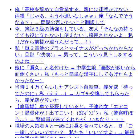
俺「高校を辞めて自営業する。親には迷惑かけない」
両親「じゃあ、もう小遣いなしｗｗ」俺「なんでそう
なる？」→ 両親の言いたいこと翻訳して
今、簿記３級の勉強をしている。友人「そんなの持っ
てても役に立たないし使えないし採用されないよ」私
（だから前提が違うんだって…！）
私「単３電池のプラスとマイナスがどっちかわからな
い」旦那「(失笑)」→ 男って、こういう見下しをする
のよね・・・
娘に『彌久』と名付けた → 中学生娘「画数が多いから
面倒くさい」私（もっと簡単な漢字にしてあげたらよ
かったなー）
当時１４万くらいしたアシスト自転車。義兄嫁「待っ
てたのに」私（ええ…）→ カゴを交換してもらった
ら、義兄嫁が泣いた
【修羅場】車で昼寝していると。子連れ女「エアコ
ン！温暖化が！出てこい！（窓ｶﾞﾝｶﾞﾝ」私（警察呼ぼ
う…）→ 警備員が来てくれたが、いきなり・・・
職場の人気者Ａと一緒にお昼を食べていると。Ｂ「ご
一緒していいですか？」私たち「いいですよ」→ 最初