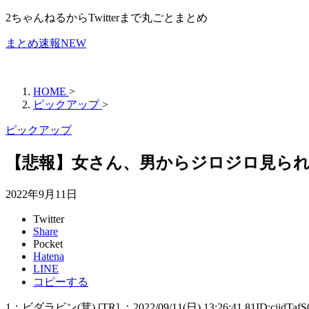
2ちゃんねるからTwitterまで丸ごとまとめ
まとめ速報NEW
HOME
>
ピックアップ
>
ピックアップ
【悲報】女さん、男からジロジロ見ら
2022年9月11日
Twitter
Share
Pocket
Hatena
LINE
コピーする
1：ビダラビン(茸) [TR] ：2022/09/11(日) 13:26:41.81ID:cijdTafS