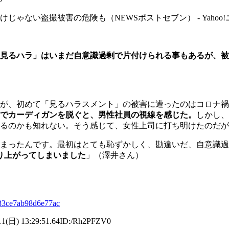
ゃない盗撮被害の危険も（NEWSポストセブン） - Yahoo!
見るハラ」はいまだ自意識過剰で片付けられる事もあるが、被
）が、初めて「見るハラスメント」の被害に遭ったのはコロナ
でカーディガンを脱ぐと、男性社員の視線を感じた。
しかし、
るのかも知れない。そう感じて、女性上司に打ち明けたのだが
まったんです。最初はとても恥ずかしく、勘違いだ、自意識過
り上がってしまいました
」（澤井さん）
833ce7ab98d6e77ac
3:29:51.64ID:/Rh2PFZV0