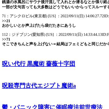
銭湯の水風呂にサウナ後汗流して入れとか潜るなとか張り紙
一部が文句言っても大多数はどうでもいいからってスルーす
71：アシクロビル(東京都) [US] ：2022/09/11(日) 14:06:27.72ID
>>21
おかしいとか声上げたら袋だたきにあうし
112：ジドブジン(愛知県) [US] ：2022/09/11(日) 14:33:44.13ID:
>>71
そこできちんと声を上げない＝結局はフェミどもと同じだか
呪い代行 黒魔術 薔薇十字団
呪殺専門古代エジプト魔術a
鬱・パニック障害に催眠療法前世療法