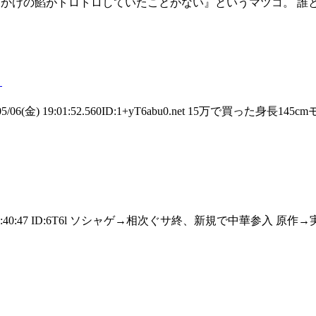
LcdYr.net 『中華あんかけの餡がトロトロしていたことがない』というマ
。
金) 19:01:52.560ID:1+yT6abu0.net 15万で買った身長1
) 20:40:47 ID:6T6l ソシャゲ→相次ぐサ終、新規で中華参入