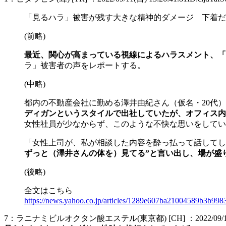
「見るハラ」被害が残す大きな精神的ダメージ 下着だけじ
(前略)
最近、関心が高まっている視線によるハラスメント、「
ラ」被害者の声をレポートする。
(中略)
都内の不動産会社に勤める澤井由紀さん（仮名・20代
ディガンというスタイルで出社していたが、オフィス内
女性社員が少なからず、このような不快な思いをしてい
「女性上司が、私が相談した内容を酔っ払って話してし
ずっと（澤井さんの体を）見てる”と言い出し、場が盛
(後略)
全文はこちら
https://news.yahoo.co.jp/articles/1289e607ba21004589b3b99
7：ラニナミビルオクタン酸エステル(東京都) [CH] ：2022/09/11(日) 1