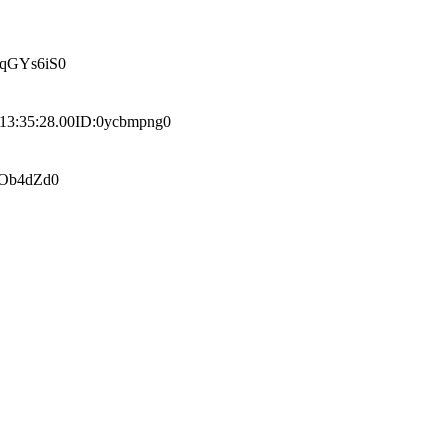
qGYs6iS0
:28.00ID:0ycbmpng0
Ob4dZd0