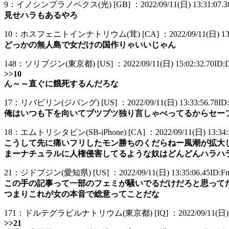
9：イノシンプラノベクス(光) [GB] ：2022/09/11(日) 13:31:07.38
見せハラもあるやろ
10：ホスフェニトインナトリウム(茸) [CA] ：2022/09/11(日) 13:31
どっかの無人島で女だけの国作りゃいいじゃん
148：ソリブジン(東京都) [US] ：2022/09/11(日) 15:02:32.70ID
>>10
ん～～直ぐに餓死するんだろな
17：リバビリン(ジパング) [US] ：2022/09/11(日) 13:33:56.78ID
俺はいつも下を向いてブツブツ独り言しゃべってるからセー
18：エムトリシタビン(SB-iPhone) [CA] ：2022/09/11(日) 13:34:3
こうして先に痛いフリしたモン勝ちのくだらねー風潮が拡大
まーナチュラルに人権侵害してるような奴はどんどんハラハ
21：ジドブジン(愛知県) [US] ：2022/09/11(日) 13:35:06.45ID:F
この手の記事って一部のフェミが騒いでるだけだろと思って
つまりこれが女の本音で総意ってことだな
171：ドルテグラビルナトリウム(東京都) [IQ] ：2022/09/11(日) 15:
>>21