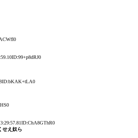
ACWfI0
.10ID:99+p8dRJ0
8ID:bKAK+tLA0
KHS0
9:57.81ID:ChA8GThR0
くせえ奴ら