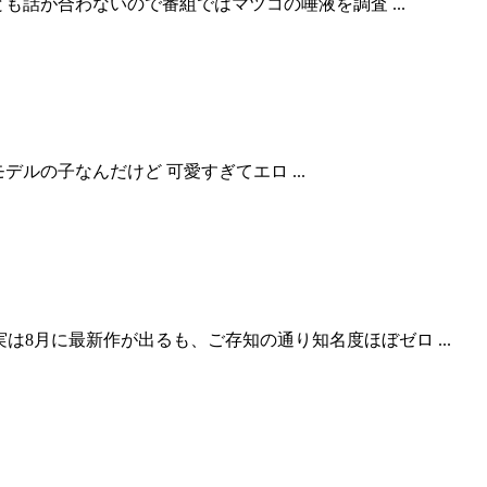
ツコ。 誰とも話が合わないので番組ではマツコの唾液を調査 ...
45cmモデルの子なんだけど 可愛すぎてエロ ...
 原作→実は8月に最新作が出るも、ご存知の通り知名度ほぼゼロ ...