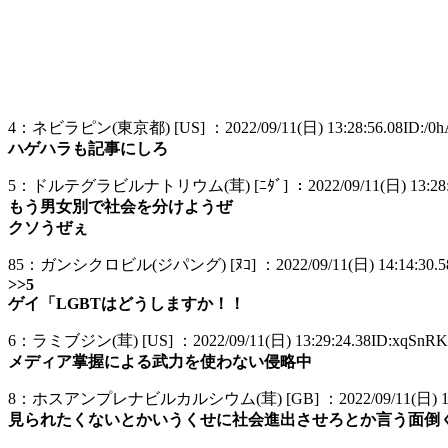
4：ネビラピン(東京都) [US] ：2022/09/11(日) 13:28:56.08ID:/0h
ハゲハラも記事にしろ
5：ドルテグラビルナトリウム(茸) [ﾆﾀﾞ] ：2022/09/11(日) 13:28:59
もう男女別で社会を分けようぜ
クソうぜぇ
85：ガンシクロビル(ジパング) [ﾇｺ] ：2022/09/11(日) 14:14:30.5
>>5
ゲイ「LGBTはどうしますか！！
6：ラミブジン(茸) [US] ：2022/09/11(日) 13:29:24.38ID:xqSnR
メディア掌握による武力を使わない侵略中
8：ホスアンプレナビルカルシウム(茸) [GB] ：2022/09/11(日) 13:2
見られたくないとかいうくせに社会進出させろとか言う面倒