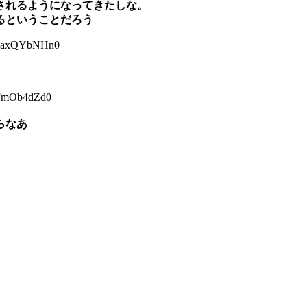
されるようになってきたしな。
るということだろう
:axQYbNHn0
FmOb4dZd0
らなあ