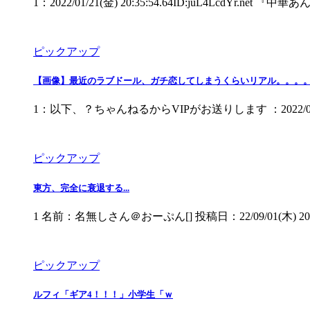
1：2022/01/21(金) 20:35:54.64ID:juL4
ピックアップ
【画像】最近のラブドール、ガチ恋してしまうくらいリアル。。。
1：以下、？ちゃんねるからVIPがお送りします ：2022/05/06(
ピックアップ
東方、完全に衰退する...
1 名前：名無しさん＠おーぷん[] 投稿日：22/09/01(木
ピックアップ
ルフィ「ギア4！！！」小学生「ｗ