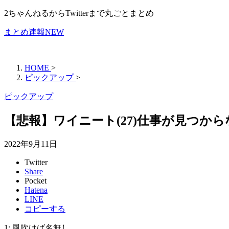
2ちゃんねるからTwitterまで丸ごとまとめ
まとめ速報NEW
HOME
>
ピックアップ
>
ピックアップ
【悲報】ワイニート(27)仕事が見つか
2022年9月11日
Twitter
Share
Pocket
Hatena
LINE
コピーする
1: 風吹けば名無し