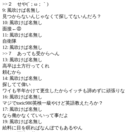
>>２ せや(´；ω；｀)
9: 風吹けば名無し
見つからないんじゃなくて探してないんだろ？
10: 風吹けば名無し
面接←😡
11: 風吹けば名無し
自衛隊
12: 風吹けば名無し
>>７ あっても受からへん
13: 風吹けば名無し
高卒は土方行ってくれ
頼むから
14: 風吹けば名無し
探してて偉い
ワイも半年かけて更生したからイッチも諦めずに頑張りな
16: 風吹けば名無し
マジでtoeic980英検一級やけど英語教えたろか？
17: 風吹けば名無し
なら働かなくていいって事だよ
19: 風吹けば名無し
給料に目を瞑ればなんぼでもあるやん