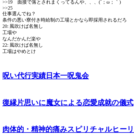
>>19
面接で落とされまくってるんや、、、(´；ω；｀)
>>25
仕事選んでね？
条件の悪い寮付き時給制の工場とかなら即採用されるだろ
20: 風吹けば名無し
工場や
なんだかんだ楽や
22: 風吹けば名無し
工場はやめとけ
呪い代行実績日本一呪鬼会
復縁片思いに魔女による恋愛成就の儀式
肉体的・精神的痛みスピリチャルヒー