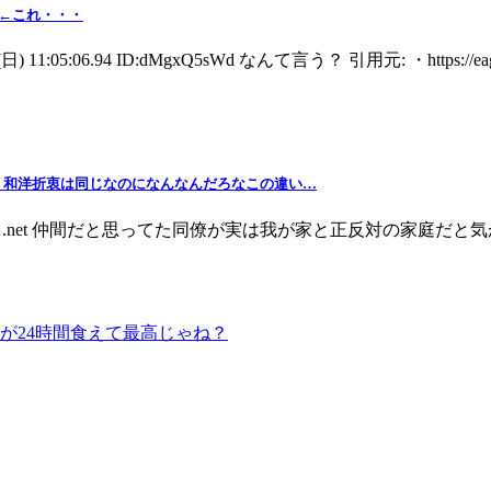
」←これ・・・
06.94 ID:dMgxQ5sWd なんて言う？ 引用元: ・https://eagle.5ch
。和洋折衷は同じなのになんなんだろなこの違い…
19:57:29.75 .net 仲間だと思ってた同僚が実は我が家と正反対の
が24時間食えて最高じゃね？