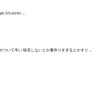
.net/tes ...
家庭だと気がついて辛い 味見しないとか量作りすぎるとかオリ ...