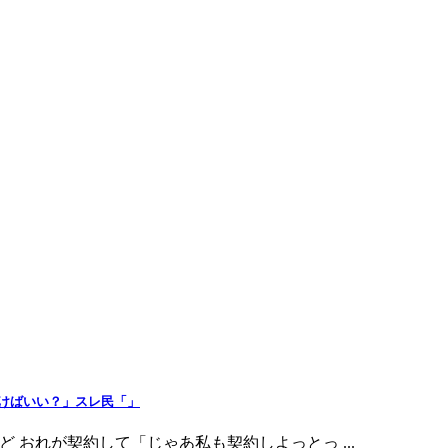
けばいい？」スレ民「」
下なんだけど おれが契約して「じゃあ私も契約しよっとっ ...