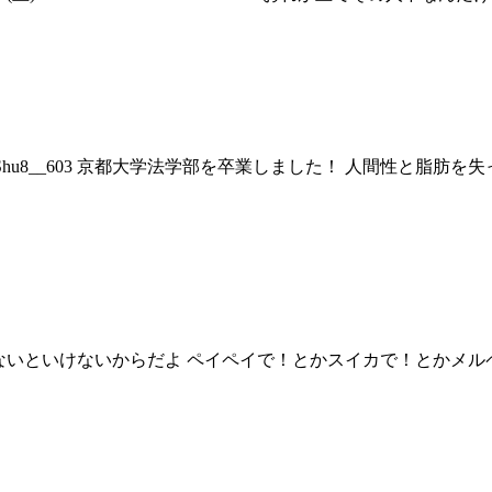
2 谷口柊弥@Shu8__603 京都大学法学部を卒業しました！ 人
ゃべらないといけないからだよ ペイペイで！とかスイカで！とかメ