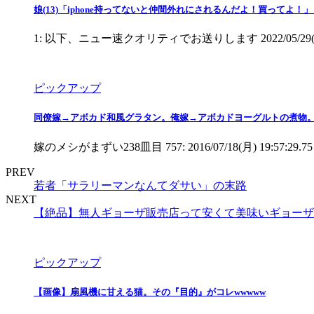
娘(13)「iphone持ってないと仲間外れにされるんだよ！買ってよ！
1: 以下、ニュー速クオリティでお送りします 2022/05/29(日) 11:05:
ピックアップ
同僚嫁→アボカド和風グラタン。俺嫁→アボカドヨーグルトの煮物
嫁のメシがまずい238皿目 757: 2016/07/18(月) 
PREV
若者「サラリーマンなんてダサい」の末路
NEXT
【絶品】無人ギョーザ販売店って安くて美味いギョーザ
ピックアップ
【画像】扇風機に甘える猫。その『目的』がコレwwwww