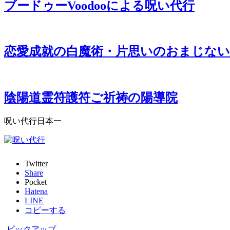
ブードゥーVoodooによる呪い代行
恋愛成就の白魔術・片思いのおまじない
陰陽道霊符護符ご祈祷の陽導院
呪い代行日本一
Twitter
Share
Pocket
Hatena
LINE
コピーする
-
ピックアップ