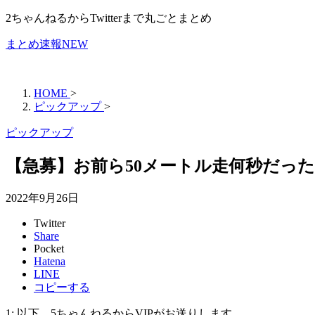
2ちゃんねるからTwitterまで丸ごとまとめ
まとめ速報NEW
HOME
>
ピックアップ
>
ピックアップ
【急募】お前ら50メートル走何秒だっ
2022年9月26日
Twitter
Share
Pocket
Hatena
LINE
コピーする
1: 以下、5ちゃんねるからVIPがお送りします