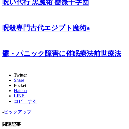
呪い代行 黒魔術 薔薇十字団
呪殺専門古代エジプト魔術a
鬱・パニック障害に催眠療法前世療法
Twitter
Share
Pocket
Hatena
LINE
コピーする
-
ピックアップ
関連記事