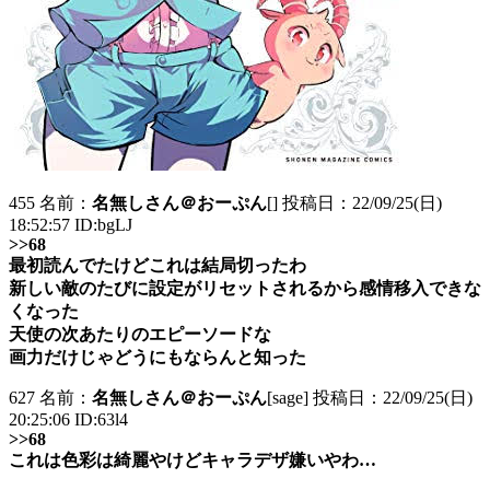
455 名前：
名無しさん＠おーぷん
[] 投稿日：22/09/25(日)
18:52:57 ID:bgLJ
>>68
最初読んでたけどこれは結局切ったわ
新しい敵のたびに設定がリセットされるから感情移入できな
くなった
天使の次あたりのエピーソードな
画力だけじゃどうにもならんと知った
627 名前：
名無しさん＠おーぷん
[sage] 投稿日：22/09/25(日)
20:25:06 ID:63l4
>>68
これは色彩は綺麗やけどキャラデザ嫌いやわ…