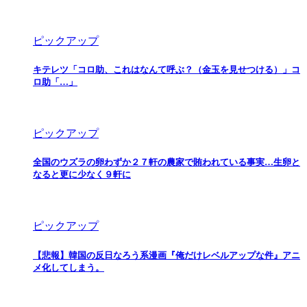
ピックアップ
キテレツ「コロ助、これはなんて呼ぶ？（金玉を見せつける）」コ
ロ助「…」
ピックアップ
全国のウズラの卵わずか２７軒の農家で賄われている事実…生卵と
なると更に少なく９軒に
ピックアップ
【悲報】韓国の反日なろう系漫画『俺だけレベルアップな件』アニ
メ化してしまう。