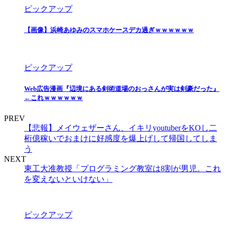
ピックアップ
【画像】浜崎あゆみのスマホケースデカ過ぎｗｗｗｗｗｗ
ピックアップ
Web広告漫画『辺境にある剣術道場のおっさんが実は剣豪だった』
←これｗｗｗｗｗｗ
PREV
【悲報】メイウェザーさん、イキリyoutuberをKOし二
桁億稼いでおまけに好感度を爆上げして帰国してしま
う
NEXT
東工大准教授「プログラミング教室は8割が男児。これ
を変えないといけない」
ピックアップ