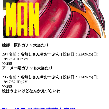
絵師 原作ガチャ大当たり
294 名前：
名無しさん＠おーぷん
[] 投稿日：22/09/25(日)
18:17:51 ID:dvrG
>>289
アニメ一期ガチャも大当たり
295 名前：
名無しさん＠おーぷん
[] 投稿日：22/09/25(日)
18:17:52 ID:j2Vl
>>289
絵はうまいけどなんか見づらいわ