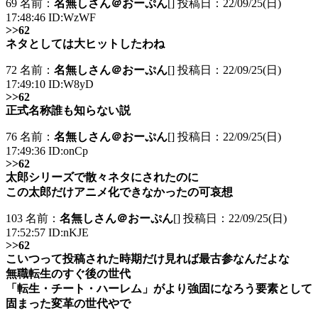
69 名前：
名無しさん＠おーぷん
[] 投稿日：22/09/25(日)
17:48:46 ID:WzWF
>>62
ネタとしては大ヒットしたわね
72 名前：
名無しさん＠おーぷん
[] 投稿日：22/09/25(日)
17:49:10 ID:W8yD
>>62
正式名称誰も知らない説
76 名前：
名無しさん＠おーぷん
[] 投稿日：22/09/25(日)
17:49:36 ID:onCp
>>62
太郎シリーズで散々ネタにされたのに
この太郎だけアニメ化できなかったの可哀想
103 名前：
名無しさん＠おーぷん
[] 投稿日：22/09/25(日)
17:52:57 ID:nKJE
>>62
こいつって投稿された時期だけ見れば最古参なんだよな
無職転生のすぐ後の世代
「転生・チート・ハーレム」がより強固になろう要素として
固まった変革の世代やで