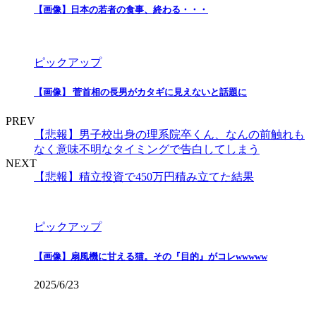
【画像】日本の若者の食事、終わる・・・
ピックアップ
【画像】 菅首相の長男がカタギに見えないと話題に
PREV
【悲報】男子校出身の理系院卒くん、なんの前触れも
なく意味不明なタイミングで告白してしまう
NEXT
【悲報】積立投資で450万円積み立てた結果
ピックアップ
【画像】扇風機に甘える猫。その『目的』がコレwwwww
2025/6/23