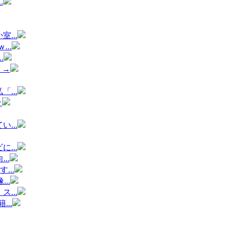
.
...
..
.
 →
...
ｗ
...
...
..
..
..
...
..