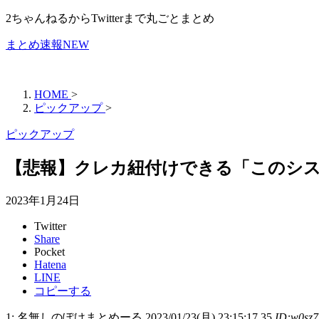
2ちゃんねるからTwitterまで丸ごとまとめ
まとめ速報NEW
HOME
>
ピックアップ
>
ピックアップ
【悲報】クレカ紐付けできる「このシ
2023年1月24日
Twitter
Share
Pocket
Hatena
LINE
コピーする
1: 名無しのぽけまとめーる 2023/01/23(月) 23:15:17.35
ID:w0sz