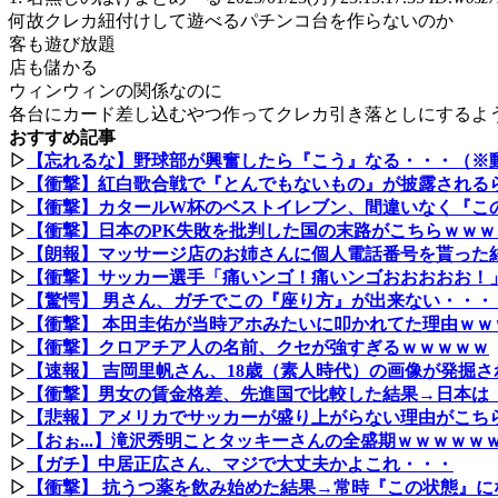
何故クレカ紐付けして遊べるパチンコ台を作らないのか
客も遊び放題
店も儲かる
ウィンウィンの関係なのに
各台にカード差し込むやつ作ってクレカ引き落としにするよ
おすすめ記事
▷
【忘れるな】野球部が興奮したら『こう』なる・・・（※
▷
【衝撃】紅白歌合戦で『とんでもないもの』が披露される
▷
【衝撃】カタールW杯のベストイレブン、間違いなく『この
▷
【衝撃】日本のPK失敗を批判した国の末路がこちらｗｗｗ
▷
【朗報】マッサージ店のお姉さんに個人電話番号を貰った
▷
【衝撃】サッカー選手「痛いンゴ！痛いンゴおおおおお！
▷
【驚愕】 男さん、ガチでこの『座り方』が出来ない・・・
▷
【衝撃】 本田圭佑が当時アホみたいに叩かれてた理由ｗｗ
▷
【衝撃】クロアチア人の名前、クセが強すぎるｗｗｗｗｗ
▷
【速報】 吉岡里帆さん、18歳（素人時代）の画像が発掘
▷
【衝撃】男女の賃金格差、先進国で比較した結果→日本は『
▷
【悲報】アメリカでサッカーが盛り上がらない理由がこち
▷
【おぉ...】滝沢秀明ことタッキーさんの全盛期ｗｗｗｗｗ
▷
【ガチ】中居正広さん、マジで大丈夫かよこれ・・・
▷
【衝撃】 抗うつ薬を飲み始めた結果→常時『この状態』に