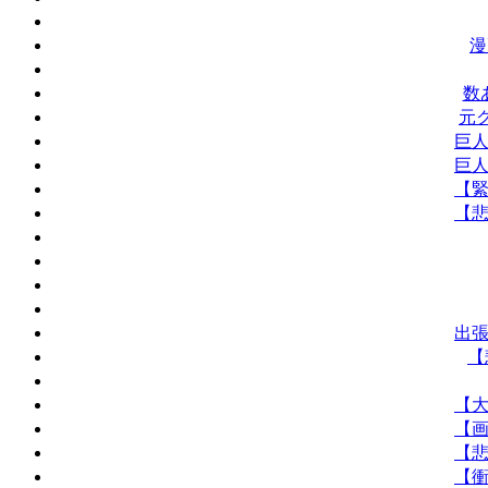
漫
数
元
巨人
巨人
【緊
【悲
出張
【
【大
【画
【悲
【衝