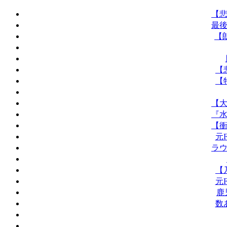
【悲
最後
【
【
【
【大
『水
【衝
元
ラウ
【
元
鹿
数