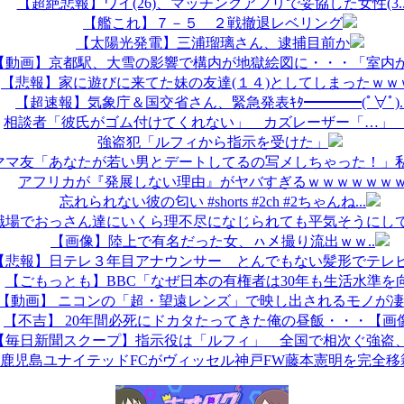
【超絶悲報】ワイ(26)、マッチングアプリで妥協した女性(3..
【艦これ】７－５ ２戦撤退レベリング
【太陽光発電】三浦瑠璃さん、逮捕目前か
【動画】京都駅、大雪の影響で構内が地獄絵図に・・・「室内か室
【悲報】家に遊びに来てた妹の友達(１４)としてしまったｗｗｗ.
【超速報】気象庁＆国交省さん、緊急発表ｷﾀ━━━━(ﾟ∀ﾟ)..
相談者「彼氏がゴム付けてくれない」 カズレーザー「…」
強盗犯「ルフィから指示を受けた」
ママ友「あなたが若い男とデートしてるの写メしちゃった！」私「
アフリカが『発展しない理由』がヤバすぎるｗｗｗｗｗｗ
忘れられない彼の匂い #shorts #2ch #2ちゃんね...
職場でおっさん達にいくら理不尽になじられても平気そうにしてい
【画像】陸上で有名だった女、ㇵメ撮り流出ｗｗ..
【悲報】日テレ３年目アナウンサー とんでもない髪形でテレビに
【ごもっとも】BBC「なぜ日本の有権者は30年も生活水準を向.
【動画】 ニコンの「超・望遠レンズ」で映し出されるモノが凄す.
【不吉】 20年間必死にドカタたってきた俺の昼飯・・・【画像.
【毎日新聞スクープ】指示役は「ルフィ」 全国で相次ぐ強盗、ス
鹿児島ユナイテッドFCがヴィッセル神戸FW藤本憲明を完全移籍.