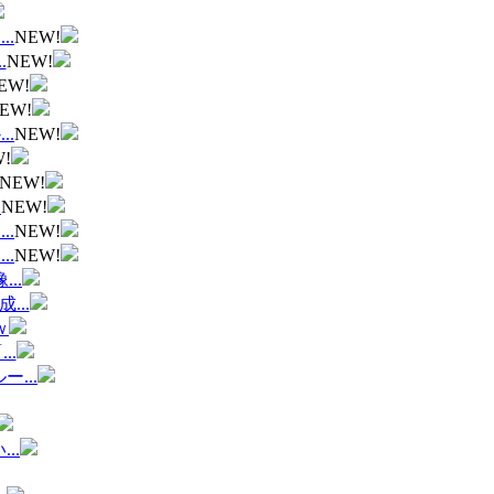
.
NEW!
.
NEW!
EW!
EW!
.
NEW!
!
NEW!
ｗ
NEW!
.
NEW!
.
NEW!
..
..
ｗ
..
...
..