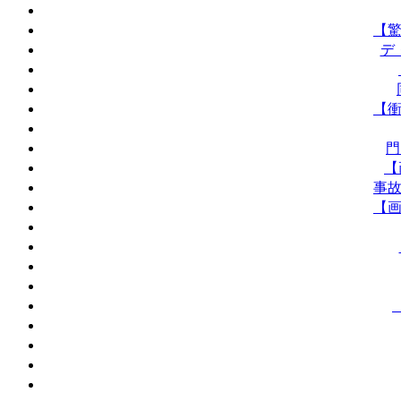
【驚
デ
【衝
門
【
事故
【画