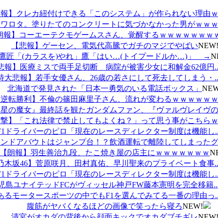
報】クレカ紐付けできる「このシステム」が作られない理由ｗ..
ワロタ。塗りたてのコンクリートに気づかなかった男がｗｗｗ..
朗報】コーエーテクモゲームスさん、覚醒するｗｗｗｗｗｗｗ
【悲報】ゲーセン、電気代高騰でガチのマジでやばい
NEW
鷹匠「(カラスを)やれ」鷹「はい…(トイプードルか…)」 →
N
悲報】医療ミスで両手足切断 病院が被害少女に和解金62億円..
特大悲報】若手女優さん、26歳の若さにして死去してしまう・..
北海道で発見された「日本一勇気のいる電話ボックス」
NEW
逆転勝利】不倫の篠田麻里子さん、流れが変わるｗｗｗｗｗｗ..
星の魔女』最終話を観たガンダムファン、『ヴァルヴレイヴの..
撃】「これ法律で禁止してもよくね？」って思う事がこちらｗ..
F1ドライバーのピロ「現在のレースディレクター制度は機能し..
ンドアバウトはジャンプ台！？飲酒運転で離陸してしまったグ..
【朗報】羽生善治九段、たこ焼き屋の店主にｗｗｗｗｗｗｗ
N
乃木坂46】菅原咲月、田村真佑、早川聖来のプライベート食事..
F1ドライバーのピロ「現在のレースディレクター制度は機能し..
児島ユナイテッドFCがヴィッセル神戸FW藤本憲明を完全移籍..
あるモータースポーツの中でもF1を選んでみてる一番の理由っ..
腹筋がヤバくなるほどの画像で笑ったら寝ろ
NEW!
清宮がオカダの背後から顔面キックでオカダブチギレ
NEW