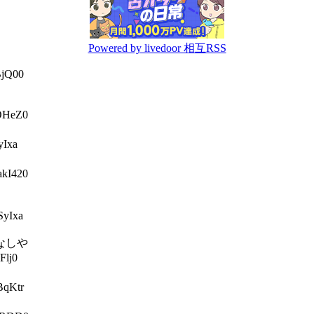
Powered by livedoor 相互RSS
jQ00
OHeZ0
Ixa
kI420
yIxa
なしや
lj0
qKtr