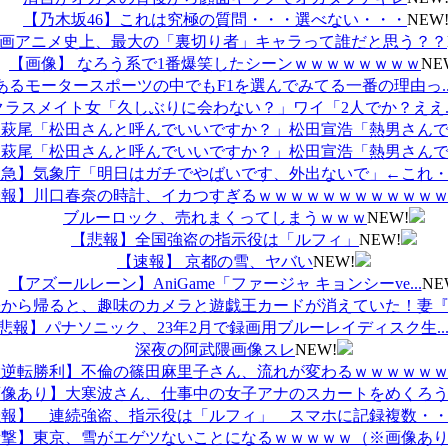
【乃木坂46】これは究極の質問・・・選べない・・・
NEW
画アニメ史上、最大の「裏切り者」キャラって誰だと思う？？
【画像】 なろう系で1番爆笑したシーンｗｗｗｗｗｗｗｗ
NE
あるモータースポーツの中でもF1を選んでみてる一番の理由っ..
クラスメイト女「久しぶりに会わない？」ワイ「2人でか？ええ..
萩尾「松田さんと呼んでいいですか？」松田宣浩「熱男さんで..
萩尾「松田さんと呼んでいいですか？」松田宣浩「熱男さんで..
急】気象庁「明日はガチでやばいです、外出ないで」←これ・..
報】川口春奈の時計、イカつすぎるｗｗｗｗｗｗｗｗｗｗｗｗ..
ブルーロック、売れまくってしまうｗｗｗ
NEW!
【悲報】全国強盗の指示役は「ルフィ」
NEW!
【速報】 京都の雪、ヤバい
NEW!
【アズールレーン】AniGame「ファージャ キョンシーve...
NE
から帰ると、趣味のカメラと遊戯王カードが消えていた！妻『..
悲報】パナソニック、23年2月で録画用ブルーレイディスク生..
深夜の阿武隈画像スレ
NEW!
逆転勝利】不倫の篠田麻里子さん、流れが変わるｗｗｗｗｗｗ..
像あり】大寒波さん、仕事中の女子アナのスカートをめくろう..
報】 連続強盗、指示役は「ルフィ」 スマホに記録複数・・..
撃】東京、雪がエゲツないことになるｗｗｗｗｗ（※画像あり..