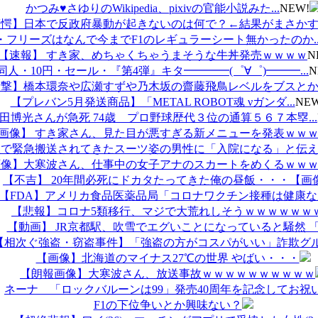
かつみ♥さゆりのWikipedia、pixivの官能小説みた...
NEW!
愕】日本で反政府暴動が起きないのは何で？←結果がまさかす..
・フリーズはなんで今までF1のレギュラーシート無かったのか..
【速報】 すき家、めちゃくちゃうまそうな牛丼発売ｗｗｗｗ
N
同人・10円・セール・『第4弾』キタ━━━━(゜∀゜)━━━...
N
撃】橋本環奈や広瀬すずや乃木坂の齋藤飛鳥レベルをブスとか..
【プレバン5月発送商品】「METAL ROBOT魂 νガンダ...
NEW
田博光さんが急死 74歳 プロ野球歴代３位の通算５６７本塁...
画像】 すき家さん、見た目が悪すぎる新メニューを発表ｗｗ
で緊急搬送されてきたスーツ姿の男性に「入院になる」と伝え..
像】大寒波さん、仕事中の女子アナのスカートをめくるｗｗｗ..
【不吉】 20年間必死にドカタたってきた俺の昼飯・・・【画像.
【FDA】アメリカ食品医薬品局「コロナワクチン接種は健康な成.
【悲報】コロナ5類移行、マジで大荒れしそうｗｗｗｗｗｗ
【動画】 JR京都駅、吹雪でエグいことになっていると騒然 「.
【相次ぐ強盗・窃盗事件】「強盗の方がコスパがいい」詐欺グルー
【画像】北海道のマイナス27℃の世界 やばい・・・
【朗報画像】大寒波さん、放送事故ｗｗｗｗｗｗｗｗｗｗ
ネーナ 「ロックバルーンは99」発売40周年を記念してお祝い.
F1の下位争いとか興味ない？