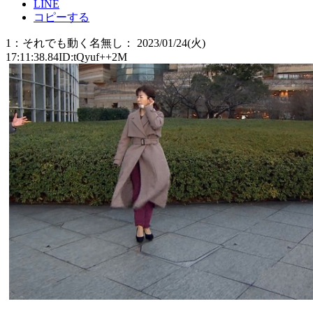
LINE
コピーする
1：それでも動く名無し： 2023/01/24(火)
17:11:38.84ID:tQyuf++2M