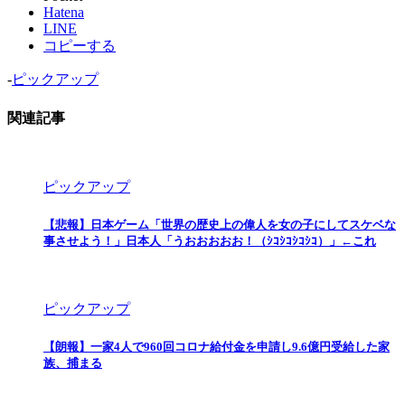
Hatena
LINE
コピーする
-
ピックアップ
関連記事
ピックアップ
【悲報】日本ゲーム「世界の歴史上の偉人を女の子にしてスケベな
事させよう！」日本人「うおおおおお！（ｼｺｼｺｼｺｼｺ）」←これ
ピックアップ
【朗報】一家4人で960回コロナ給付金を申請し9.6億円受給した家
族、捕まる