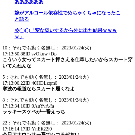
ああああああ
嫁がアルコール依存性でめちゃくちゃになったこ
と語る
彡(ﾟ)(ﾟ)「変な匂いするから外に出た結果ｗｗｗ
ｗ」
10：それでも動く名無し： 2023/01/24(火)
17:13:50.88ID:svOkuw+Dp
こういう女ってスカート押さえる仕草したいからスカート穿
いてんねんな
5：それでも動く名無し： 2023/01/24(火)
17:13:00.22ID:40HDLzqm0
寒波の報道ならスカート履くなよ
8：それでも動く名無し： 2023/01/24(火)
17:13:34.10ID:0AuYvA/fa
ラッキースケベが一番えっち
22：それでも動く名無し： 2023/01/24(火)
17:16:14.17ID:YnEft22j0
今日アナウンサー系でシコるぞおい