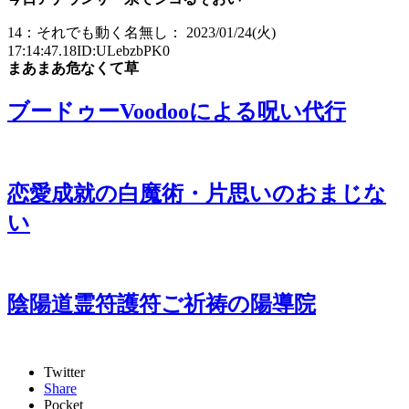
14：それでも動く名無し： 2023/01/24(火)
17:14:47.18ID:ULebzbPK0
まあまあ危なくて草
ブードゥーVoodooによる呪い代行
恋愛成就の白魔術・片思いのおまじな
い
陰陽道霊符護符ご祈祷の陽導院
Twitter
Share
Pocket