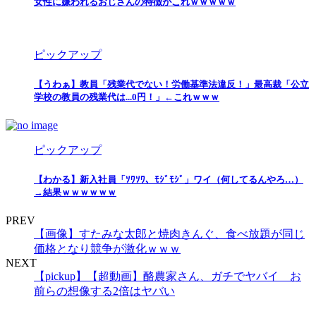
女性に嫌われるおじさんの特徴がこれｗｗｗｗｗ
ピックアップ
【うわぁ】教員「残業代でない！労働基準法違反！」最高裁「公立
学校の教員の残業代は...0円！」←これｗｗｗ
ピックアップ
【わかる】新入社員「ｿﾜｿﾜ、ﾓｼﾞﾓｼﾞ」ワイ（何してるんやろ…）
→結果ｗｗｗｗｗｗ
PREV
【画像】すたみな太郎と焼肉きんぐ、食べ放題が同じ
価格となり競争が激化ｗｗｗ
NEXT
【pickup】【超動画】酪農家さん、ガチでヤバイ お
前らの想像する2倍はヤバい