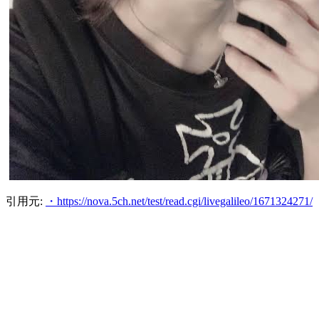
引用元:
・https://nova.5ch.net/test/read.cgi/livegalileo/1671324271/