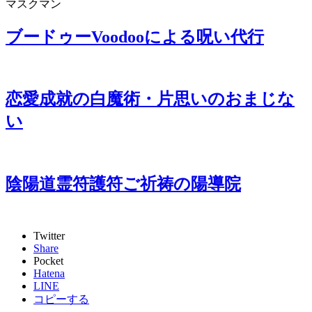
マスクマン
ブードゥーVoodooによる呪い代行
恋愛成就の白魔術・片思いのおまじな
い
陰陽道霊符護符ご祈祷の陽導院
Twitter
Share
Pocket
Hatena
LINE
コピーする