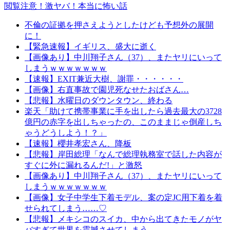
閲覧注意！激ヤバ！本当に怖い話
不倫の証拠を押さえようとしたけども予想外の展開
に！
【緊急速報】イギリス、盛大に逝く
【画像あり】中川翔子さん（37）、またヤリにいって
しまうｗｗｗｗｗｗｗ
【速報】EXIT兼近大樹、謝罪・・・・・・
【画像】右直事故で園児死なせたおばさん…
【悲報】水曜日のダウンタウン、終わる
楽天「助けて携帯事業に手を出したら過去最大の3728
億円の赤字を出しちゃったの、このままじゃ倒産しち
ゃうどうしよう！？」
【速報】櫻井孝宏さん、降板
【悲報】岸田総理「なんで総理執務室で話した内容が
すぐに外に漏れるんだ!」と激怒
【画像あり】中川翔子さん（37）、またヤリにいって
しまうｗｗｗｗｗｗｗ
【画像】女子中学生下着モデル、案の定JC用下着を着
せられてしまう……♡
【悲報】メキシコのスイカ、中から出てきたモノがヤ
バすぎて世界を震撼させてしまう...