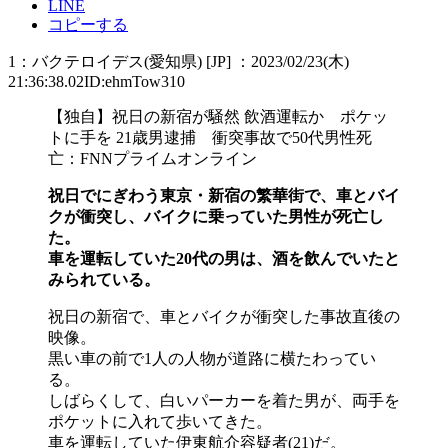
LINE
コピーする
1：バクテロイデス(愛知県) [JP] ：2023/02/23(木)
21:36:38.02ID:ehmTow310
【独自】祝日の新宿が騒然 飲酒運転か ポケッ
トに手を 21歳男逮捕 衝突事故で50代男性死
亡：FNNプライムオンライン
祝日でにぎわう東京・新宿の繁華街で、車とバイ
クが衝突し、バイクに乗っていた男性が死亡し
た。
車を運転していた20代の男は、酒を飲んでいたと
みられている。
祝日の新宿で、車とバイクが衝突した事故直後の
映像。
黒い車の前で1人の人物が道路に横たわってい
る。
しばらくして、白いパーカーを着た男が、両手を
ポケットに入れて歩いてきた。
車を運転していた伊東航介容疑者(21)だ。