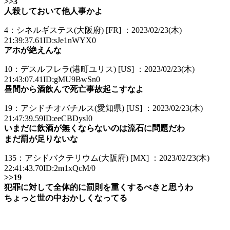
>>3
人殺しておいて他人事かよ
4：シネルギステス(大阪府) [FR] ：2023/02/23(木)
21:39:37.61ID:sJe1nWYX0
アホが絶えんな
10：デスルフレラ(港町ユリス) [US] ：2023/02/23(木)
21:43:07.41ID:gMU9BwSn0
昼間から酒飲んで死亡事故起こすなよ
19：アシドチオバチルス(愛知県) [US] ：2023/02/23(木)
21:47:39.59ID:eeCBDysI0
いまだに飲酒が無くならないのは流石に問題だわ
まだ罰が足りないな
135：アシドバクテリウム(大阪府) [MX] ：2023/02/23(木)
22:41:43.70ID:2m1xQcM/0
>>19
犯罪に対して全体的に罰則を重くするべきと思うわ
ちょっと世の中おかしくなってる