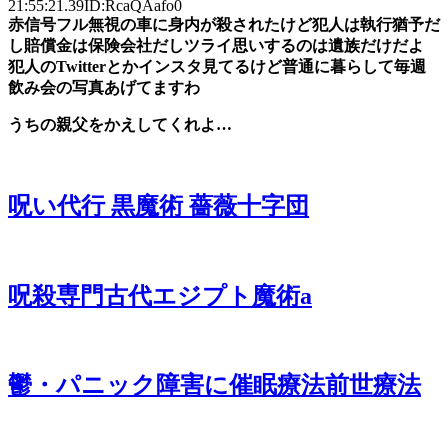
21:55:21.39ID:RcaQAafo0
赤信号フル無視の車に身内が殺されたけど犯人は執行猶予だ
し賠償金は保険会社だしツライ思いするのは遺族だけだよ
犯人のTwitterとかインスタ見てるけど普通に暮らして毎週
飲み会の写真あげてますわ
うちの親父をかえしてくれよ…
呪い代行 黒魔術 薔薇十字団
呪殺専門古代エジプト魔術a
鬱・パニック障害に催眠療法前世療法