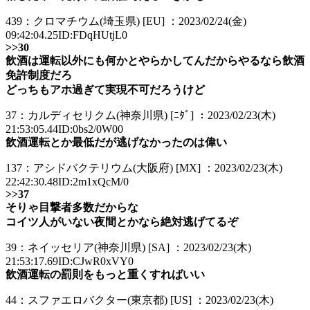
439：クロマチウム(埼玉県) [EU] ：2023/02/24(金)
09:42:04.25ID:FDqHUtjL0
>>30
飲酒は運転以外にも何かとやらかしてんだからやるなら飲酒
免許制度だろ
どっちもアホ過ぎて実現不可だろうけど
37：カルディセリクム(神奈川県) [ﾆﾀﾞ] ：2023/02/23(木)
21:53:05.44ID:0bs2/0W00
飲酒運転とか最低だが逃げなかったのは偉い
137：アシドバクテリウム(大阪府) [MX] ：2023/02/23(木)
22:42:30.48ID:2m1xQcM/0
>>37
そりゃ目撃者多数だからな
コイツ人がいない夜間とかなら絶対逃げてるぞ
39：ネイッセリア(神奈川県) [SA] ：2023/02/23(木)
21:53:17.69ID:CJwR0xVY0
飲酒運転の罰則をもっと重くすればいい
44：スファエロバクター(東京都) [US] ：2023/02/23(木)