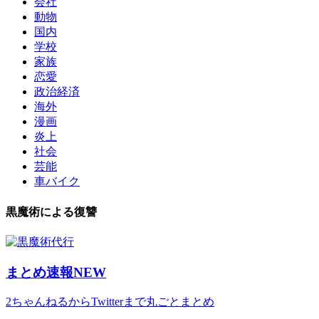
会社
動物
国内
学校
家族
恋愛
政治経済
海外
漫画
炎上
社会
芸能
車バイク
黒魔術による復讐
まとめ速報NEW
2ちゃんねるからTwitterまで丸ごとまとめ