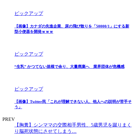
ピックアップ
【画像】カナダの先進企業、尿の飛び散りを「50000/1」にする新
型小便器を開発ｗｗｗ
ピックアップ
“生乳” かつてない規模で余り、大量廃棄へ 業界団体が危機感
ピックアップ
【画像】Twitter民「これが理解できない人、他人への説明が苦手そ
う」
PREV
【胸糞】シンママの交際相手男性、5歳男児を蹴りまく
り脳死状態にさせてしまう…