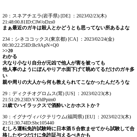
20：スネアチエラ(岩手県) [DE] ：2023/02/23(木)
21:48:00.81ID:ClW/oDzs0
まぁ最近のガキは殺人とかどうとも思ってない所あるよな
234：シネココックス(東京都) [CA] ：2023/02/24(金)
00:30:22.25ID:Bc9ApN+Q0
>>20
わかる
大なり小なり自分が元凶で他人が害を被っても
他人事のようにぼんやりアホ面下げて眺めてるだけのガキ多
い
親や周りの大人から何も教えられてこなかったんだろうな
29：ディクチオグロムス(茸) [US] ：2023/02/23(木)
21:51:29.23ID:VXhlPpim0
21歳でハイラックスで酒酔いとかホストか？
30：イグナヴィバクテリウム(福岡県) [EU] ：2023/02/23(木)
21:51:30.74ID:Sbc105440
むしろ運転免許試験時に日本酒５合飲ませてから試験して合
格したやつだけに免許証与えるべきかも