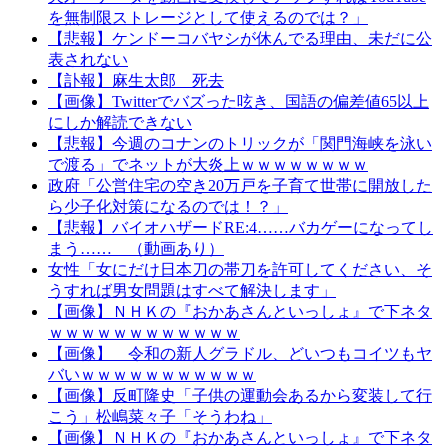
を無制限ストレージとして使えるのでは？」
【悲報】ケンドーコバヤシが休んでる理由、未だに公
表されない
【訃報】麻生太郎 死去
【画像】Twitterでバズった呟き、国語の偏差値65以上
にしか解読できない
【悲報】今週のコナンのトリックが「関門海峡を泳い
で渡る」でネットが大炎上ｗｗｗｗｗｗｗｗ
政府「公営住宅の空き20万戸を子育て世帯に開放した
ら少子化対策になるのでは！？」
【悲報】バイオハザードRE:4……バカゲーになってし
まう…… （動画あり）
女性「女にだけ日本刀の帯刀を許可してください、そ
うすれば男女問題はすべて解決します」
【画像】ＮＨＫの『おかあさんといっしょ』で下ネタ
ｗｗｗｗｗｗｗｗｗｗｗｗ
【画像】 令和の新人グラドル、どいつもコイツもヤ
バいｗｗｗｗｗｗｗｗｗｗｗ
【画像】反町隆史「子供の運動会あるから変装して行
こう」松嶋菜々子「そうわね」
【画像】ＮＨＫの『おかあさんといっしょ』で下ネタ