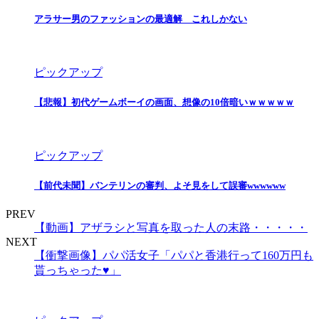
アラサー男のファッションの最適解 これしかない
ピックアップ
【悲報】初代ゲームボーイの画面、想像の10倍暗いｗｗｗｗｗ
ピックアップ
【前代未聞】バンテリンの審判、よそ見をして誤審wwwwww
PREV
【動画】アザラシと写真を取った人の末路・・・・・
NEXT
【衝撃画像】パパ活女子「パパと香港行って160万円も
貰っちゃった♥」