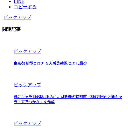
LINE
コピーする
-
ピックアップ
関連記事
ピックアップ
東京都 新型コロナ ５人感染確認 ことし最少
ピックアップ
既にキャラ140体いるのに…財政難の京都市、250万円かけ新キャ
ラ「京乃つかさ」を作成
ピックアップ