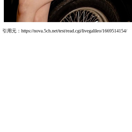
引用元：https://nova.5ch.net/test/read.cgi/livegalileo/1669514154/