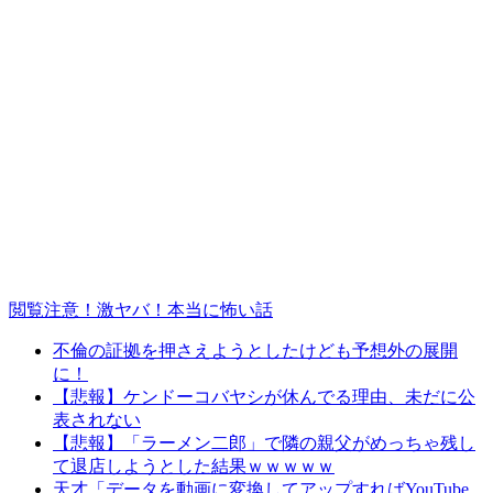
閲覧注意！激ヤバ！本当に怖い話
不倫の証拠を押さえようとしたけども予想外の展開
に！
【悲報】ケンドーコバヤシが休んでる理由、未だに公
表されない
【悲報】「ラーメン二郎」で隣の親父がめっちゃ残し
て退店しようとした結果ｗｗｗｗｗ
天才「データを動画に変換してアップすればYouTube