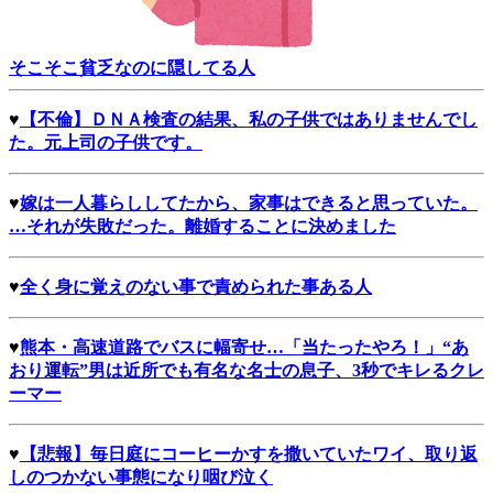
そこそこ貧乏なのに隠してる人
♥
【不倫】ＤＮＡ検査の結果、私の子供ではありませんでし
た。元上司の子供です。
♥
嫁は一人暮らししてたから、家事はできると思っていた。
…それが失敗だった。離婚することに決めました
♥
全く身に覚えのない事で責められた事ある人
♥
熊本・高速道路でバスに幅寄せ…「当たったやろ！」“あ
おり運転”男は近所でも有名な名士の息子、3秒でキレるクレ
ーマー
♥
【悲報】毎日庭にコーヒーかすを撒いていたワイ、取り返
しのつかない事態になり咽び泣く