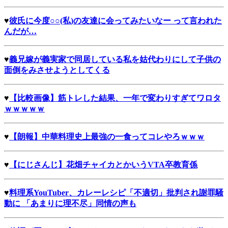
♥
彼氏に今度○○(私)の友達に会ってみたいなー って言われた
んだが…
♥
義兄嫁が義実家で同居している私を姑代わりにして子供の
面倒をみさせようとしてくる
♥
【比較画像】筋トレした結果、一年で変わりすぎてワロタ
ｗｗｗｗｗ
♥
【朗報】中華料理史上最強の一食ってコレやろｗｗｗ
♥
【にじさんじ】花畑チャイカとかいうVTA卒教育係
♥
料理系YouTuber、カレーレシピ「不適切」批判され謝罪騒
動に 「あまりに理不尽」同情の声も