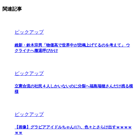
関連記事
ピックアップ
維新・鈴木宗男「物価高で世界中が悲鳴上げてるのを考えて」 ウ
クライナへ撤退呼びかけ
ピックアップ
立憲合流の社民４人しかいないのに分裂へ福島瑞穂さんだけ残る模
様
ピックアップ
【画像】グラビアアイドルちゃん(17)、色々とさらけ出すｗｗｗｗ
ｗｗ