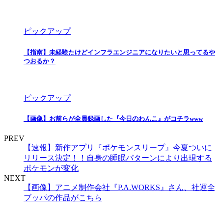
ピックアップ
【指南】未経験たけどインフラエンジニアになりたいと思ってるや
つおるか？
ピックアップ
【画像】お前らが全員録画した『今日のわんこ』がコチラwww
PREV
【速報】新作アプリ『ポケモンスリープ』今夏ついに
リリース決定！！自身の睡眠パターンにより出現する
ポケモンが変化
NEXT
【画像】アニメ制作会社『P.A.WORKS』さん、社運全
ブッパの作品がこちら