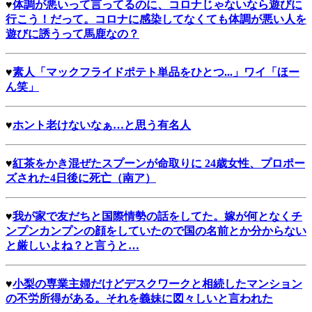
♥
体調が悪いって言ってるのに、コロナじゃないなら遊びに
行こう！だって。コロナに感染してなくても体調が悪い人を
遊びに誘うって馬鹿なの？
♥
素人「マックフライドポテト単品をひとつ...」ワイ「ほー
ん笑」
♥
ホント老けないなぁ…と思う有名人
♥
紅茶をかき混ぜたスプーンが命取りに 24歳女性、プロポー
ズされた4日後に死亡（南ア）
♥
我が家で友だちと国際情勢の話をしてた。嫁が何となくチ
ンプンカンプンの顔をしていたので国の名前とか分からない
と厳しいよね？と言うと…
♥
小梨の専業主婦だけどデスクワークと相続したマンション
の不労所得がある。それを義妹に図々しいと言われた