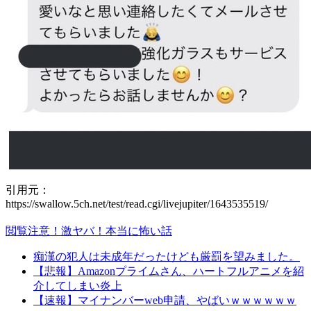
引用元：
https://swallow.5ch.net/test/read.cgi/livejupiter/1643535519/
閲覧注意！激ヤバ！本当に怖い話
痴漢の犯人は未成年だったけども厳罰を望みました。
【悲報】Amazonプライムさん、ハートフルアニメを紹
介してしまい炎上
【速報】マイナンバーweb申請、やばいｗｗｗｗｗｗ