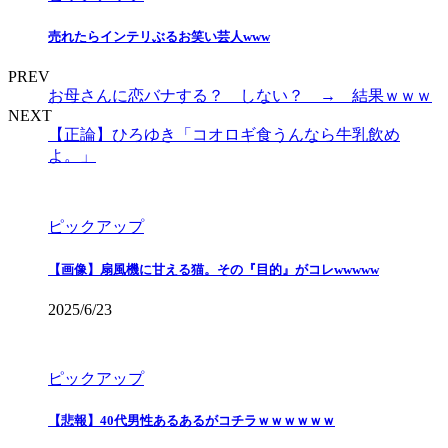
売れたらインテリぶるお笑い芸人www
PREV
お母さんに恋バナする？ しない？ → 結果ｗｗｗ
NEXT
【正論】ひろゆき「コオロギ食うんなら牛乳飲め
よ。」
ピックアップ
【画像】扇風機に甘える猫。その『目的』がコレwwwww
2025/6/23
ピックアップ
【悲報】40代男性あるあるがコチラｗｗｗｗｗｗ