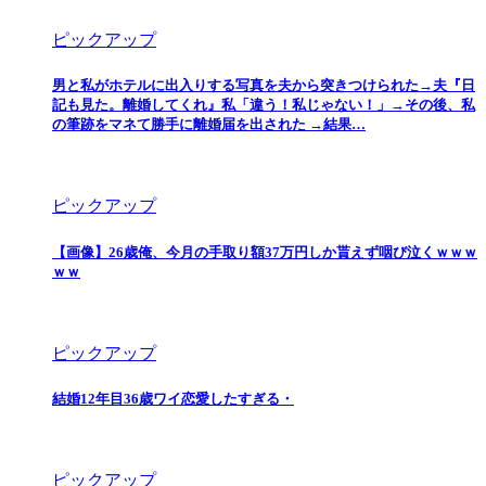
ピックアップ
男と私がホテルに出入りする写真を夫から突きつけられた→夫『日
記も見た。離婚してくれ』私「違う！私じゃない！」→その後、私
の筆跡をマネて勝手に離婚届を出された →結果…
ピックアップ
【画像】26歳俺、今月の手取り額37万円しか貰えず咽び泣くｗｗｗ
ｗｗ
ピックアップ
結婚12年目36歳ワイ恋愛したすぎる・
ピックアップ