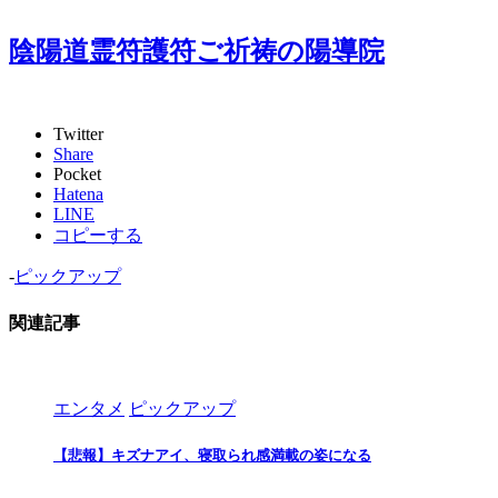
陰陽道霊符護符ご祈祷の陽導院
Twitter
Share
Pocket
Hatena
LINE
コピーする
-
ピックアップ
関連記事
エンタメ
ピックアップ
【悲報】キズナアイ、寝取られ感満載の姿になる