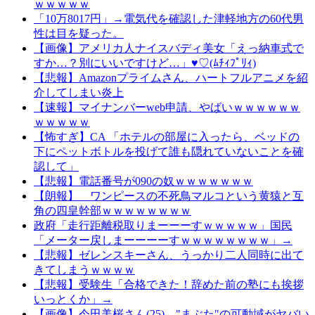
ｗｗｗｗｗ
「10万8017円」→電気代を確認した津軽地方の60代男
性は目を疑った。
【画像】アメリカ人ナイスバディ美女「えっ納車式で
すか…？別にいいですけど…」♥♡(ﾑﾁｨﾌﾟﾘｨ)
【悲報】Amazonプライムさん、ハートフルアニメを紹
介してしまい炎上
【速報】マイナンバーweb申請、やばいｗｗｗｗｗｗ
ｗｗｗｗｗ
【怖すぎ】CA 「ホテルの部屋に入ったら、ベッドの
下にペットボトルを投げて誰も隠れていないことを確
認して」
【悲報】電話番号が090の奴ｗｗｗｗｗｗｗ
【朗報】 ワンピースの不死鳥マルコという黄猿と互
角の四皇幹部ｗｗｗｗｗｗｗｗ
政府「走行距離税取りまーーーすｗｗｗｗｗ」国民
「メーター戻しまーーーーすｗｗｗｗｗｗｗｗ」→
【悲報】ゼレンスキーさん、うっかり二人同時に出て
きてしまうｗｗｗｗ
【悲報】受験生「合格できた！辞めた前の塾にも挨拶
いっとくか」→
【画像】今田美桜さん(25)、"まぶた"の可動域がヤバい