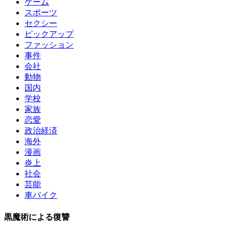
ゲーム
スポーツ
セクシー
ピックアップ
ファッション
事件
会社
動物
国内
学校
家族
恋愛
政治経済
海外
漫画
炎上
社会
芸能
車バイク
黒魔術による復讐