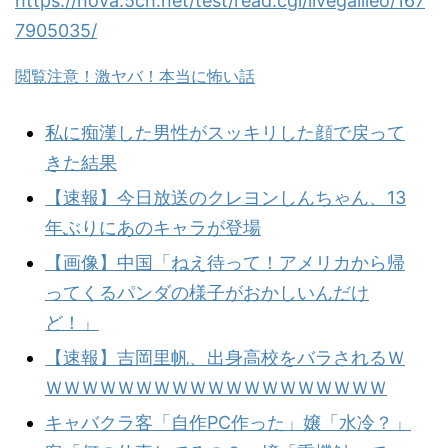
https://nova.5ch.net/test/read.cgi/livegalileo/167
7905035/
閲覧注意！激ヤバ！本当に怖い話
私に痴漢した男性がスッキリした顔で戻って
きた結果
【速報】今日放送のクレヨンしんちゃん、13
年ぶりにあのキャラが登場
【画像】中国「ねえ待って！アメリカから帰
ってくるパンダの様子がおかしいんだけ
ど！」
【速報】吉岡里帆、出身高校をバラされるＷ
ＷＷＷＷＷＷＷＷＷＷＷＷＷＷＷＷＷＷＷ
キャバクラ客「自作PC作った」嬢「水冷？」