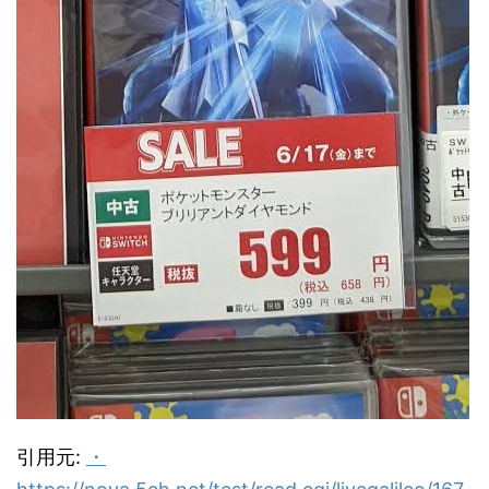
引用元:
・