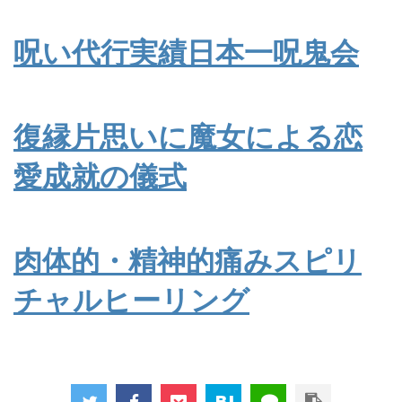
呪い代行実績日本一呪鬼会
復縁片思いに魔女による恋
愛成就の儀式
肉体的・精神的痛みスピリ
チャルヒーリング