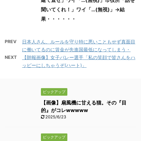
聞いてくれ！」ワイ「…(無視)」→結
果・・・・・・
PREV
日本人さん、ルールを守り特に悪いこともせず真面目
に働いてるのに賃金が先進国最低になってしまう・
NEXT
【朗報画像】女子バレー選手「私の笑顔で皆さんをハ
ッピーにしちゃうぞ(ハート)」
ピックアップ
【画像】扇風機に甘える猫。その『目
的』がコレwwwww
2025/6/23
ピックアップ