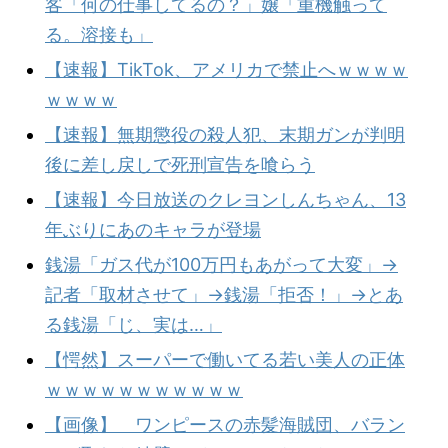
客「何の仕事してるの？」嬢「重機触って
る。溶接も」
【速報】TikTok、アメリカで禁止へｗｗｗｗ
ｗｗｗｗ
【速報】無期懲役の殺人犯、末期ガンが判明
後に差し戻しで死刑宣告を喰らう
【速報】今日放送のクレヨンしんちゃん、13
年ぶりにあのキャラが登場
銭湯「ガス代が100万円もあがって大変」→
記者「取材させて」→銭湯「拒否！」→とあ
る銭湯「じ、実は…」
【愕然】スーパーで働いてる若い美人の正体
ｗｗｗｗｗｗｗｗｗｗｗ
【画像】 ワンピースの赤髪海賊団、バラン