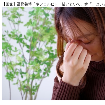
【画像】冨樫義博「ネフェルピトー描いといて」嫁「…はい