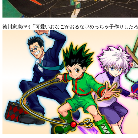
徳川家康(59)「可愛いおなごがおるな♡めっちゃ子作りしたろw」