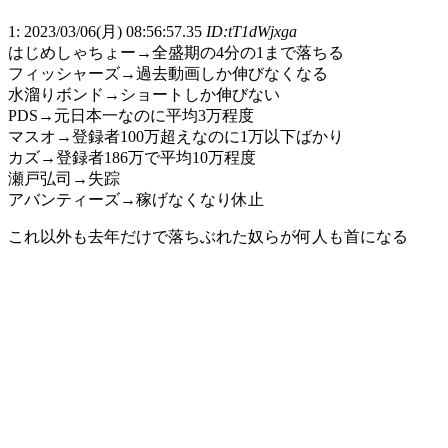
1: 2023/03/06(月) 08:56:57.35
ID:tT1dWjxga
はじめしゃちょー→全盛期の4分の1まで落ちる
フィッシャーズ→過去動画しか伸びなくなる
水溜りボンド→ショートしか伸びない
PDS→元日本一なのに平均3万程度
マスオ→登録者100万超えなのに1万以下ばかり
カズ→登録者186万で平均10万程度
瀬戸弘司→失踪
アバンティーズ→稼げなくなり休止
これ以外も去年だけで落ちぶれた奴らが何人も首になる