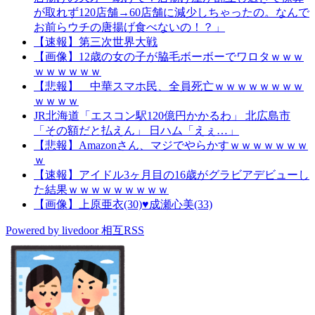
が取れず120店舗→60店舗に減少しちゃったの。なんで
お前らウチの唐揚げ食べないの！？」
【速報】第三次世界大戦
【画像】12歳の女の子が脇毛ボーボーでワロタｗｗｗ
ｗｗｗｗｗｗ
【悲報】 中華スマホ民、全員死亡ｗｗｗｗｗｗｗｗ
ｗｗｗｗ
JR北海道「エスコン駅120億円かかるわ」 北広島市
「その額だと払えん」 日ハム「えぇ…」
【悲報】Amazonさん、マジでやらかすｗｗｗｗｗｗｗ
ｗ
【速報】アイドル3ヶ月目の16歳がグラビアデビューし
た結果ｗｗｗｗｗｗｗｗｗ
【画像】上原亜衣(30)♥成瀬心美(33)
Powered by livedoor 相互RSS