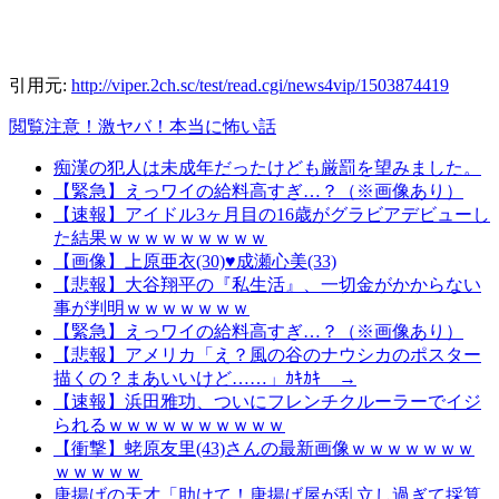
引用元:
http://viper.2ch.sc/test/read.cgi/news4vip/1503874419
閲覧注意！激ヤバ！本当に怖い話
痴漢の犯人は未成年だったけども厳罰を望みました。
【緊急】えっワイの給料高すぎ…？（※画像あり）
【速報】アイドル3ヶ月目の16歳がグラビアデビューし
た結果ｗｗｗｗｗｗｗｗｗ
【画像】上原亜衣(30)♥成瀬心美(33)
【悲報】大谷翔平の『私生活』、一切金がかからない
事が判明ｗｗｗｗｗｗｗ
【緊急】えっワイの給料高すぎ…？（※画像あり）
【悲報】アメリカ「え？風の谷のナウシカのポスター
描くの？まあいいけど……」ｶｷｶｷ →
【速報】浜田雅功、ついにフレンチクルーラーでイジ
られるｗｗｗｗｗｗｗｗｗｗ
【衝撃】蛯原友里(43)さんの最新画像ｗｗｗｗｗｗｗ
ｗｗｗｗｗ
唐揚げの天才「助けて！唐揚げ屋が乱立し過ぎて採算