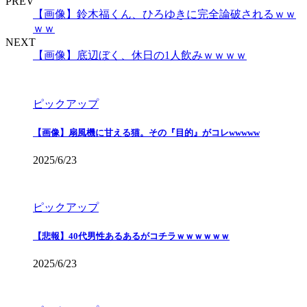
PREV
【画像】鈴木福くん、ひろゆきに完全論破されるｗｗ
ｗｗ
NEXT
【画像】底辺ぼく、休日の1人飲みｗｗｗｗ
ピックアップ
【画像】扇風機に甘える猫。その『目的』がコレwwwww
2025/6/23
ピックアップ
【悲報】40代男性あるあるがコチラｗｗｗｗｗｗ
2025/6/23