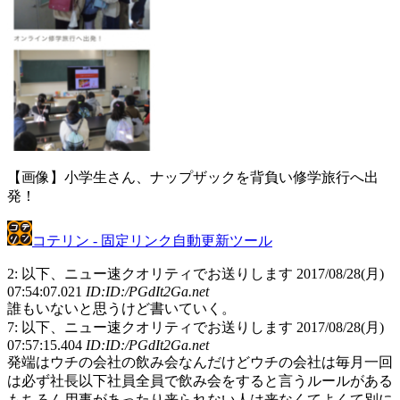
【画像】小学生さん、ナップザックを背負い修学旅行へ出
発！
コテリン - 固定リンク自動更新ツール
2: 以下、ニュー速クオリティでお送りします 2017/08/28(月)
07:54:07.021
ID:ID:/PGdIt2Ga.net
誰もいないと思うけど書いていく。
7: 以下、ニュー速クオリティでお送りします 2017/08/28(月)
07:57:15.404
ID:ID:/PGdIt2Ga.net
発端はウチの会社の飲み会なんだけどウチの会社は毎月一回
は必ず社長以下社員全員で飲み会をすると言うルールがある
もちろん用事があったり来られない人は来なくてよくて別に