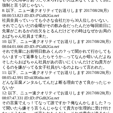
強制と言う訳じゃない。
8: 以下、ニュー速クオリティでお送りします 2017/08/28(月)
08:00:53.823
ID:ID:/PGdIt2Ga.net
社員全員っていっても小さな会社だから30人位しかいない。
それでこないだの金曜がその飲み会だったんだが毎回前日に
先輩がこれるかの出欠をとるんだけどその時はなぜかお局の
おばちゃん社員まで来た。
10: 以下、ニュー速クオリティでお送りします 2017/08/28(月)
08:04:01.666
ID:ID:/PGdIt2Ga.net
それで先輩にお前明日飲みくんの？って聞かれて行かしても
らいますって返事をしたらそうか…ってなんか暗いんだよね
そしたらおばちゃん社員があの言いにくいんだけどね貴方が
くるのを嫌がってる女子社員がいるのよねって言われた。
11: 以下、ニュー速クオリティでお送りします 2017/08/28(月)
08:05:42.991 ID:sii3Rnlia.net
どんな豆腐メンタルしてんだよ断る理由できて良かったじゃ
ないか
12: 以下、ニュー速クオリティでお送りします 2017/08/28(月)
08:07:47.331
ID:ID:/PGdIt2Ga.net
その言葉でえっ！てなって誰ですか？俺なんかしました？っ
て聞いたら嫌そう言うんじゃなくて貴方が生理的に受け付け