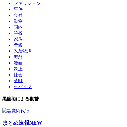
ファッション
事件
会社
動物
国内
学校
家族
恋愛
政治経済
海外
漫画
炎上
社会
芸能
車バイク
黒魔術による復讐
まとめ速報NEW