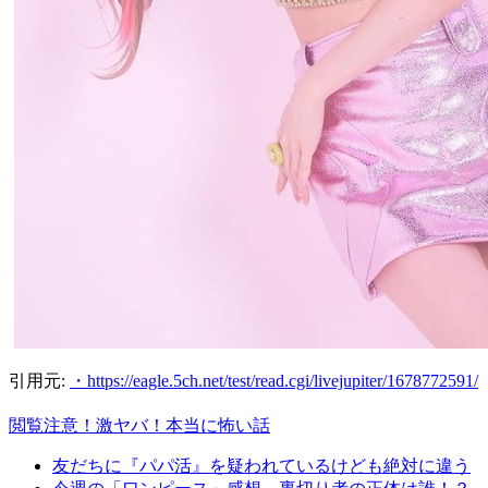
引用元:
・https://eagle.5ch.net/test/read.cgi/livejupiter/1678772591/
閲覧注意！激ヤバ！本当に怖い話
友だちに『パパ活』を疑われているけども絶対に違う