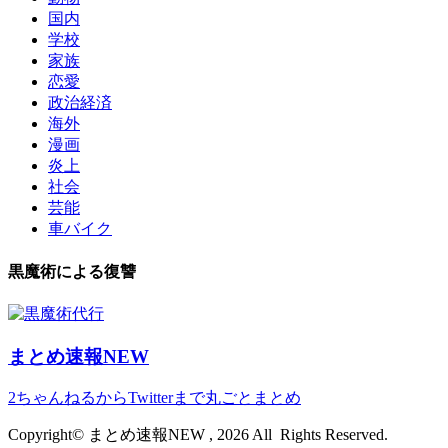
国内
学校
家族
恋愛
政治経済
海外
漫画
炎上
社会
芸能
車バイク
黒魔術による復讐
まとめ速報NEW
2ちゃんねるからTwitterまで丸ごとまとめ
Copyright© まとめ速報NEW , 2026 All Rights Reserved.