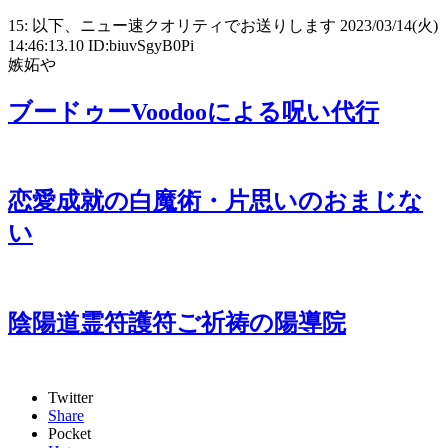
15: 以下、ニュー速クオリティでお送りします 2023/03/14(火)
14:46:13.10 ID:biuvSgyB0Pi
嫉妬や
ブードゥーVoodooによる呪い代行
恋愛成就の白魔術・片思いのおまじな
い
陰陽道霊符護符ご祈祷の陽導院
Twitter
Share
Pocket