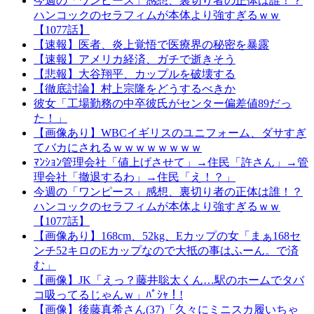
今週の「ワンピース」感想、裏切り者の正体は誰！？
ハンコックのセラフィムが本体より強すぎるｗｗ
【1077話】
【速報】医者、炎上覚悟で医療界の秘密を暴露
【速報】アメリカ経済、ガチで逝きそう
【悲報】大谷翔平、カップルを破壊する
【徹底討論】村上宗隆をどうするべきか
彼女「工場勤務の中卒彼氏がセンター偏差値89だっ
た！」
【画像あり】WBCイギリスのユニフォーム、ダサすぎ
てバカにされるｗｗｗｗｗｗｗｗ
ﾏﾝｼｮﾝ管理会社「値上げさせて」→住民「許さん」→管
理会社「撤退するわ」→住民「え！？」
今週の「ワンピース」感想、裏切り者の正体は誰！？
ハンコックのセラフィムが本体より強すぎるｗｗ
【1077話】
【画像あり】168cm、52kg、Eカップの女「まぁ168セ
ンチ52キロのEカップなので大抵の事はふーん。で済
む」
【画像】JK「えっ？藤井聡太くん…駅のホームでタバ
コ吸ってるじゃんｗ」ﾊﾟｼｬ！!
【画像】後藤真希さん(37)「久々にミニスカ履いちゃ