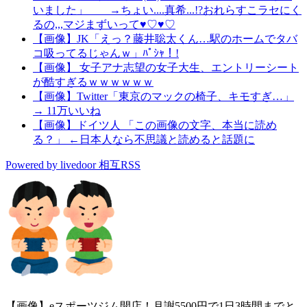
いました」 →ちょい....真希...!?おれらすこラセにく
るの,,,マジまずいって♥♡♥♡
【画像】JK「えっ？藤井聡太くん…駅のホームでタバ
コ吸ってるじゃんｗ」ﾊﾟｼｬ！!
【画像】 女子アナ志望の女子大生、エントリーシート
が酷すぎるｗｗｗｗｗｗ
【画像】Twitter「東京のマックの椅子、キモすぎ…」
→ 11万いいね
【画像】ドイツ人 「この画像の文字、本当に読め
る？」 ←日本人なら不思議と読めると話題に
Powered by livedoor 相互RSS
【画像】eスポーツジム開店！月謝5500円で1日3時間までと