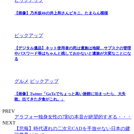
ピックアップ
【画像】乃木坂46の井上和さんビキニ、たまらん模様
ピックアップ
【デジタル遺品】ネット使用者の死は遺族は地獄…サブスクの管理
やパスワード等はちゃんと残しておかないと遺族が大変なことにな
る
グルメ
ピックアップ
【画像】Twitter「GoToでちょっと高い旅館に泊まったら、大失
敗。出てきた夕食がこれ。」
PREV
アラフォー独身女性の7割の本音が絶望的すぎる・・・
NEXT
【悲報】時代遅れの二次元CADを手放せない日本の建