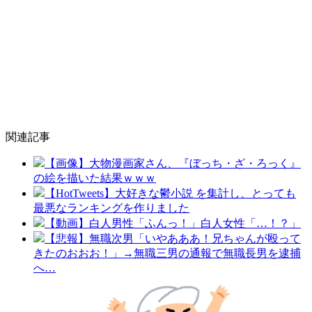
関連記事
【画像】大物漫画家さん、『ぼっち・ざ・ろっく』
の絵を描いた結果ｗｗｗ
【HotTweets】大好きな鬱小説 を集計し、とっても
最悪なランキングを作りました
【動画】白人男性「ふんっ！」白人女性「…！？」
【悲報】無職次男「いやあああ！兄ちゃんが殴って
きたのおおお！」→無職三男の通報で無職長男を逮捕
へ…