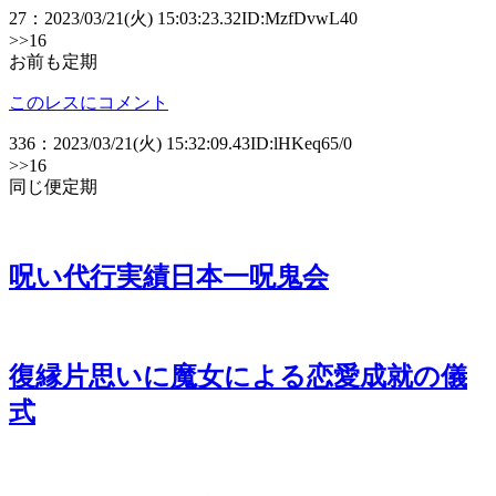
27
：
2023/03/21(火) 15:03:23.32
ID:MzfDvwL40
>>16
お前も定期
このレスにコメント
336
：
2023/03/21(火) 15:32:09.43
ID:lHKeq65/0
>>16
同じ便定期
呪い代行実績日本一呪鬼会
復縁片思いに魔女による恋愛成就の儀
式