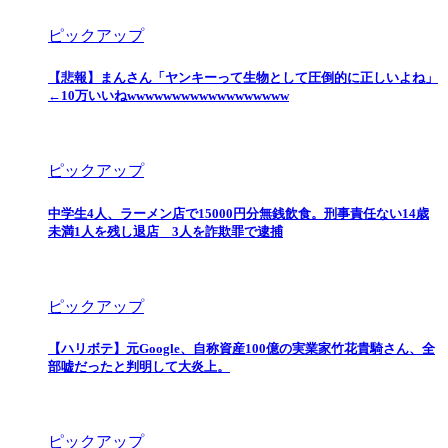
ピックアップ
【悲報】まんさん「ヤンキーって生物として圧倒的に正しいよね」
←10万いいねwwwwwwwwwwwwwwwwww
ピックアップ
中学生4人、ラーメン店で15000円分無銭飲食。刑事責任ない14歳
未満1人を残し退店 3人を詐欺罪で逮捕
ピックアップ
【ハリボテ】元Google、自称資産100億の実業家竹花貴騎さん、全
部嘘だったと判明して大炎上。
ピックアップ