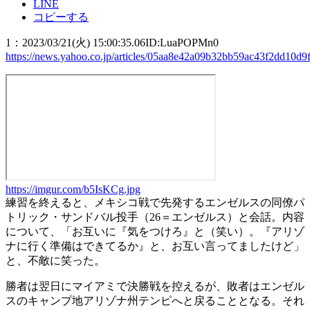
LINE
コピーする
1
：
2023/03/21(火) 15:00:35.06
ID:LuaPOPMn0
https://news.yahoo.co.jp/articles/05aa8e42a09b32bb59ac43f2dd10d
https://imgur.com/b5IsKCg.jpg
練習を終えると、メキシコ戦で先発するエンゼルスの同僚パ
トリック・サンドバル投手（26＝エンゼルス）と会話。内容
について、「お互いに『気をつけろ』と（笑い）。『アリゾ
ナに行く準備はできてるか』と、お互い言ってましたけど」
と、不敵に笑った。
勝者は翌日にマイアミで決勝戦を控えるが、敗者はエンゼル
スのキャンプ地アリゾナ州テンピへと戻ることとなる。それ