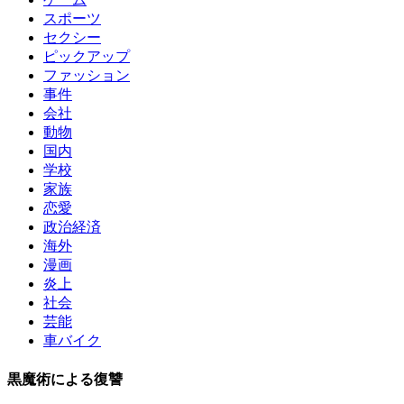
スポーツ
セクシー
ピックアップ
ファッション
事件
会社
動物
国内
学校
家族
恋愛
政治経済
海外
漫画
炎上
社会
芸能
車バイク
黒魔術による復讐