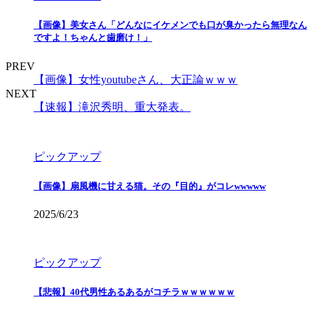
【画像】美女さん「どんなにイケメンでも口が臭かったら無理なん
ですよ！ちゃんと歯磨け！」
PREV
【画像】女性youtubeさん、大正論ｗｗｗ
NEXT
【速報】滝沢秀明、重大発表。
ピックアップ
【画像】扇風機に甘える猫。その『目的』がコレwwwww
2025/6/23
ピックアップ
【悲報】40代男性あるあるがコチラｗｗｗｗｗｗ