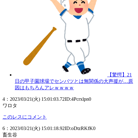
【驚愕】21
日の甲子園球場でセンバツとは無関係の大声援が…原
因はもちろんアレｗｗｗｗ
4
：
2023/03/21(火) 15:01:03.72
ID:4Pcrxlpn0
ワロタ
このレスにコメント
6
：
2023/03/21(火) 15:01:18.92
ID:oDtzRKfK0
畜生谷