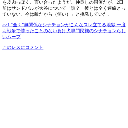
を皮肉っぽく、言い合ったようだ。仲良しの同僚だが、2日
前はサンドバルが大谷について「誰？ 彼とは全く連絡とっ
ていない。今は敵だから（笑い）」と挑発していた。
>>1 "全く"無関係なシナチョンがこんなスレ立てる地獄 一度
も戦争で勝ったことのない負け犬専門民族のシナチョンらし
いムーブ
このレスにコメント