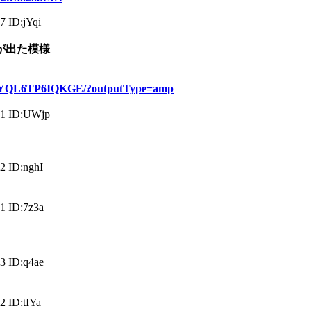
 ID:jYqi
が出た模様
BCYQL6TP6IQKGE/?outputType=amp
1 ID:UWjp
 ID:nghI
1 ID:7z3a
3 ID:q4ae
 ID:tIYa