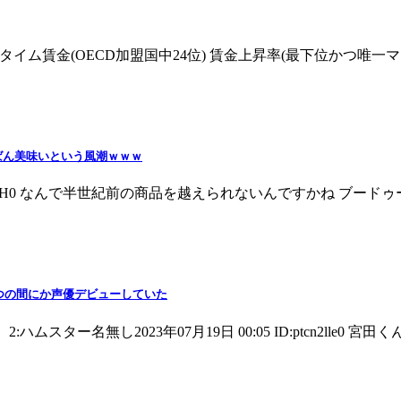
wY7G60 フルタイム賃金(OECD加盟国中24位) 賃金上昇率(最下位かつ唯一マイナ
ばん美味いという風潮ｗｗｗ
 ID:NejmmqgH0 なんで半世紀前の商品を越えられないんですかね ブードゥ
つの間にか声優デビューしていた
u 2:ハムスター名無し2023年07月19日 00:05 ID:ptcn2lle0 宮