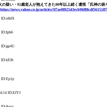
の疑い・92歳老人が抱えてきた80年以上続く遺恨「氏神の祟
ス
https://news.yahoo.co.jp/articles/5f7ae0f025d3ecb96f88cdf56151f
 ID:o8dX
ID:Ipb6
 ID:gp4U
 ID:kEfb
 ID:Ep1p
:14 ID:EfYJ
 ID:tkwv