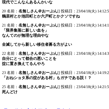
現代でこんなんあるんかいな
20 名前：
名無しさん＠おーぷん
[] 投稿日：23/04/18(火) 14:12:5
鶴居村とか池田町とか六戸町とかクソですね
21 名前：
名無しさん＠おーぷん
[] 投稿日：23/04/18(火) 14:14:1
「限界集落に新しい血を」
なんてのが無理な理由やな
全滅してから新しい移住者募る方がよい
22 名前：
名無しさん＠おーぷん
[] 投稿日：23/04/18(火) 14:14:34
自分にとって都合の悪いことを
掟に置き換えてるんやろ
23 名前：
名無しさん＠おーぷん
[] 投稿日：23/04/18(火) 14:19:2
「おねショタ系の掟がある村」もガチである説！？
25 名前：
名無しさん＠おーぷん
[] 投稿日：23/04/18(火) 14:21:5
死んどけ