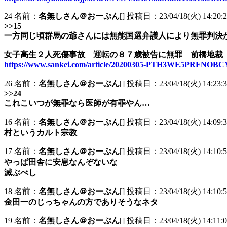
24 名前：
名無しさん＠おーぷん
[] 投稿日：23/04/18(火) 14:20:27
>>15
一方同じ頃群馬の爺さんには無能国選弁護人により無罪判決
女子高生２人死傷事故 運転の８７歳被告に無罪 前橋地裁
https://www.sankei.com/article/20200305-PTH3WE5PRFNO
26 名前：
名無しさん＠おーぷん
[] 投稿日：23/04/18(火) 14:23:3
>>24
これこいつが無罪なら医師が有罪やん…
16 名前：
名無しさん＠おーぷん
[] 投稿日：23/04/18(火) 14:09:32
村というカルト宗教
17 名前：
名無しさん＠おーぷん
[] 投稿日：23/04/18(火) 14:10:5
やっぱ田舎に安息なんぞないな
滅ぶべし
18 名前：
名無しさん＠おーぷん
[] 投稿日：23/04/18(火) 14:10:5
金田一のじっちゃんの方でありそうなネタ
19 名前：
名無しさん＠おーぷん
[] 投稿日：23/04/18(火) 14:11:02