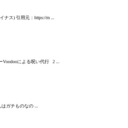
ス) 引用元：https://m ...
ーVoodooによる呪い代行 2 ...
田くんはガチものなの ...