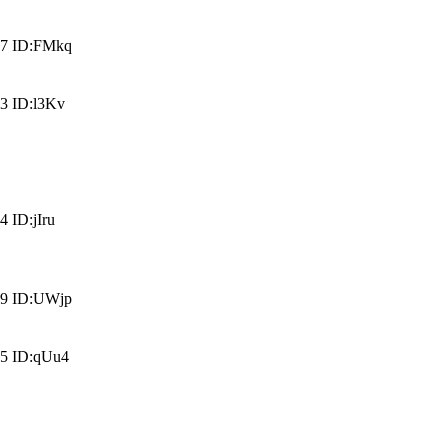
7 ID:FMkq
3 ID:l3Kv
 ID:jIru
9 ID:UWjp
5 ID:qUu4