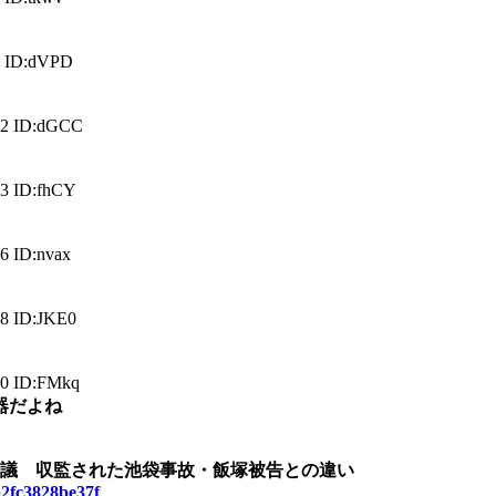
7 ID:dVPD
32 ID:dGCC
3 ID:fhCY
6 ID:nvax
8 ID:JKE0
0 ID:FMkq
器だよね
物議 収監された池袋事故・飯塚被告との違い
b2fc3828be37f