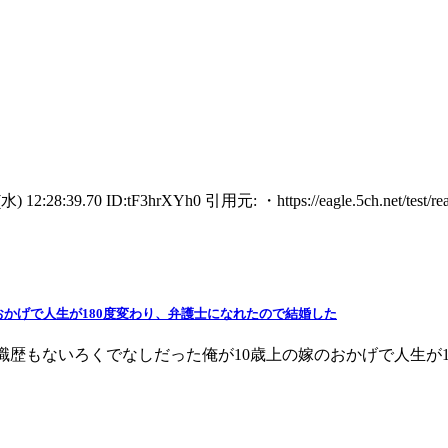
0 ID:tF3hrXYh0 引用元: ・https://eagle.5ch.net/test/read.
かげで人生が180度変わり、弁護士になれたので結婚した
XAAqwu0.net 中卒で職歴もないろくでなしだった俺が10歳上の嫁のおかげ