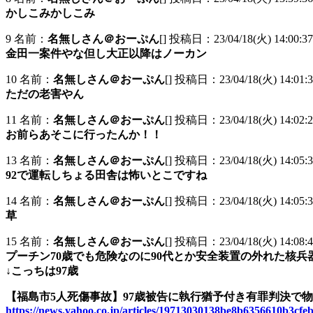
かしこみかしこみ
9 名前：
名無しさん＠おーぷん
[] 投稿日：23/04/18(火) 14:00:3
金田一案件やな但し大正以降はノーカン
10 名前：
名無しさん＠おーぷん
[] 投稿日：23/04/18(火) 14:01:
ただの老害やん
11 名前：
名無しさん＠おーぷん
[] 投稿日：23/04/18(火) 14:02:2
お前らあそこに行ったんか！！
13 名前：
名無しさん＠おーぷん
[] 投稿日：23/04/18(火) 14:05:3
92で運転しちょる田舎は怖いとこですね
14 名前：
名無しさん＠おーぷん
[] 投稿日：23/04/18(火) 14:05:3
草
15 名前：
名無しさん＠おーぷん
[] 投稿日：23/04/18(火) 14:08:4
プーチン70歳でも危険なのに90代とか安全装置の外れた核兵
↓こっちは97歳
【福島市5人死傷事故】97歳被告に執行猶予付き有罪判決で
https://news.yahoo.co.jp/articles/19713030138be8b6356610b3cfe