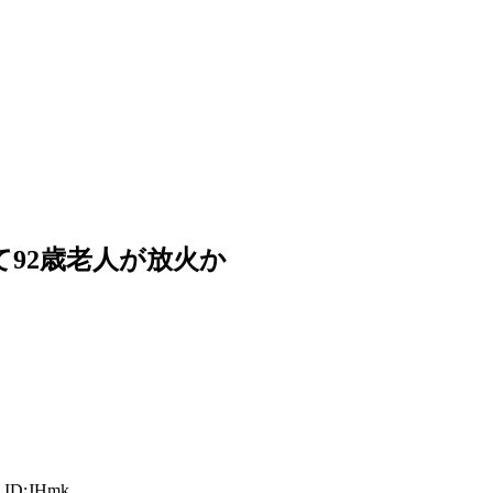
92歳老人が放火か
 ID:JHmk