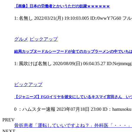
【画像】日本の労働者とかいうただの奴隷ｗｗｗｗｗｗ
1: 名無し 2022/03/21(月) 19:10:03.005 ID:/0w
グルメ
ピックアップ
結局カップヌードルシーフードが全てのカップラーメンの中でいち
1: 風吹けば名無し 2020/08/09(日) 06:04:35.27
ピックアップ
【ジャニーズ】FGOイリヤを彼女にしているキスマイ宮田さん い
0 ：ハムスター速報 2023年07月18日 23:00 ID：hamusok
PREV
骨折患者「運転していいですよね？」外科医「・・・」
NEXT