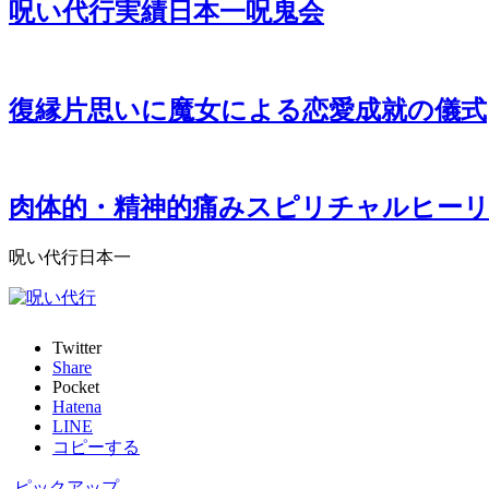
呪い代行実績日本一呪鬼会
復縁片思いに魔女による恋愛成就の儀式
肉体的・精神的痛みスピリチャルヒー
呪い代行日本一
Twitter
Share
Pocket
Hatena
LINE
コピーする
-
ピックアップ