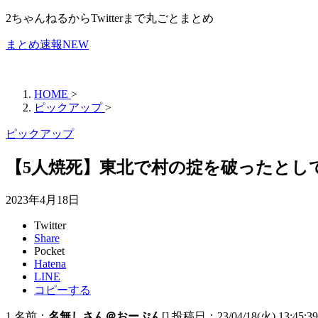
2ちゃんねるからTwitterまで丸ごとまとめ
まとめ速報NEW
HOME
>
ピックアップ
>
ピックアップ
【5人焼死】東北で村の掟を破ったとして
2023年4月18日
Twitter
Share
Pocket
Hatena
LINE
コピーする
1 名前：
名無しさん＠おーぷん
[] 投稿日：23/04/18(火) 13:45:39