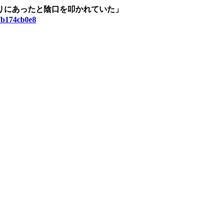
りにあったと陰口を叩かれていた」
f7b174cb0e8