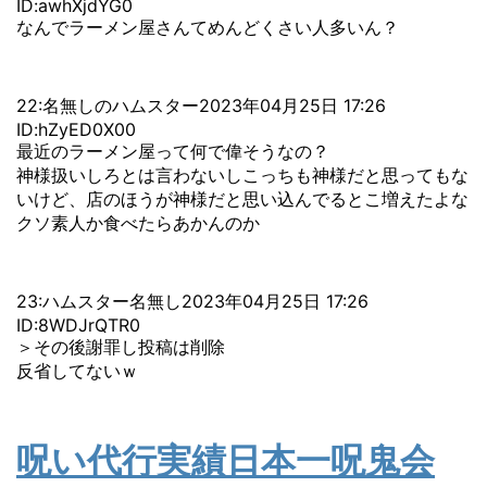
ID:awhXjdYG0
なんでラーメン屋さんてめんどくさい人多いん？
22:名無しのハムスター2023年04月25日 17:26
ID:hZyED0X00
最近のラーメン屋って何で偉そうなの？
神様扱いしろとは言わないしこっちも神様だと思ってもな
いけど、店のほうが神様だと思い込んでるとこ増えたよな
クソ素人か食べたらあかんのか
23:ハムスター名無し2023年04月25日 17:26
ID:8WDJrQTR0
＞その後謝罪し投稿は削除
反省してないｗ
呪い代行実績日本一呪鬼会