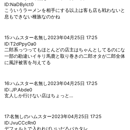
ID:NaDBylct0
こういうラーメンを相手にする以上は客も店も戦わないと
息もできない種族なのかね
15:ハムスター名無し2023年04月25日 17:25
ID:T2dPpyOa0
二郎系っつってもほとんどの店主はちゃんとしてるのにな
一部の勘違いイキリ馬鹿と取り巻きの二郎オタが二郎全体
に風評被害を与えてる
16:ハムスター名無し2023年04月25日 17:25
ID:.JP.Abde0
玄人しか行けない店はちょっと…
17:名無しのハムスター2023年04月25日 17:25
ID:JvuCCcRn0
デフォルトで入れればいいだろバカタレ