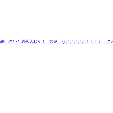
殺し合いと洒落込むか！」観衆「うおおおおお！！！」 ←こ