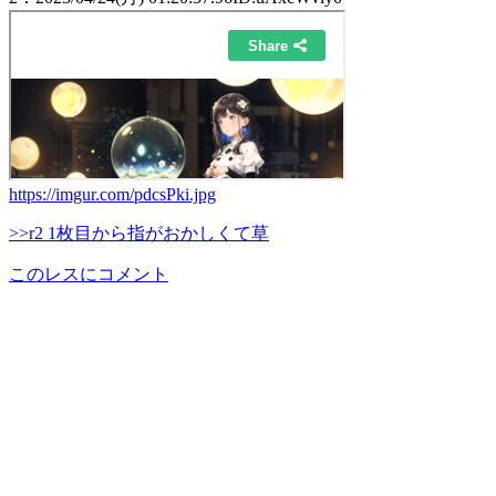
https://imgur.com/pdcsPki.jpg
>>r2 1枚目から指がおかしくて草
このレスにコメント