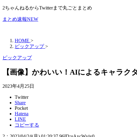
2ちゃんねるからTwitterまで丸ごとまとめ
まとめ速報NEW
HOME
>
ピックアップ
>
ピックアップ
【画像】かわいい！AIによるキャラク
2023年4月25日
Twitter
Share
Pocket
Hatena
LINE
コピーする
2
：
2023/04/24(月) 01:20:37.96
ID:uAxcWviy0