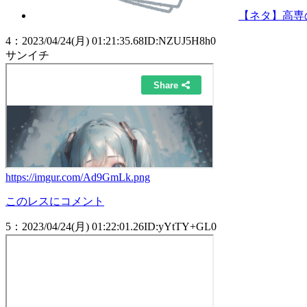
【ネタ】高専
4
：
2023/04/24(月) 01:21:35.68
ID:NZUJ5H8h0
サンイチ
https://imgur.com/Ad9GmLk.png
このレスにコメント
5
：
2023/04/24(月) 01:22:01.26
ID:yYtTY+GL0