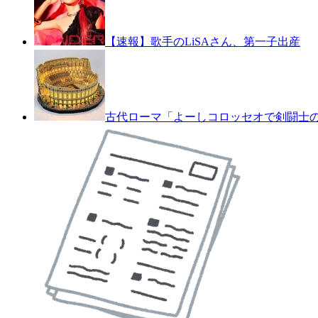
【速報】歌手のLiSAさん、第一子出産
古代ローマ「よーしコロッセオで剣闘士の