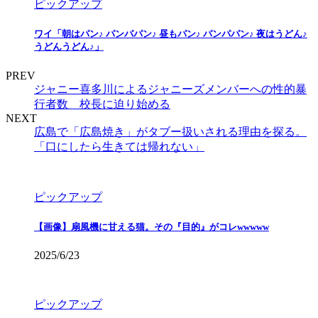
ピックアップ
ワイ「朝はパン♪ パンパパン♪ 昼もパン♪ パンパパン♪ 夜はうどん♪
うどんうどん♪」
PREV
ジャニー喜多川によるジャニーズメンバーへの性的暴
行者数 校長に迫り始める
NEXT
広島で「広島焼き」がタブー扱いされる理由を探る。
「口にしたら生きては帰れない」
ピックアップ
【画像】扇風機に甘える猫。その『目的』がコレwwwww
2025/6/23
ピックアップ