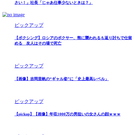
さい！」社長「じゃあ仕事少ないときは？」
ピックアップ
【ボクシング】ロシアのボクサー、熊に襲われるも返り討ちで仕留
める 友人はその場で死亡
ピックアップ
【画像】吉岡里帆の“ギャル姿”に「史上最高レベル」
ピックアップ
【pickup】【画像】年収1000万の男狙いの女さんの顔ｗｗｗ