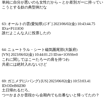
単純に自分が悪いのも女性だから～とか差別ガーに持ってい
こうとする奴の典型例だな
63: オールトの雲(愛知県) [ﾆﾀﾞ] 2023/06/02(金) 10:43:44.75
ID:a+P111lO0
誰だよこんな人に投票したの
64: ニュートラル・シート磁気圏尾部(大阪府)
[VN] 2023/06/02(金) 10:44:01.23 ID:m+1OSSbv0
これに関してはこーたろーの肩を持つわ
共産には絶対入れないけど
69: ガニメデ(ジパング) [US] 2023/06/02(金) 10:53:03.41
ID:ODeB6lZ80
土日帰れるだろ。
つーかまさか普段から会期内でも出番ないと帰ってたの？