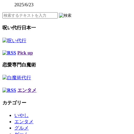
2025/6/23
呪い代行日本一
Pick up
恋愛専門白魔術
エンタメ
カテゴリー
いやし
エンタメ
グルメ