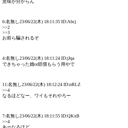
意味が分からん
6:名無し23/06/22(木) 18:11:35 ID:Abcj
>>2
>>3
お前ら騙されるぞ
4:名無し23/06/22(木) 18:11:24 ID:jJqa
できちゃった婚or賠償もらう用やで
11:名無し23/06/22(木) 18:12:24 ID:nRLZ
>>4
なるほどなー、ワイもそれやろー
7:名無し23/06/22(木) 18:11:55 ID:QKxB
>>4
あーなるほど