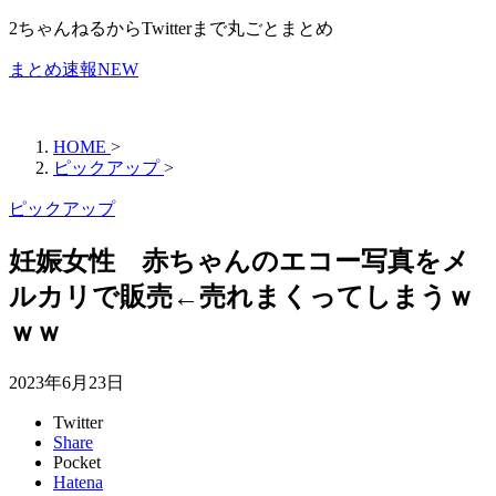
2ちゃんねるからTwitterまで丸ごとまとめ
まとめ速報NEW
HOME
>
ピックアップ
>
ピックアップ
妊娠女性 赤ちゃんのエコー写真をメ
ルカリで販売←売れまくってしまうｗ
ｗｗ
2023年6月23日
Twitter
Share
Pocket
Hatena