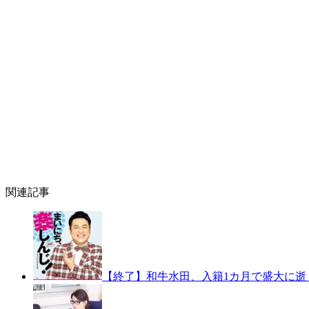
関連記事
【終了】和牛水田、入籍1カ月で盛大に逝く【