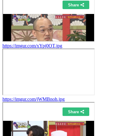
https://imgur.com/xYpj0OT.jpg
https://imgur.com/jWMBnoh.jpg