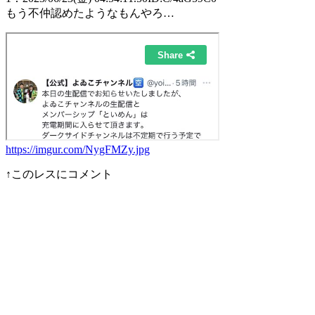
もう不仲認めたようなもんやろ…
https://imgur.com/NygFMZy.jpg
↑このレスにコメント