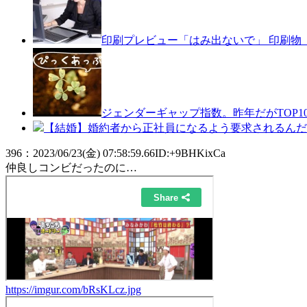
印刷プレビュー「はみ出ないで」 印刷物
ジェンダーギャップ指数。昨年だがTOP1
【結婚】婚約者から正社員になるよう要求されるんだが.
396
：
2023/06/23(金) 07:58:59.66
ID:+9BHKixCa
仲良しコンビだったのに…
https://imgur.com/bRsKLcz.jpg