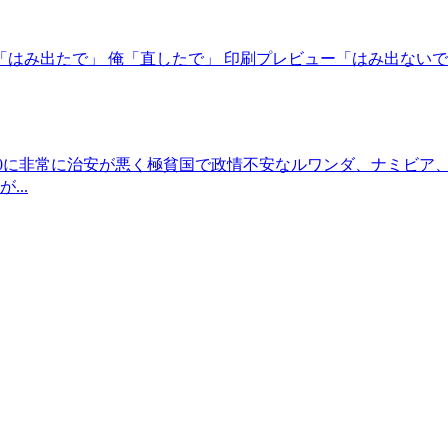
「はみ出たで」 俺「直したで」 印刷プレビュー「はみ出ない
0に非常に治安が悪く極貧国で政情不安なルワンダ、ナミビア、ニカ
..