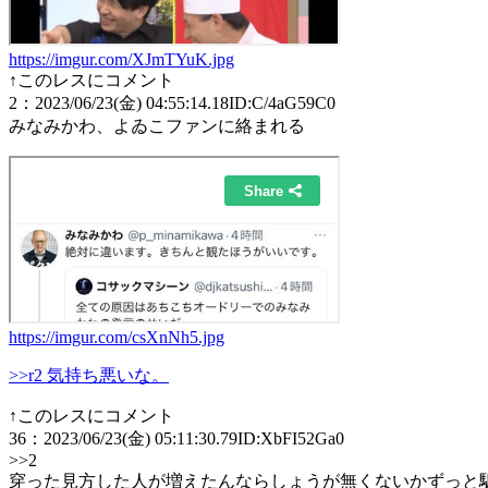
https://imgur.com/XJmTYuK.jpg
↑このレスにコメント
2
：
2023/06/23(金) 04:55:14.18
ID:C/4aG59C0
みなみかわ、よゐこファンに絡まれる
https://imgur.com/csXnNh5.jpg
>>r2 気持ち悪いな。
↑このレスにコメント
36
：
2023/06/23(金) 05:11:30.79
ID:XbFI52Ga0
>>2
穿った見方した人が増えたんならしょうが無くないかずっと