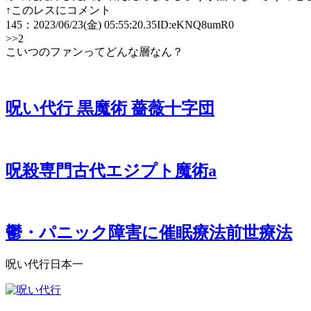
↑このレスにコメント
145
：
2023/06/23(金) 05:55:20.35
ID:eKNQ8umR0
>>2
こいつのファンってどんな層なん？
呪い代行 黒魔術 薔薇十字団
呪殺専門古代エジプト魔術a
鬱・パニック障害に催眠療法前世療法
呪い代行日本一