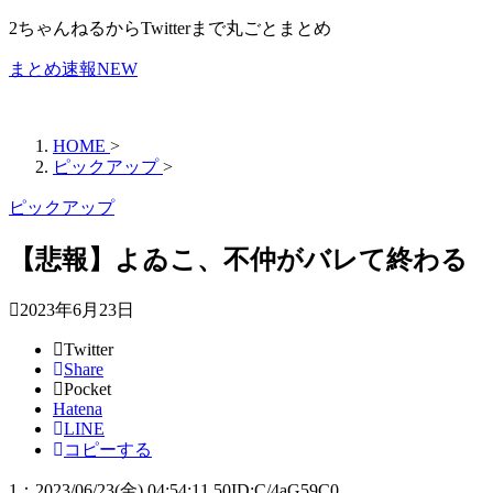
2ちゃんねるからTwitterまで丸ごとまとめ
まとめ速報NEW
HOME
>
ピックアップ
>
ピックアップ
【悲報】よゐこ、不仲がバレて終わる
2023年6月23日
Twitter
Share
Pocket
Hatena
LINE
コピーする
1
：
2023/06/23(金) 04:54:11.50
ID:C/4aG59C0