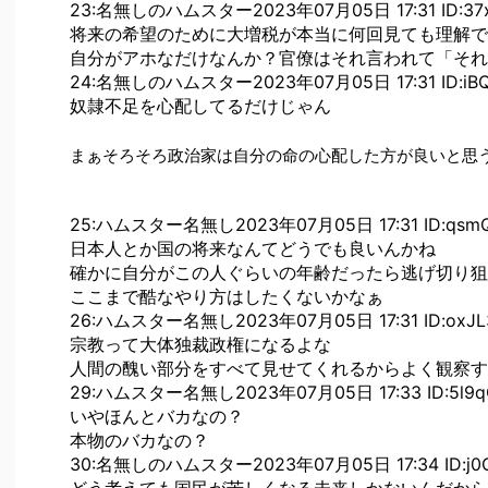
23:名無しのハムスター2023年07月05日 17:31 ID:37
将来の希望のために大増税が本当に何回見ても理解で
自分がアホなだけなんか？官僚はそれ言われて「それ
24:名無しのハムスター2023年07月05日 17:31 ID:iBQ
奴隷不足を心配してるだけじゃん
まぁそろそろ政治家は自分の命の心配した方が良いと思
25:ハムスター名無し2023年07月05日 17:31 ID:qsmQ
日本人とか国の将来なんてどうでも良いんかね
確かに自分がこの人ぐらいの年齢だったら逃げ切り狙
ここまで酷なやり方はしたくないかなぁ
26:ハムスター名無し2023年07月05日 17:31 ID:oxJL3
宗教って大体独裁政権になるよな
人間の醜い部分をすべて見せてくれるからよく観察す
29:ハムスター名無し2023年07月05日 17:33 ID:5l9q
いやほんとバカなの？
本物のバカなの？
30:名無しのハムスター2023年07月05日 17:34 ID:j0O
どう考えても国民が苦しくなる未来しかないんだから