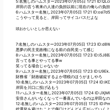
5:名無しのハムスター2023年07月05日 17:21 ID:QLci
岸田の言う将来の人達の負担以前に現在の俺らの負担
6:ハムスター名無し2023年07月05日 17:21 ID:osl7d
こうやって見ると、岸田ってサイコパスだよな
頭おかしいとしか思えない
7:名無しのハムスター2023年07月05日 17:23 ID:d8W
悪夢の民主党政権になる前の自民党って感じ
8:ハムスター名無し2023年07月05日 17:23 ID:i5J8BZ
言ってる事とやってる事w
笑ってる場合じゃないか
9:ハムスター名無し2023年07月05日 17:23 ID:U9Ek
財務省「財政破綻するよか増税のほうがましやろ
10:名無しのハムスター2023年07月05日 17:24 ID:iK
岸田を川口に投げ込もう
11:ハムスター名無し2023年07月05日 17:24 ID:JXjMO
安倍さんがいなくなって一番喜んでいるのは岸田なの
12:名無しのハムスター2023年07月05日 17:25 ID:Pms
総選挙を避けたことで傷口はどんどん広がっていくよ