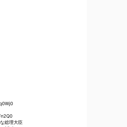
q0Wj0
Fn2Q0
な総理大臣