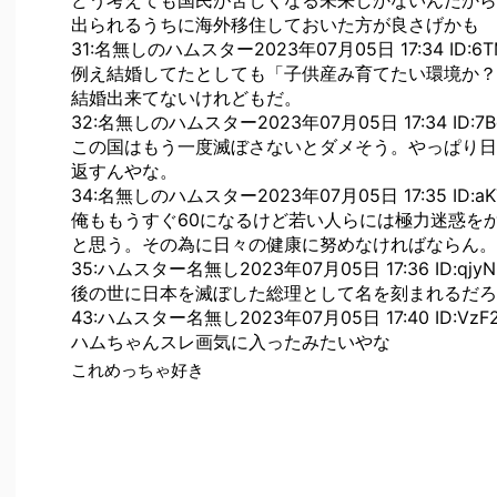
出られるうちに海外移住しておいた方が良さげかも
31:名無しのハムスター2023年07月05日 17:34 ID:6T
例え結婚してたとしても「子供産み育てたい環境か？
結婚出来てないけれどもだ。
32:名無しのハムスター2023年07月05日 17:34 ID:7B
この国はもう一度滅ぼさないとダメそう。やっぱり日
返すんやな。
34:名無しのハムスター2023年07月05日 17:35 ID:aKT
俺ももうすぐ60になるけど若い人らには極力迷惑を
と思う。その為に日々の健康に努めなければならん。
35:ハムスター名無し2023年07月05日 17:36 ID:qjyN
後の世に日本を滅ぼした総理として名を刻まれるだろ
43:ハムスター名無し2023年07月05日 17:40 ID:VzF2
ハムちゃんスレ画気に入ったみたいやな
これめっちゃ好き