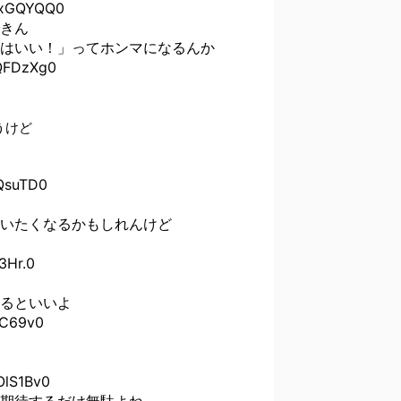
xGQYQQ0
きん
はいい！」ってホンマになるんか
FDzXg0
うけど
suTD0
いたくなるかもしれんけど
Hr.0
るといいよ
C69v0
lS1Bv0
期待するだけ無駄よね