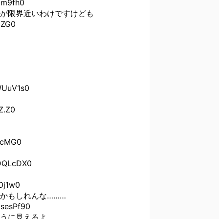
m9fh0
が限界近いわけですけども
5ZG0
UuV1s0
.Z0
.cMG0
DQLcDX0
j1w0
かもしれんな………
esPf90
うに見えるよ