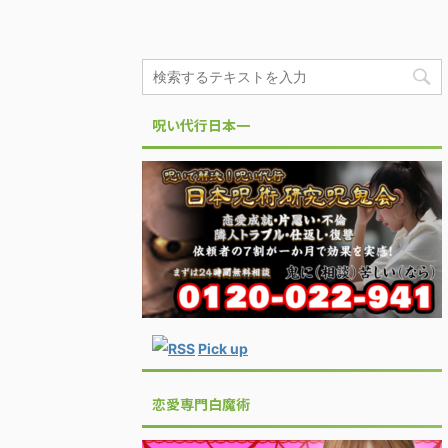
呪い代行日本一
Pick up
恋愛専門白魔術