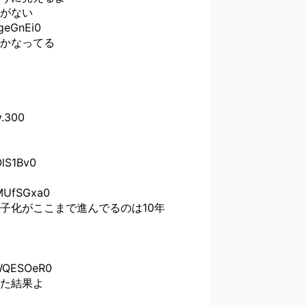
がない
eGnEi0
かなってる
.300
lS1Bv0
UfSGxa0
子化がここまで進んでるのは10年
QESOeR0
た結果よ