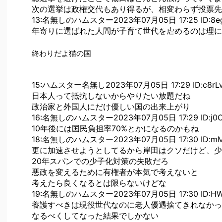
次の選挙は政権交代もあり得るが、相変わらず投票先
13:名無しのハムスター2023年07月05日 17:25 ID:8eg
年寄りに選ばれた人間が子育て世代を虐めるのは理に
終わりだよ猫の国
15:ハムスター名無し2023年07月05日 17:29 ID:c8rLv
日本人って抵抗しないからやりたい放題だね
政治家と外国人にだけ優しい国の出来上がり
16:名無しのハムスター2023年07月05日 17:29 ID:j0O
10年後には国民負担率70%とかになるのかもね
18:名無しのハムスター2023年07月05日 17:30 ID:mM
更に加速させようとしてるから岸田はクソだけど、少
20年スパンでの少子化対策の失敗だろ
悪政を変えるために有権者が本気で考えないと
考えたら良くなるとは限らないけどな
19:名無しのハムスター2023年07月05日 17:30 ID:HW
養護すべきは現役世代なのに老人優遇捨てきれなかっ
なるべくしてなった結果でしかない