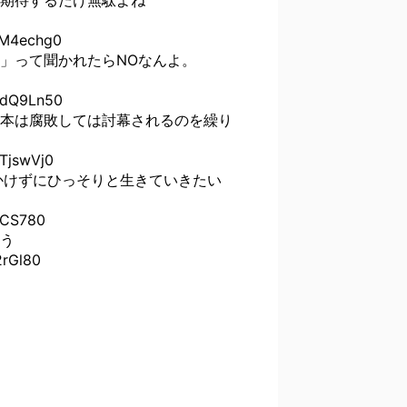
M4echg0
」って聞かれたらNOなんよ。
dQ9Ln50
本は腐敗しては討幕されるのを繰り
jswVj0
かけずにひっそりと生きていきたい
CS780
う
rGl80