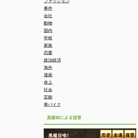
ファッション
事件
会社
動物
国内
学校
家族
恋愛
政治経済
海外
漫画
炎上
社会
芸能
車バイク
黒魔術による復讐