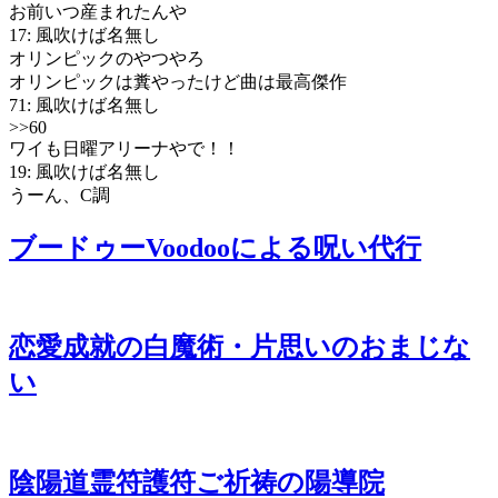
お前いつ産まれたんや
17: 風吹けば名無し
オリンピックのやつやろ
オリンピックは糞やったけど曲は最高傑作
71: 風吹けば名無し
>>60
ワイも日曜アリーナやで！！
19: 風吹けば名無し
うーん、C調
ブードゥーVoodooによる呪い代行
恋愛成就の白魔術・片思いのおまじな
い
陰陽道霊符護符ご祈祷の陽導院