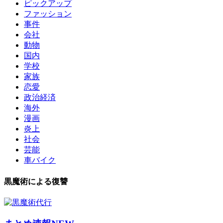
ピックアップ
ファッション
事件
会社
動物
国内
学校
家族
恋愛
政治経済
海外
漫画
炎上
社会
芸能
車バイク
黒魔術による復讐