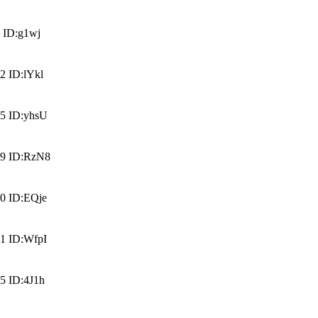
 ID:g1wj
 ID:lYkl
5 ID:yhsU
9 ID:RzN8
0 ID:EQje
1 ID:WfpI
5 ID:4J1h