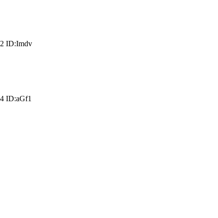
2 ID:Imdv
4 ID:aGf1