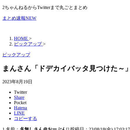
2ちゃんねるからTwitterまで丸ごとまとめ
まとめ速報NEW
HOME
>
ピックアップ
>
ピックアップ
まんさん「ドデカイバッタ見つけた～」ﾊ
2023年8月19日
Twitter
Share
Pocket
Hatena
LINE
コピーする
1 名前：
名無しさん＠おーぷん
[] 投稿日：23/08/18(金) 17:03:17