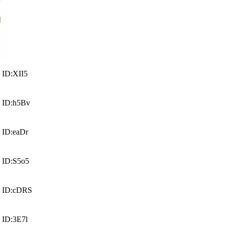
ID:XII5
 ID:h5Bv
 ID:eaDr
 ID:S5o5
 ID:cDRS
ID:3E7l