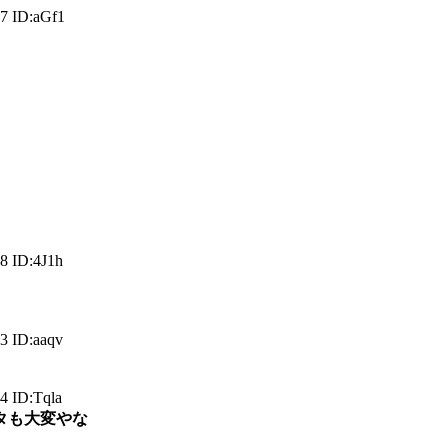
7 ID:aGf1
8 ID:4J1h
3 ID:aaqv
 ID:Tqla
タも大変やな