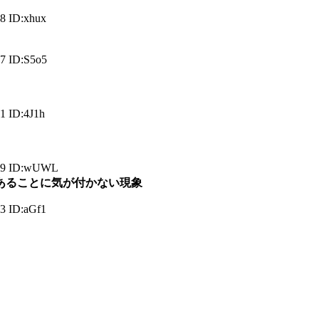
8 ID:xhux
7 ID:S5o5
1 ID:4J1h
49 ID:wUWL
あることに気が付かない現象
3 ID:aGf1