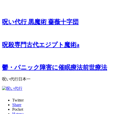
呪い代行 黒魔術 薔薇十字団
呪殺専門古代エジプト魔術a
鬱・パニック障害に催眠療法前世療法
呪い代行日本一
Twitter
Share
Pocket
Hatena