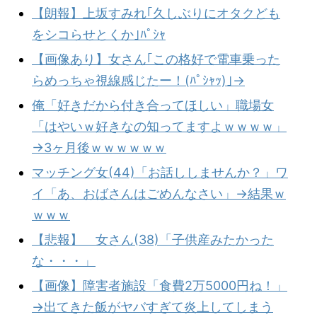
【朗報】上坂すみれ｢久しぶりにオタクども
をシコらせとくか｣ﾊﾟｼｬ
【画像あり】女さん｢この格好で電車乗った
らめっちゃ視線感じたー！(ﾊﾟｼｬｯ)｣→
俺「好きだから付き合ってほしい」職場女
「はやいｗ好きなの知ってますよｗｗｗｗ」
→3ヶ月後ｗｗｗｗｗｗ
マッチング女(44)「お話ししませんか？」ワ
イ「あ、おばさんはごめんなさい」→結果ｗ
ｗｗｗ
【悲報】 女さん(38)「子供産みたかった
な・・・」
【画像】障害者施設「食費2万5000円ね！」
→出てきた飯がヤバすぎて炎上してしまう