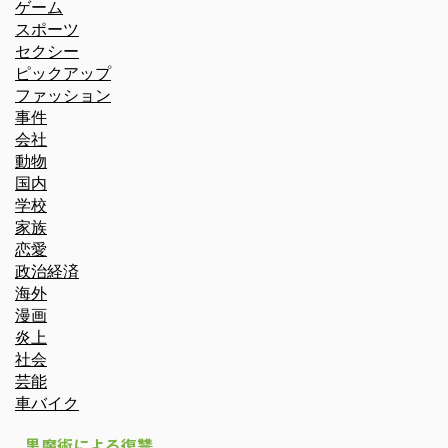
ゲーム
スポーツ
セクシー
ピックアップ
ファッション
事件
会社
動物
国内
学校
家族
恋愛
政治経済
海外
漫画
炎上
社会
芸能
車バイク
黒魔術による復讐