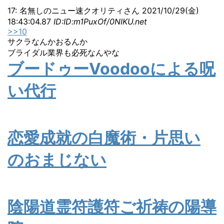
17: 名無しのニュー速クオリティさん 2021/10/29(金)
18:43:04.87
ID:ID:m1PuxOf/0NIKU.net
>>10
サクラなんかおるんか
ブライダル業界も必死なんやな
ブードゥーVoodooによる呪
い代行
恋愛成就の白魔術・片思い
のおまじない
陰陽道霊符護符ご祈祷の陽導