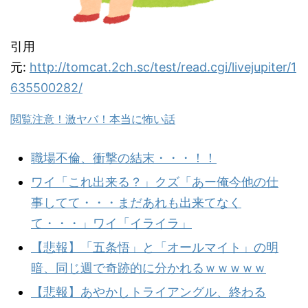
引用
元:
http://tomcat.2ch.sc/test/read.cgi/livejupiter/1
635500282/
閲覧注意！激ヤバ！本当に怖い話
職場不倫、衝撃の結末・・・！！
ワイ「これ出来る？」クズ「あー俺今他の仕
事してて・・・まだあれも出来てなく
て・・・」ワイ「イライラ」
【悲報】「五条悟」と「オールマイト」の明
暗、同じ週で奇跡的に分かれるｗｗｗｗｗ
【悲報】あやかしトライアングル、終わる