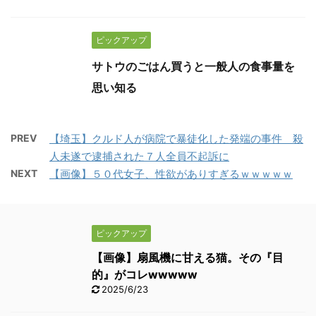
ピックアップ
サトウのごはん買うと一般人の食事量を
思い知る
PREV
【埼玉】クルド人が病院で暴徒化した発端の事件 殺
人未遂で逮捕された７人全員不起訴に
NEXT
【画像】５０代女子、性欲がありすぎるｗｗｗｗｗ
ピックアップ
【画像】扇風機に甘える猫。その『目
的』がコレwwwww
2025/6/23