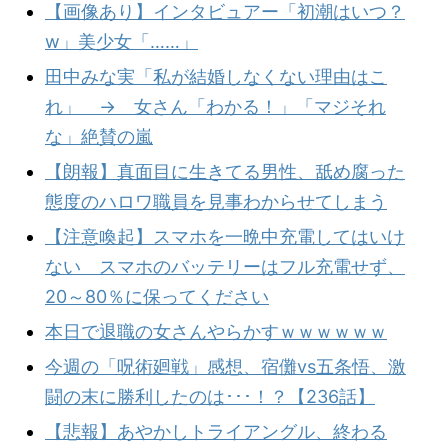
【画像あり】インタビュアー「初潮はいつ？
w」美少女「……」
田中みな実「私が結婚しなくない理由はこ
れ」 → 女さん「わかる！」「マジそれ
な」絶賛の嵐
【朗報】真面目に生きてる男性、舐め腐った
態度のハロワ職員を見事わからせてしまう
【注意喚起】スマホを一晩中充電してはいけ
ない スマホのバッテリーはフル充電せず、
20～80％に保ってください
本日で退職の女さんやらかすｗｗｗｗｗｗ
今週の「呪術廻戦」感想、宿儺vs五条悟、激
闘の末に勝利したのは･･･！？【236話】
【悲報】あやかしトライアングル、終わる