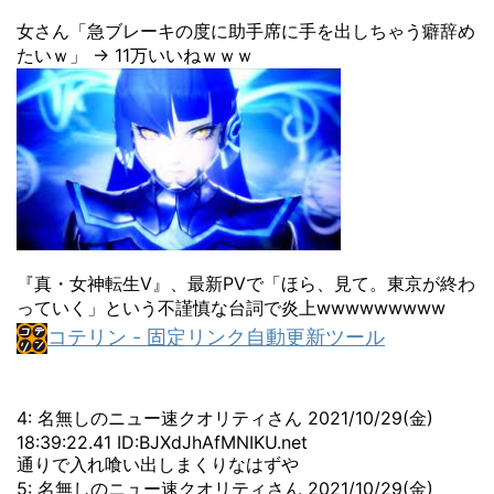
女さん「急ブレーキの度に助手席に手を出しちゃう癖辞め
たいｗ」 → 11万いいねｗｗｗ
『真・女神転生V』、最新PVで「ほら、見て。東京が終わ
っていく」という不謹慎な台詞で炎上wwwwwwwww
コテリン - 固定リンク自動更新ツール
4: 名無しのニュー速クオリティさん 2021/10/29(金)
18:39:22.41 ID:BJXdJhAfMNIKU.net
通りで入れ喰い出しまくりなはずや
5: 名無しのニュー速クオリティさん 2021/10/29(金)