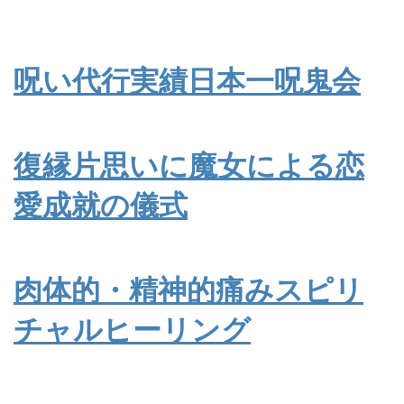
呪い代行実績日本一呪鬼会
復縁片思いに魔女による恋
愛成就の儀式
肉体的・精神的痛みスピリ
チャルヒーリング