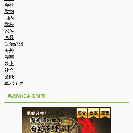
会社
動物
国内
学校
家族
恋愛
政治経済
海外
漫画
炎上
社会
芸能
車バイク
黒魔術による復讐